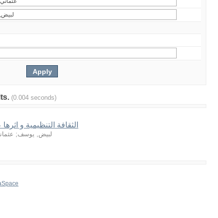
lts.
(0.004 seconds)
الثقافة التنظيمية و اثرها 
عثمان
;
لبيض, يوسف
aSpace