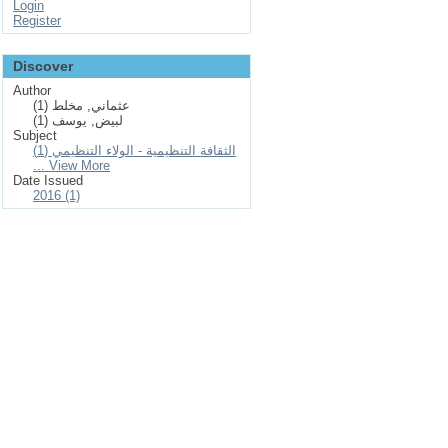
Login
Register
Discover
Author
عثماني, مخلط (1)
لبيض, يوسف (1)
Subject
الثقافة التنظيمية - الولاء التنظيمي (1)
... View More
Date Issued
2016 (1)