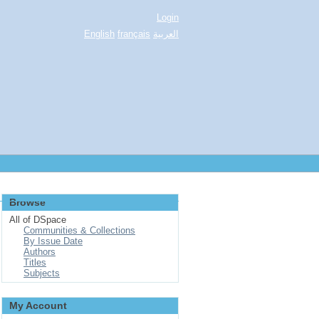
Login
English
français
العربية
Browse
All of DSpace
Communities & Collections
By Issue Date
Authors
Titles
Subjects
My Account