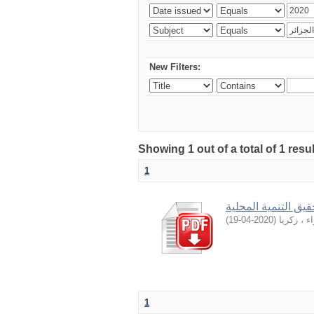
New Filters:
Showing 1 out of a total of 1 resu
1
ﻘﻴﻖ اﻟﺘﻨﻤﻴﺔ اﻟﻤﺤﻠﻴﺔ
)
2020-04-19
(
 ، زكريا
1