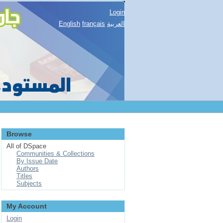
Login
English
français
العربية
Browse
All of DSpace
Communities & Collections
By Issue Date
Authors
Titles
Subjects
My Account
Login