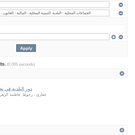
lts.
(0.005 seconds)
دور اﻟﺒﻠﺪﻳﺔ ﻓﻲ ﺗﺤ
غفاري ، زحوط, فاطمة الزهراء