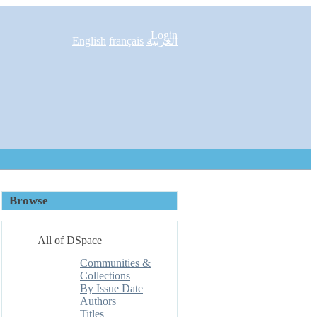
Login
English
français
العربية
Browse
All of DSpace
Communities &
Collections
By Issue Date
Authors
Titles