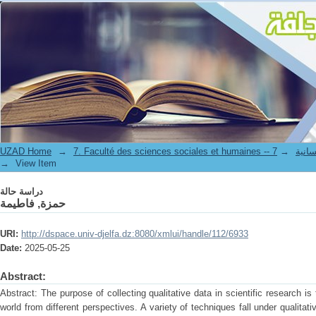
دراسة حالة
UZAD Home
→
→
7. Faculté de
→
View Item
دراسة حالة
حمزة, فاطيمة
URI:
http://dspace.univ-djelfa.dz:8080/xmlui/handle/112/6933
Date:
2025-05-25
Abstract:
Abstract: The purpose of collecting qualitative data in scientific research is
world from different perspectives. A variety of techniques fall under qualitat