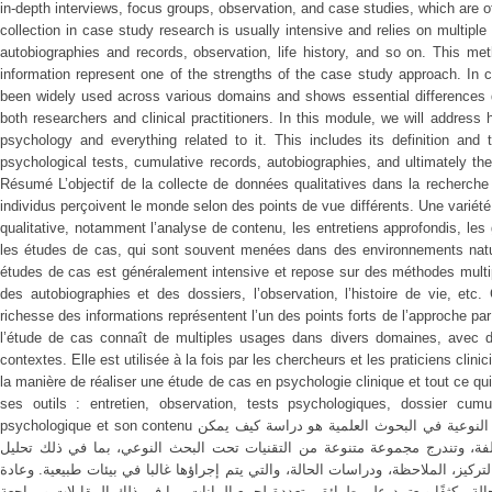
in-depth interviews, focus groups, observation, and case studies, which are o
collection in case study research is usually intensive and relies on multipl
autobiographies and records, observation, life history, and so on. This met
information represent one of the strengths of the case study approach. In 
been widely used across various domains and shows essential differences d
both researchers and clinical practitioners. In this module, we will address
psychology and everything related to it. This includes its definition and 
psychological tests, cumulative records, autobiographies, and ultimately the
Résumé L’objectif de la collecte de données qualitatives dans la recherche
individus perçoivent le monde selon des points de vue différents. Une variét
qualitative, notamment l’analyse de contenu, les entretiens approfondis, les
les études de cas, qui sont souvent menées dans des environnements natu
études de cas est généralement intensive et repose sur des méthodes multipl
des autobiographies et des dossiers, l’observation, l’histoire de vie, etc.
richesse des informations représentent l’un des points forts de l’approche pa
l’étude de cas connaît de multiples usages dans divers domaines, avec des
contextes. Elle est utilisée à la fois par les chercheurs et les praticiens cl
la manière de réaliser une étude de cas en psychologie clinique et tout ce qui
ses outils : entretien, observation, tests psychologiques, dossier cumula
psychologique et son contenu الملخص: إن الهدف من جمع هذه البيانات النوعية في البحوث العلمية هو دراسة كيف يمكن
لفة، وتندرج مجموعة متنوعة من التقنيات تحت البحث النوعي، بما في ذلك تحليل
ركيز، الملاحظة، ودراسات الحالة، والتي يتم إجراؤها غالبا في بيئات طبيعية. وعادة
لة مكثفًا ويعتمد على طرائق متعددة لجمع البيانات بما في ذلك المقابلات ومراجعة