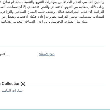
والمنهج القياسي لتقدير العلاقة بين مؤشرات التنويع والتنمية باستخدام نماذج ق
وذات دلالة إحصائية بين التنويع الاقتصادي والنمو الاقتصادي، إلا أن مساهمة ا
الدراسة أن غياب استراتيجية فعالة، وضعف تنمية القطاع الصناعي والزراعي، أ
اقتصادية مستدامة. توصي الدراسة بضرورة إعادة هيكلة الاقتصاد، وتفعيل دور
بديلة مثل الصناعة التحويلية، والزراعة، والسياحة، للحد من هشاشة 
Open
View/
التنويع الاقتصادي ...
 Collection(s)
2.[FSECSG] Mémoires de master II -- مذكرات الماستر