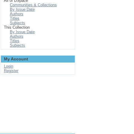
All of DSpace
Communities & Collections
By Issue Date
Authors
Titles
Subjects
This Collection
By Issue Date
Authors
Titles
Subjects
My Account
Login
Register