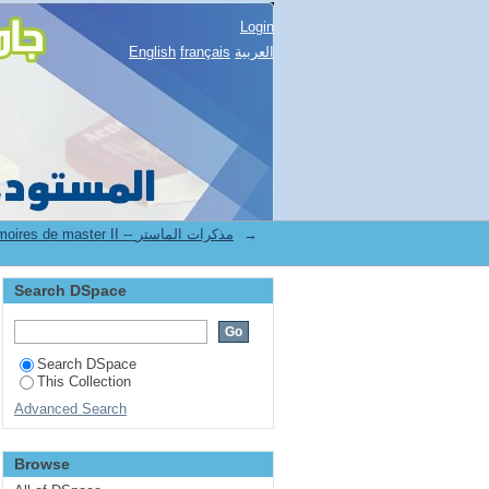
Login
العربية
français
English
→
2.[FSECSG] Mémoires de master II -- مذكرات الماستر
Search DSpace
Search DSpace
This Collection
Advanced Search
Browse