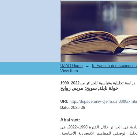
اسة تحليلية وقياسية للجزائر من2022_1990
UZAD Home
→
5. Faculté des sciences
View Item
اسة تحليلية وقياسية للجزائر من2022_1990
خولة نايلة, سويح
;
مريم, روابح
URI:
http://dspace.univ-djelfa.dz:8080/xml
Date:
2025-06
Abstract:
تهدف هذه الدراسة إلى تحليل وتقدير أثر التنويع الاقتصادي على التنمية الاقتصادية في الجزائر خلال الفترة 1990–2022، في
ليل الوصفي للمفاهيم الاقتصادية الأساسية،