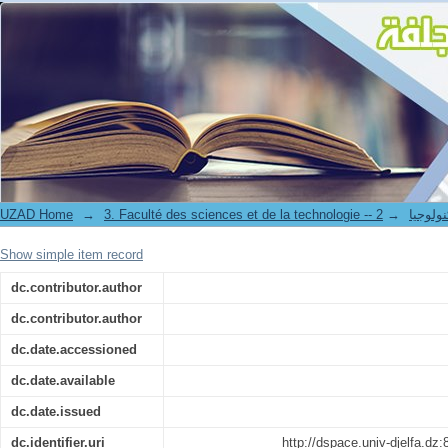
Conception etrealisation d ' un incubateur de laboratoire
UZAD Home
→
→
3. Faculté des science
Show simple item record
dc.contributor.author
dc.contributor.author
dc.date.accessioned
dc.date.available
dc.date.issued
dc.identifier.uri
http://dspace.univ-djelfa.dz