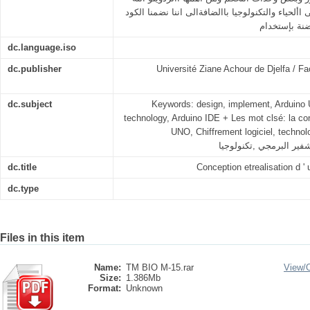
األحياء والتكنولوجيا باالضافةالى اننا نضمنا الكود
نة بإستخدام
dc.language.iso
dc.publisher
Université Ziane Achour de Djelfa / Fa
dc.subject
Keywords: design, implement, Arduino 
technology, Arduino IDE + Les mot clsé: la conc
UNO, Chiffrement logiciel, technologie,
dc.title
Conception etrealisation d ' 
dc.type
Files in this item
Name:
TM BIO M-15.rar
View/
Size:
1.386Mb
Format:
Unknown