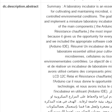
dc.description.abstract
Summary : A laboratory incubator is an essen
for cultivating and maintaining microbial, c
controlled environmental conditions. The goal
and implement a miniature laboratory incubato
of the main components:( the Ardui
Résistance chauffante,) the most import
because it gives us the opportunity for ever
and we included the appropriate software code
(Arduino IDE). Résumé Un incubateur de lab
laboratoire essentiel utilisé pour culti
microbiennes, cellulaires ou tis
environnementales contrôlées. Le objectif de 
et de réaliser un incubateur de laboratoire mi
avons utilisé certains des composants prin
LCD 12C Relai et Résistance chauffante),
l'Arduino car il nous donne le opportunit
technologie, et nous avons inclus le 
l'incubateur en utilisant (Arduino IDE). لملخص حاضنةالمختبر هي جهاز
لزراعة والحفاظ على المزارع الميكروبية او
روف بيئية خاضعة لرقابة.. الهدف في هذه المذكرة
ر مصغرة ولفعل هذا قمنا بإستعمال بعضالمكونات
ر وبعض وحدات التحكم ومن اهمها االردوينو ألنه