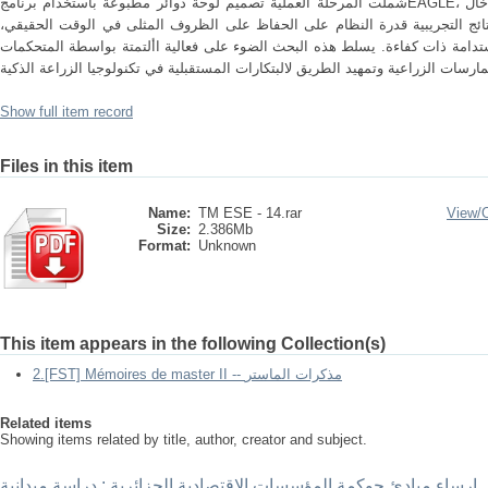
شملت المرحلة العملية تصميم لوحة دوائر مطبوعة باستخدام برنامجEAGLE، ودمج إدخال RS232، واستخدام ألواح شمسية
لنتائج التجريبية قدرة النظام على الحفاظ على الظروف المثلى في الوقت الحقيقي
لمستدامة ذات كفاءة. يسلط هذه البحث الضوء على فعالية األتمتة بواسطة المتحكمات
مارسات الزراعية وتمهيد الطريق لالبتكارات المستقبلية في تكنولوجيا الزراعة الذكية
Show full item record
Files in this item
Name:
TM ESE - 14.rar
View/
Size:
2.386Mb
Format:
Unknown
This item appears in the following Collection(s)
2.[FST] Mémoires de master II -- مذكرات الماستر
Related items
Showing items related by title, author, creator and subject.
 إرساء مبادئ حوكمة المؤسسات الاقتصادية الجزائرية : دراسة ميدانية