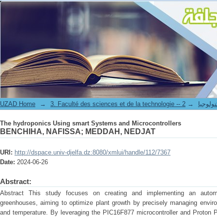
The hydroponics Using smart Systems and Microcontrollers
UZAD Home
→
→
3. Faculté des science
The hydroponics Using smart Systems and Microcontrollers
BENCHIHA, NAFISSA
;
MEDDAH, NEDJAT
URI:
http://dspace.univ-djelfa.dz:8080/xmlui/handle/112/7367
Date:
2024-06-26
Abstract:
Abstract This study focuses on creating and implementing an autom
greenhouses, aiming to optimize plant growth by precisely managing enviro
and temperature. By leveraging the PIC16F877 microcontroller and Proton P