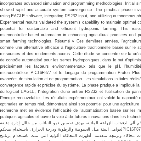
incorporates advanced simulation and programming methodologies. Initial si
showed rapid and accurate system convergence. The practical phase invol
using EAGLE software, integrating RS232 input, and utilizing autonomous ph
Experimental results validated the system's capability to maintain optimal co
potential for sustainable and efficient hydroponic farming. This rese
microcontroller-based automation in enhancing agricultural practices and p
smart farming technologies. Résumé v Ces dernières années, l'agricultur
comme une alternative efficace à l'agriculture traditionnelle basée sur le sol
ressources et des rendements accrus. Cette étude se concentre sur la créa
de contrôle automatisé pour les serres hydroponiques, dans le but d'optimi
précisément les facteurs environnementaux tels que le pH, l'humidité
microcontrôleur PIC16F877 et le langage de programmation Proton Plus,
avancées de simulation et de programmation. Les simulations initiales réalis
convergence rapide et précise du système. La phase pratique a impliqué la c
du logiciel EAGLE, l'intégration d'une entrée RS232 et l'utilisation de p
l'énergie renouvelable. Les résultats expérimentaux ont validé la capacité
optimales en temps réel, démontrant ainsi son potentiel pour une agriculture
recherche met en évidence l'efficacité de l'automatisation basée sur les m
pratiques agricoles et ouvre la voie à de futures innovations dans les technologies a
م آلي لدفيئات الزراعة المائية، بهدف تحسين نمو النباتات من خالل إدارة دقيقة
لعوامل البيئة مثل الحموضة والرطوبة ودرجة الحرارة. باستخدام متحكمPIC16F877ولغة برمجةProton Plus، يدمج المشروع
منهجيات محاكاة وبرمجة متقدمة. أظهرت المحاكاة األولية التي تمت باستخدام برنامجISIS ا سريعًا ودقيقًا للنظام