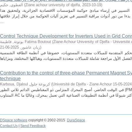
العطوي, حكيم
(
Ziane achour university of djelfa
,
2023-10-19
)
 التسيير في إرساء مبادئ حوكمة المؤسسات الاقتصادية الجزائرية، ولتحقيق هذا
ءا من دور أدوات مراقبة التسيير في تعزيز آليات الحوكمة من خلال إبراز علاقتها
...
Control Technique Development for Inverters Used in Grid Con
بوتوتة, فاطيمة Fatima Boutout
(
Ziane Achour University of Djelfa - Université de Djelfa
2025-06-21
,
زيان عاشور
)
ت التحكم المتقدمة للمبدّلات متعددة المستويات، خصوصًا في أنظمة الطاقة الشمسية
Contribution to the control of three-phase Permanent Magnet
technique
Karboua, Djaloul كربوعة جلول
(
2024-05-15
في الوقت الحاضر، أصبح المحرك المتزامن ذو المغناطيس الدائم ثلاثي الطور (PMSM) محركًا تنافسيًا للغاية مقارنة بالمحرك
DSpace software
copyright © 2002-2015
DuraSpace
Contact Us
|
Send Feedback