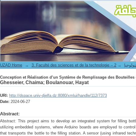
Conception et Réalisation d’un Système de Remplissage des Bouteilles 
UZAD Home
→
→
3. Faculté des science
Conception et Réalisation d’un Système de Remplissage des Bouteilles 
Ghesseier, Chaima
;
Boulanouar, Hayat
URI:
http://dspace.univ-djelfa.dz:8080/xmlui/handle/112/7373
Date:
2024-06-27
Abstract:
Abstract: This project aims to develop an integrated system for filling bott
utilizing embedded systems, where Arduino boards are employed to contro
that transports the bottle to the filling station. A sensor (using infrared tec