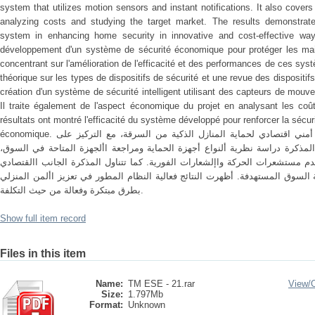
system that utilizes motion sensors and instant notifications. It also cover
analyzing costs and studying the target market. The results demonstrate
system in enhancing home security in innovative and cost-effective w
développement d'un système de sécurité économique pour protéger les maiso
concentrant sur l'amélioration de l'efficacité et des performances de ces 
théorique sur les types de dispositifs de sécurité et une revue des dispositif
création d'un système de sécurité intelligent utilisant des capteurs de mouv
Il traite également de l'aspect économique du projet en analysant les coû
résultats ont montré l'efficacité du système développé pour renforcer la séc
économique. ملخـص تتناول هذه المذكرة تطوير نظام أمني اقتصادي لحماية المنازل الذكية من السرقة، مع التركيز على
المذكرة دراسة نظرية ألنواع أجهزة الحماية ومراجعة األجهزة المتاحة في السوق
م مستشعرات الحركة واإلشعارات الفورية. كما تتناول المذكرة الجانب االقتصادي
السوق المستهدفة. أظهرت النتائج فعالية النظام المطور في تعزيز األمن المنزلي
بطرق مبتكرة وفعالة من حيث التكلفة.
Show full item record
Files in this item
Name:
TM ESE - 21.rar
View/
Size:
1.797Mb
Format:
Unknown