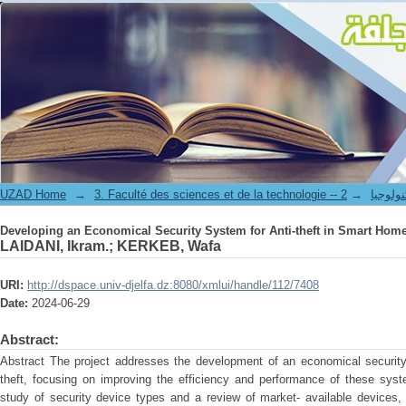
Developing an Economical Security System for Anti-theft in Smart Hom
UZAD Home
→
→
3. Faculté des science
Developing an Economical Security System for Anti-theft in Smart Hom
LAIDANI, Ikram.
;
KERKEB, Wafa
URI:
http://dspace.univ-djelfa.dz:8080/xmlui/handle/112/7408
Date:
2024-06-29
Abstract:
Abstract The project addresses the development of an economical securit
theft, focusing on improving the efficiency and performance of these syst
study of security device types and a review of market- available devices,