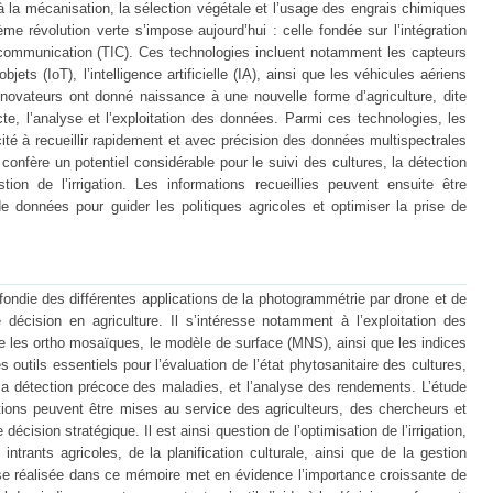
à la mécanisation, la sélection végétale et l’usage des engrais chimiques
ème révolution verte s’impose aujourd’hui : celle fondée sur l’intégration
a communication (TIC). Ces technologies incluent notamment les capteurs
objets (IoT), l’intelligence artificielle (IA), ainsi que les véhicules aériens
novateurs ont donné naissance à une nouvelle forme d’agriculture, dite
lecte, l’analyse et l’exploitation des données. Parmi ces technologies, les
ité à recueillir rapidement et avec précision des données multispectrales
onfère un potentiel considérable pour le suivi des cultures, la détection
on de l’irrigation. Les informations recueillies peuvent ensuite être
e données pour guider les politiques agricoles et optimiser la prise de
ndie des différentes applications de la photogrammétrie par drone et de
décision en agriculture. Il s’intéresse notamment à l’exploitation des
e les ortho mosaïques, le modèle de surface (MNS), ainsi que les indices
outils essentiels pour l’évaluation de l’état phytosanitaire des cultures,
la détection précoce des maladies, et l’analyse des rendements. L’étude
ns peuvent être mises au service des agriculteurs, des chercheurs et
décision stratégique. Il est ainsi question de l’optimisation de l’irrigation,
 intrants agricoles, de la planification culturale, ainsi que de la gestion
yse réalisée dans ce mémoire met en évidence l’importance croissante de