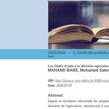
Les Outils d’aide à la décision agricoles
UZAD Home
→
Item
Les Outils d’aide à la décision agricoles
MAHAND BABE, Mohamed Sale
URI:
http://dspace.univ-djelfa.dz:8080/xml
Date:
2025-07-07
Abstract:
Depuis la révolution industrielle les prog
domaine de l’agriculture, aboutissant à un