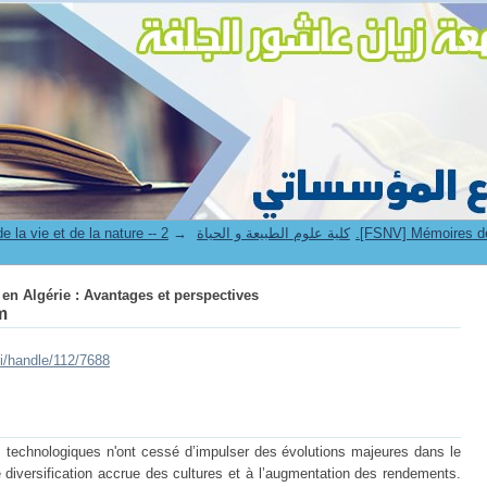
 en Algérie : Avantages et perspectives
→
4. Faculté des sciences de la vie et de la nature -- كلية علوم الطبيعة و الحياة
 en Algérie : Avantages et perspectives
m
ui/handle/112/7688
rès technologiques n'ont cessé d’impulser des évolutions majeures dans le
e diversification accrue des cultures et à l’augmentation des rendements.