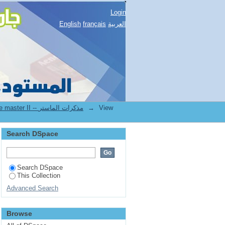
Login
English
français
العربية
2.[FSNV] Mémoires de master II -- مذكرات الماستر
→
View
Search DSpace
Search DSpace
This Collection
Advanced Search
Browse