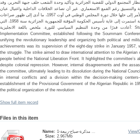
ار المجتمع الدولي للقضية الجزائرية وتأكيد وحدة الشعب خلف جبهة التحرير، وقد
ة والتنسيق رغم القمع الاستعماري. غير أن تصاعد الخلافات الداخلية واغتيال عبان
رمضان ساهم في إضعاف اللجنة، ليُفضي الأمر إلى حلها خلال دورة المجلس الوطني في أوت 1957، ما أدى إلى ظهور صراعات
داخلية وانقسام في مراكز القرار، وهي حالة استمرت إلى غاية تأسيس الحكومة المؤقتة للجمهورية الجزائرية سنة 1958، التي
أعادت قدرًا من وحدة التنظيم السياسي للثورة. ملخص باللغة الانجليزية: Study Summary: The Coordination and
Implementation Committee, established following the Soummam Conferenc
unifying the revolutionary leadership and organizing both political and mili
achievements was its supervision of the eight-day strike in January 1957, 
the struggle. The strike aimed to draw international attention to the Algeria
people behind the National Liberation Front. It highlighted the committee’s ab
despite colonial repression. However, internal disagreements and the as
the committee, ultimately leading to its dissolution during the National Counc
in internal conflicts and a division within the decision-making centers
establishment of the Provisional Government of the Algerian Republic in 19
the political organization of the revolution
Show full item record
Files in this item
Name:
مذكرة-صباح-ربيعة-1 ...
View/
Size:
2.967Mb