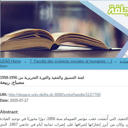
لجنة التنسيق والتنفيذ والثورة التحريرية من 1956-1958
UZAD Home
→
→
7. Faculté de
Item
لجنة التنسيق والتنفيذ والثورة التحريرية من 1956-1958
مصباح, ربيعة
URI:
http://dspace.univ-djelfa.dz:8080/xmlui/handle/112/7760
Date:
2025-07-17
Abstract:
ملخص باللغة العربية: لعبت لجنة التنسيق والتنفيذ، التي أُنشئت عقب مؤتمر الصومام سنة 1956، دورًا محوريًا في توحيد القيادة
الثورية وتنظيم العمل السياسي والعسكري، وكان من أبرز إنجازاتها إشرافها على إضراب ثمانية أيام في جانفي 1957، الذي