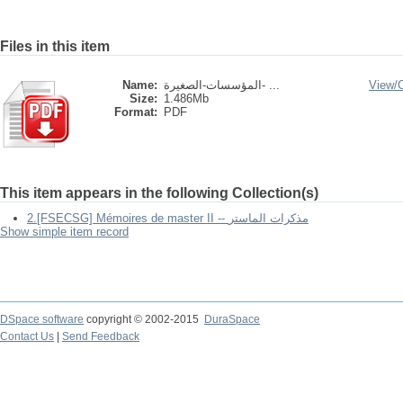
Files in this item
Name:
المؤسسات-الصغيرة- ...
View/
Size:
1.486Mb
Format:
PDF
This item appears in the following Collection(s)
2.[FSECSG] Mémoires de master II -- مذكرات الماستر
Show simple item record
DSpace software
copyright © 2002-2015
DuraSpace
Contact Us
|
Send Feedback