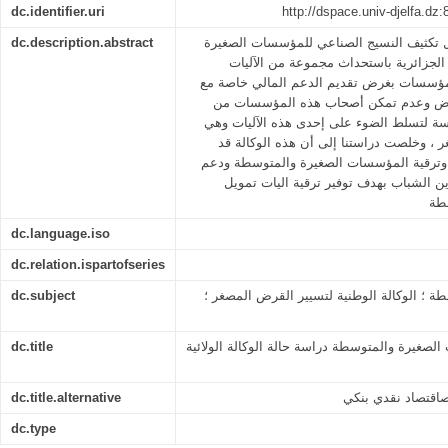
dc.identifier.uri
http://dspace.univ-djelfa.dz
dc.description.abstract
ل تكثيف النسيج الصناعي للمؤسسات الصغيرة
لجزائرية باستحداث مجموعة من الآليات
لمؤسسات بغرض تقديم الدعم المالي خاصة مع
وض وعدم تمكن أصحاب هذه المؤسسات من
سة لتسلط الضوء على إحدى هذه الآليات وهي
ر ، وخلصت دراستنا إلى أن هذه الوكالة قد
ترقية المؤسسات الصغيرة والمتوسطة ودعم
ن الشباب بهدف توفير ترقية اليات تمويل
طة
dc.language.iso
dc.relation.ispartofseries
dc.subject
 ؛ الوكالة الوطنية لتسيير القرض المصغر ؛
dc.title
لصغيرة والمتوسطة دراسة حالة الوكالة الولائية
dc.title.alternative
صاقتصاد نقدي بنكي
dc.type