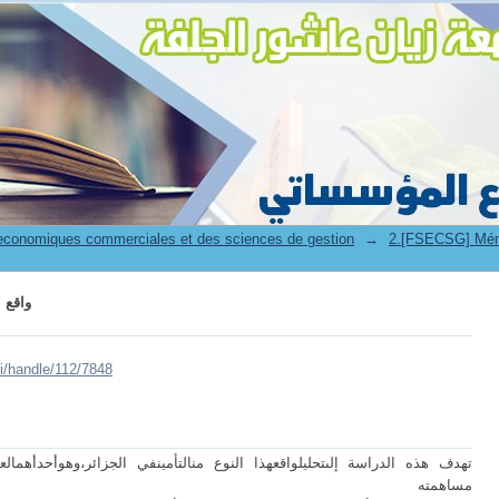
واقع ال
 economiques commerciales et des sciences de gestion
→
واقع ال
ui/handle/112/7848
تهدف هذه الدراسة إلىتحليلواقعهذا النوع منالتأمينفي الجزائر،وهوأحدأهمال
مساهمته ال