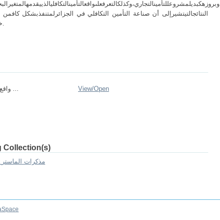
دوبروزهكبديلمشروعللتأمينالتجاري،وكذلكالتعرفعلىواقعالتأمينالتكافليالذييقدمهالمتغيرالبحث
النتائجالتيتشيرإلى أن صناعة التأمين التكافلي في الجزائرلمتنفذبشكل كافمن
خلال وجود شركةواحدةتنفذهذا النوع من التأمين.
واقع-التأمين-التك ...
View/
Open
 Collection(s)
2.[FSECSG] Mémoires de master II -- مذكرات الماستر
aSpace