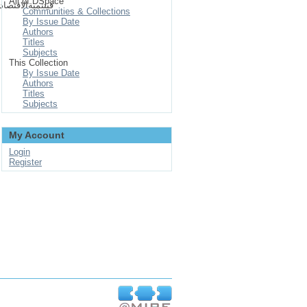
All of DSpace
فيتنميةالاقتصا.
Communities & Collections
By Issue Date
Authors
Titles
Subjects
This Collection
By Issue Date
Authors
Titles
Subjects
My Account
Login
Register