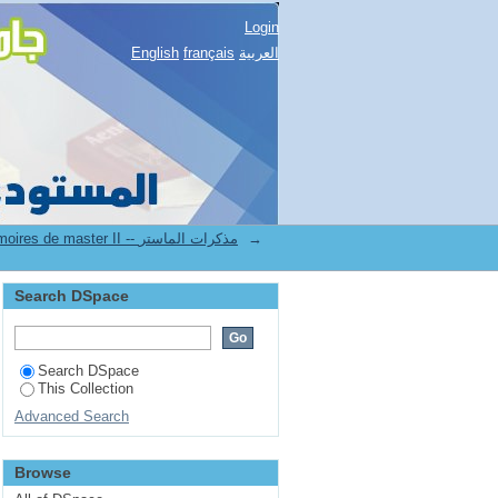
Login
English
français
العربية
2.[FSECSG] Mémoires de master II -- مذكرات الماستر
→
Search DSpace
Search DSpace
This Collection
Advanced Search
Browse