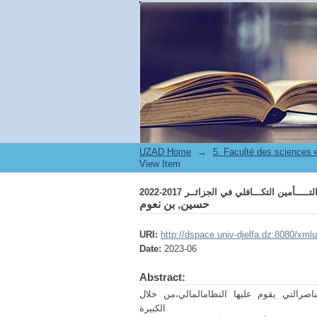
تـــــأمين التكـــافلي في الجزائــر 2017-2022
UZAD Home
→
5. Faculté des sciences
View Item
تـــــأمين التكـــافلي في الجزائــر 2017-2022
حسين, بن نعوم
URI:
http://dspace.univ-djelfa.dz:8080/xml
Date:
2023-06
Abstract:
عناصرالتي يقوم عليها النظامالمالي،من خلال
كبيرة