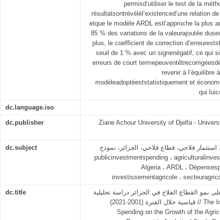
permisd’utiliser le test de la méth
résultatsontrévélél’existenced’une relation de
etque le modèle ARDL estl’approche la plus a
85 % des variations de la valeurajoutée dusec
plus, le coefficient de correction d’erreurests
seuil de 1 % avec un signenégatif, ce qui s
erreurs de court termepeuventêtrecorrigéesd
revenir à l’équilibre 
modèleadoptéeststatistiquement et économ
qui lui
dc.language.iso
dc.publisher
Ziane Achour University of Djelfa - Univers
dc.subject
اري، استثمار فلاحي، قطاع فلاحي، الجزائر، نموذج
publicinvestmentspending ، agriculturalinvest
Algeria ، ARDL ، Dépensesp
investissementagricole ، secteuragric
dc.title
على نمو القطاع الفلاح في الجزائر دراسة تحليلية
قياسية خلال الفترة (2001-2021) // The Impact of Public Investment
Spending on the Growth of the Agricu