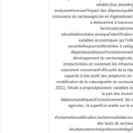
reliable,thus providing
analyseretmesurerl'impact des dépensespubli
croissance du secteuragricole en Algériedurant
a étéexaminé à traverssa
lacroissanceéconom
sécuritéalimentaire,ainsiquel’identificatio
variables économiques qui l’inf
essentiellespouvantêtretirées à cetég
dépensespubliquesd’investissement
développement du secteuragricole,
productivitéou en soutenant les infrastru
subsistent concernantl’efficacité de la rép
capacité à tirer profit des projetsmis e
modélisation de la valeurajoutée du secteura
2021), l'étude a proposéplusieurs variables e
la part des inves
dépensespubliquesd’investissement, les i
agricoles, la superficie arable sur la s
d’entamerlamodélisation,lastationnaritédecesv
des tests de racineun
résultatsontmontréqu'ellessontintégré