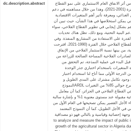
dc.description.abstract
 أثر الانفاق العام الاستثماري على نمو القطاع
الفلاحي في الجزائر خلال الفترة (2001-2021)، وهذا من خلال مساهمته في دعم
الغذائي، ومعرفة تأثير أهم المتغيرات الاقتصادية
التي يمكن استخلاصها في هذا الشأن، حيث تبين أن
اهم بشكل إيجابي في تطوير القطاع الفلاحي، سواء
م البنية التحتية، ومع ذلك، تظل هناك تحديات
القدرة على الاستفادة من المشاريع المنفذة. وفي
إطار نمذجة القيمة المضافة للقطاع الفلاحي خلال الفترة (1990-2021، اقترحت
 من بينها نسبة الاستثمار الفلاحي من الإنفاق
الصادرات الفلاحية المساحة الصالحة للزراعة من
بل البدء في عملية النمذجة، تم التحقق من
قرارية هذه المتغيرات باستخدام اختباري جذر الوحدة
ن الدرجة الأولى مما أتاح لنا استخدام اختبار
ئج وجود تكامل مشترك على المدى الطويل و
النموذجARDL هو المقاربة الأفضل والذي يشرح حوالي 85% من التغيرات
ي القطاع الفلاحي في الجزائر، كما أن معامل
تصحيح الخطأ ذو معنوية إحصائية مقبولة عند مستوى معنوية 1% و بإشارة سالبة
10% من اخطاء الأجل القصير يمكن تصحيحها في العام الأول من
ني في الأجل الطويل، كما أن النموذج المعتمد
مقبول من وجهة إحصائية وقياسية و بالتالي فهو ذو مصداقية Th
to analyze and measure the impact of public 
growth of the agricultural sector in Algeria d