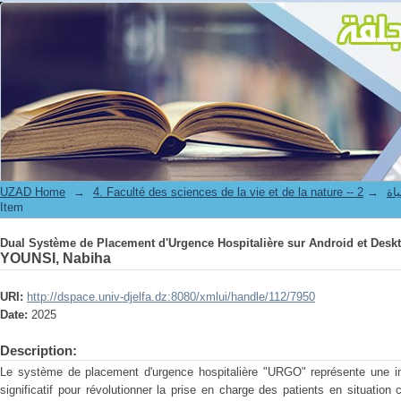
Dual Système de Placement d'Urgence Hospitalière sur Android et Deskt
UZAD Home
→
→
4. Facul
Item
Dual Système de Placement d'Urgence Hospitalière sur Android et Deskt
YOUNSI, Nabiha
URI:
http://dspace.univ-djelfa.dz:8080/xmlui/handle/112/7950
Date:
2025
Description:
Le système de placement d'urgence hospitalière "URGO" représente une ini
significatif pour révolutionner la prise en charge des patients en situation 