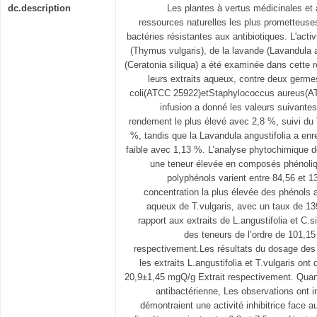
dc.description
Les plantes à vertus médicinales et 
ressources naturelles les plus prometteuses
bactéries résistantes aux antibiotiques. L'acti
(Thymus vulgaris), de la lavande (Lavandula a
(Ceratonia siliqua) a été examinée dans cette 
leurs extraits aqueux, contre deux germ
coli(ATCC 25922)etStaphylococcus aureus(AT
infusion a donné les valeurs suivantes
rendement le plus élevé avec 2,8 %, suivi du
%, tandis que la Lavandula angustifolia a enr
faible avec 1,13 %. L’analyse phytochimique d
une teneur élevée en composés phénoliq
polyphénols varient entre 84,56 et 
concentration la plus élevée des phénols a
aqueux de T.vulgaris, avec un taux de 13
rapport aux extraits de L.angustifolia et C.s
des teneurs de l’ordre de 101,1
respectivement.Les résultats du dosage des
les extraits L.angustifolia et T.vulgaris ont
20,9±1,45 mgQ/g Extrait respectivement. Quant à
antibactérienne, Les observations ont in
démontraient une activité inhibitrice fac