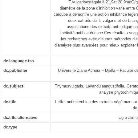
T.vulgarisestégale à 21,9et 20,9mgQ/g
diamètre de la zone d’inhibition varie entre 
caroube a démontré une action inhibitrice légèr
deux extraits de T. vulgaris et de L. an
associations des extraits ont indiqué un
l’activité antibactérienne.Ces résultats sugg
les recherches avec d’autres méthodes d’e
d’analyse plus avancées pour mieux exploiter l
dc.language.iso
dc.publisher
Université Ziane Achour – Djelfa – Faculté d
dc.subject
Thymusvulgaris, Lavandulaangustifolia, Ceraton
analyse phytochimique
dc.title
L’effet antimicrobien des extraits végétaux s
de 
dc.title.alternative
agro-alime
dc.type