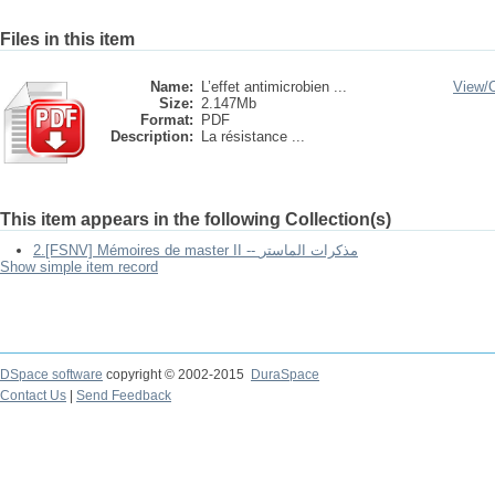
Files in this item
Name:
L’effet antimicrobien ...
View/
Size:
2.147Mb
Format:
PDF
Description:
La résistance ...
This item appears in the following Collection(s)
2.[FSNV] Mémoires de master II -- مذكرات الماستر
Show simple item record
DSpace software
copyright © 2002-2015
DuraSpace
Contact Us
|
Send Feedback