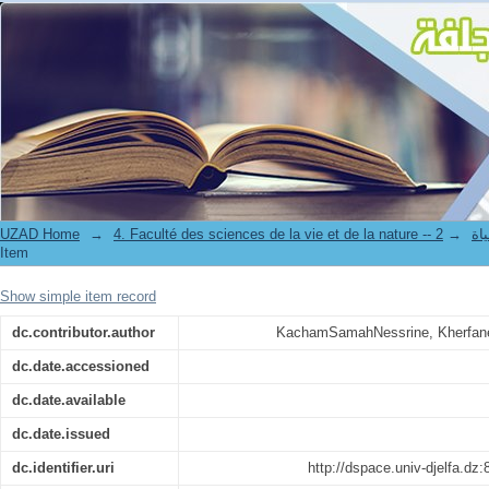
L’effet antimicrobien des extraits végétaux sur des souches responsables
UZAD Home
→
→
4. Facul
Item
Show simple item record
dc.contributor.author
KachamSamahNessrine, Kherfan
dc.date.accessioned
dc.date.available
dc.date.issued
dc.identifier.uri
http://dspace.univ-djelfa.dz