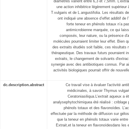
diamètres varient entre 6,3 et 7,5mm. L’extra
une action inhibitrice légèrement supérieur 
T.vulgaris et de L.angustifolia. Les résultats d
ont indiqué une absence d’effet additif de l
forte teneur en phénols totaux n’a pas
antimicrobienne marquée, ce qui laiss
composés, leur nature, ou la présence d'
molécules pourraient limiter leur effet. Bien q
des extraits étudiés soit faible, ces résultats 
thérapeutique. Des travaux futurs pourraient i
extraits, le changement de solvants d'extrac
synergie avec des antibiotiques connus. Par aill
activités biologiques pourrait offrir de nouvell
dc.description.abstract
Ce travail vise à évaluer l'activité ant
médicinales, à savoir Thymus vulgari
Ceratoniasiliqua.L’extrait aqueux a é
analysephytochimiquea été réalisé : criblage
phénols totaux et des flavonoïdes. L’ac
effectuée par la méthode de diffusion sur gélos
que la teneur en phénols totaux varie ent
Extrait,et la teneur en flavonoïdesdans les e