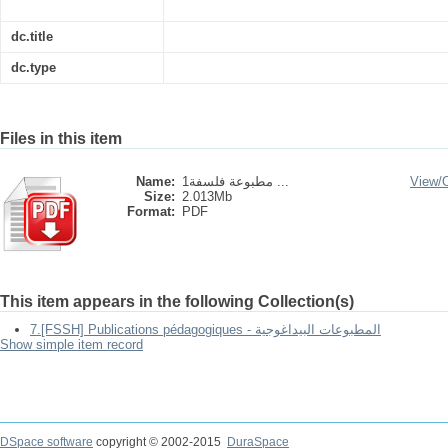
dc.title
dc.type
Files in this item
Name:
1مطبوعة فلسفة ...
View/
Size:
2.013Mb
Format:
PDF
This item appears in the following Collection(s)
7.[FSSH] Publications pédagogiques - المطبوعات البيداغوجية
Show simple item record
DSpace software
copyright © 2002-2015
DuraSpace