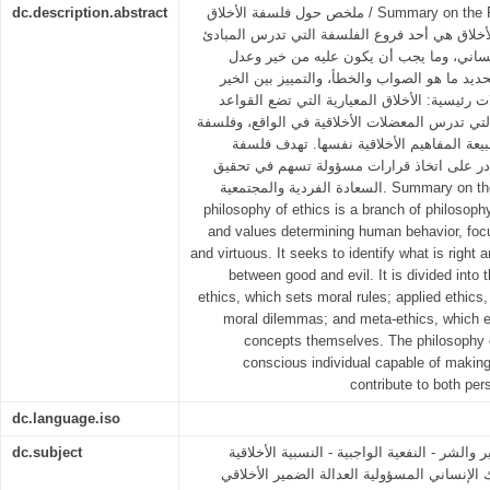
dc.description.abstract
ملخص حول فلسفة الأخلاق / Summary on the Philosophy of Ethics ملخص
أخلاق هي أحد فروع الفلسفة التي تدرس المبادئ
نساني، وما يجب أن يكون عليه من خير وعدل
ديد ما هو الصواب والخطأ، والتمييز بين الخير
ت رئيسية: الأخلاق المعيارية التي تضع القواعد
ة التي تدرس المعضلات الأخلاقية في الواقع، وفلسفة
يعة المفاهيم الأخلاقية نفسها. تهدف فلسفة
 قادر على اتخاذ قرارات مسؤولة تسهم في تحقيق
السعادة الفردية والمجتمعية. Summary on the Philosophy of Ethics The
philosophy of ethics is a branch of philosophy
and values determining human behavior, focu
and virtuous. It seeks to identify what is right 
between good and evil. It is divided into
ethics, which sets moral rules; applied ethics,
moral dilemmas; and meta-ethics, which e
concepts themselves. The philosophy o
conscious individual capable of making
contribute to both per
dc.language.iso
dc.subject
ر والشر - النفعية الواجبية - النسبية الأخلاقية
 الإنساني المسؤولية العدالة الضمير الأخلاقي