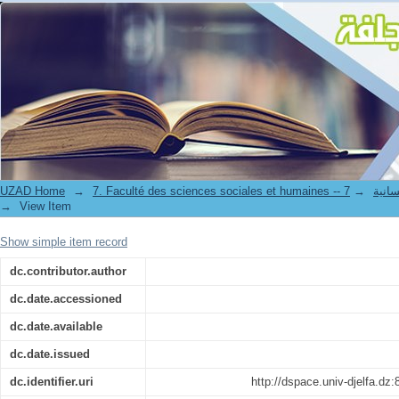
إشكاليات فلسفة الاخلاق
UZAD Home
→
→
7. Faculté de
→
View Item
Show simple item record
dc.contributor.author
dc.date.accessioned
dc.date.available
dc.date.issued
dc.identifier.uri
http://dspace.univ-djelfa.dz