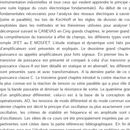
instrumentation industrielles et tous ceux qui veulent apprendre le principe 
une suite logique du cours électronique fondamentale1. Au début de ce p
fondamentales nécessaires pour l’analyse des réseaux électriques à savoir 
(série et parallèle), les lois de Kirchhoff et les règles de division de c
exploitées dans les méthodes et les théorèmes utilisées pour analyser l
décomposé suivant le CANEVAS en Cinq grands chapitres, le premier grand ch
la compréhension du transistor à effet de champs, les différents types sont 
simple JFET au E MOSFET. L’étude statique et dynamique sont faits pou
d’amplificateurs sont présentés et expliqués. Le deuxième grand chapitr
puissance ou appelés amplificateurs pour forts signaux. En premier lieu l
transistor de puissance est présenté et comparé à celui d’un transistor po
puissance classe A est bien détaillé en statique et en alternatif, les différe
sont présentés sans et avec transformateurs. A la dernière partie de ce ch
puissance classe C. Le troisième grand chapitre introduit la contre réaction a
la plus connue est la réaction de tension ou série parallèle qui a pour rôle 
que la bande passante et diminuer la résistance de sortie. Le quatrième gran
d’un amplificateur différentiel, celui-ci est à la base de la conception 
opérationnels, AO, les tensions de mode différentiel et du mode commun son
dernier chapitre est décrit le principe d’un oscillateur ou plus exactement co
oscillation, les critères de stabilité en fréquence et en amplitude sont 
d’oscillateurs. Les idées de ce cours ont été principalement inspirées par u
pertinentes sont citées dans la partie références bibliographiques. En fin
solutions pour que l’étudiant apprenne comment résoudre un problème en él