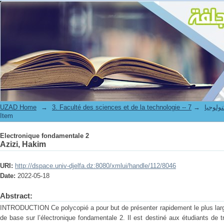
Electronique fondamentale 2
UZAD Home
→
→
3. Faculté des science
Item
Electronique fondamentale 2
Azizi, Hakim
URI:
http://dspace.univ-djelfa.dz:8080/xmlui/handle/112/8046
Date:
2022-05-18
Abstract:
INTRODUCTION Ce polycopié a pour but de présenter rapidement le plus larg
de base sur l’électronique fondamentale 2. Il est destiné aux étudiants de