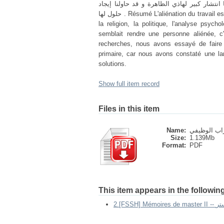
تشار كبير لهاذي الظاهرة و قد حاولنا إيجاد
حلول لها . Résumé L'aliénation du travail est un concept qui appartient à diverses sciences telles que la philosophie,
la religion, la politique, l'analyse psyc
semblait rendre une personne aliénée, c'
recherches, nous avons essayé de faire l
primaire, car nous avons constaté une l
solutions.
Show full item record
Files in this item
Name:
Size:
1.139Mb
Format:
PDF
This item appears in the following
2.[FSSH]