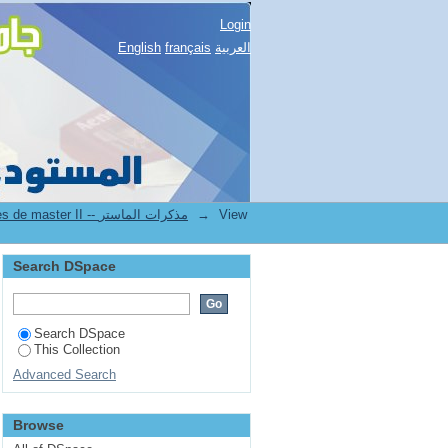
Login
English
français
العربية
2.[FSSH] Mémoires de master II -- مذكرات الماستر
→
View
Search DSpace
Search DSpace
This Collection
Advanced Search
Browse