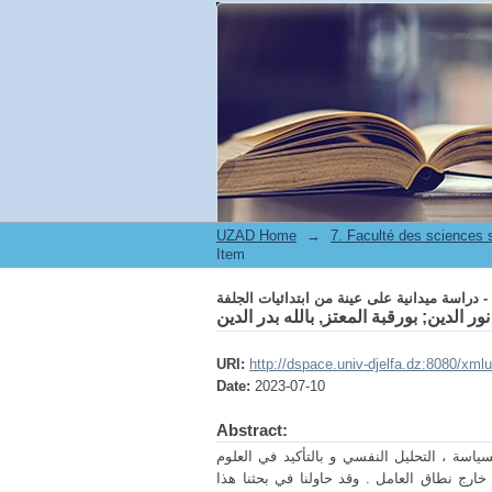
 - دراسة ميدانية على عينة من ابتدائيات الجلفة
UZAD Home
→
Item
 - دراسة ميدانية على عينة من ابتدائيات الجلفة
بورقبة المعتز, بالله بدر الدين
;
نور الدين
URI:
http://dspace.univ-djelfa.dz:8080/xml
Date:
2023-07-10
Abstract:
اسة ، التحليل النفسي و بالتأكيد في العلوم
خارج نطاق العامل . وقد حاولنا في بحثنا هذا