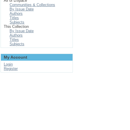
All of DSpace
Communities & Collections
By Issue Date
Authors
Titles
Subjects
This Collection
By Issue Date
Authors
Titles
Subjects
My Account
Login
Register