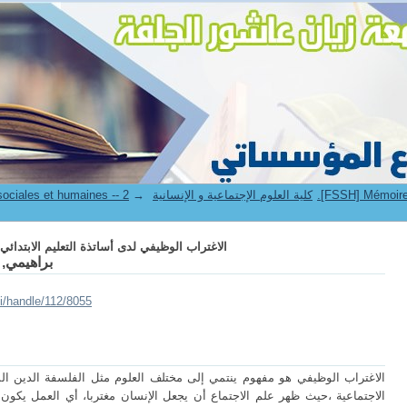
الاغتراب الوظيفي لدى أساتذة التعليم الابتدائي
→
7. Faculté des sciences sociales et humaines -- كلية العلوم الإجتماعية و الإنسانية
الاغتراب الوظيفي لدى أساتذة التعليم الابتدائي
براهيمي, 
ui/handle/112/8055
الاغتراب الوظيفي هو مفهوم ينتمي إلى مختلف العلوم مثل الفلسفة الدين السي
الاجتماعية ،حيث ظهر علم الاجتماع أن يجعل الإنسان مغتربا، أي العمل يكون 