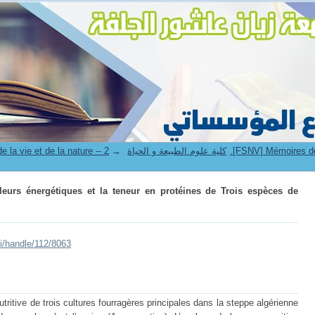
urs énergétiques et la teneur en protéines de Trois espèces de fourrages 
→
4. Faculté des sciences de la vie et de la nature -- كلية علوم الطبيعة و الحياة
aleurs énergétiques et la teneur en protéines de Trois espèces de
ui/handle/112/8063
tritive de trois cultures fourragères principales dans la steppe algérienne