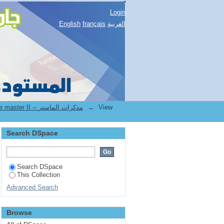
de la wilaya de Djelfa.
Login
English
français
العربية
2.[FSNV] Mémoires de master II -- مذكرات الماستر
→
View
Search DSpace
Search DSpace
This Collection
Advanced Search
Browse