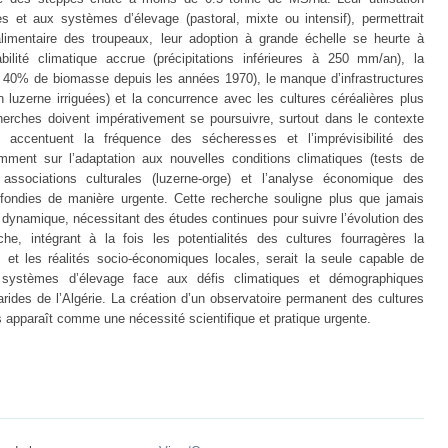
s et aux systèmes d’élevage (pastoral, mixte ou intensif), permettrait
 alimentaire des troupeaux, leur adoption à grande échelle se heurte à
bilité climatique accrue (précipitations inférieures à 250 mm/an), la
e 40% de biomasse depuis les années 1970), le manque d’infrastructures
 luzerne irriguées) et la concurrence avec les cultures céréalières plus
herches doivent impérativement se poursuivre, surtout dans le contexte
 accentuent la fréquence des sécheresses et l’imprévisibilité des
tamment sur l’adaptation aux nouvelles conditions climatiques (tests de
s associations culturales (luzerne-orge) et l’analyse économique des
ofondies de manière urgente. Cette recherche souligne plus que jamais
dynamique, nécessitant des études continues pour suivre l’évolution des
he, intégrant à la fois les potentialités des cultures fourragères la
et les réalités socio-économiques locales, serait la seule capable de
s systèmes d’élevage face aux défis climatiques et démographiques
rides de l’Algérie. La création d’un observatoire permanent des cultures
 apparaît comme une nécessité scientifique et pratique urgente.