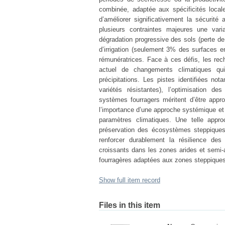
combinée, adaptée aux spécificités locale
d’améliorer significativement la sécurité
plusieurs contraintes majeures une varia
dégradation progressive des sols (perte d
d’irrigation (seulement 3% des surfaces en
rémunératrices. Face à ces défis, les rec
actuel de changements climatiques qui
précipitations. Les pistes identifiées no
variétés résistantes), l’optimisation de
systèmes fourragers méritent d’être appr
l’importance d’une approche systémique et 
paramètres climatiques. Une telle approc
préservation des écosystèmes steppiques 
renforcer durablement la résilience de
croissants dans les zones arides et semi-a
fourragères adaptées aux zones steppiques
Show full item record
Files in this item