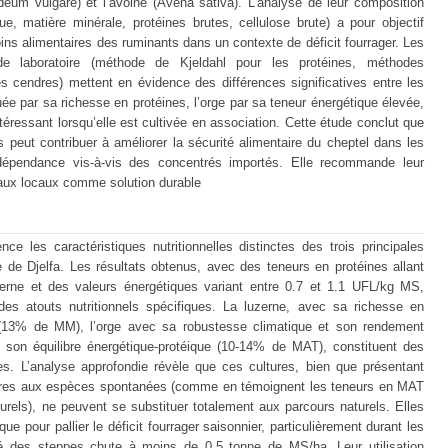
rdeum vulgare) et l’avoine (Avena sativa). L’analyse de leur composition
e, matière minérale, protéines brutes, cellulose brute) a pour objectif
soins alimentaires des ruminants dans un contexte de déficit fourrager. Les
 de laboratoire (méthode de Kjeldahl pour les protéines, méthodes
s cendres) mettent en évidence des différences significatives entre les
ée par sa richesse en protéines, l’orge par sa teneur énergétique élevée,
ntéressant lorsqu’elle est cultivée en association. Cette étude conclut que
 peut contribuer à améliorer la sécurité alimentaire du cheptel dans les
dépendance vis-à-vis des concentrés importés. Elle recommande leur
raux locaux comme solution durable
e les caractéristiques nutritionnelles distinctes des trois principales
e de Djelfa. Les résultats obtenus, avec des teneurs en protéines allant
erne et des valeurs énergétiques variant entre 0.7 et 1.1 UFL/kg MS,
es atouts nutritionnels spécifiques. La luzerne, avec sa richesse en
(13% de MM), l’orge avec sa robustesse climatique et son rendement
ec son équilibre énergétique-protéique (10-14% de MAT), constituent des
s. L’analyse approfondie révèle que ces cultures, bien que présentant
rieures aux espèces spontanées (comme en témoignent les teneurs en MAT
rels), ne peuvent se substituer totalement aux parcours naturels. Elles
e pour pallier le déficit fourrager saisonnier, particulièrement durant les
té des steppes chute à moins de 0.5 tonne de MS/ha. Leur utilisation