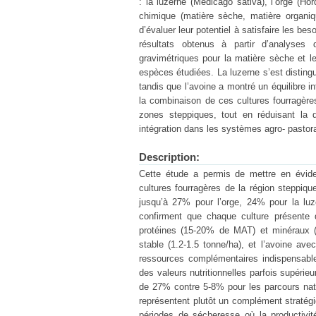
: la luzerne (Medicago sativa), l’orge (Ho
chimique (matière sèche, matière organiqu
d’évaluer leur potentiel à satisfaire les be
résultats obtenus à partir d’analyses
gravimétriques pour la matière sèche et le
espèces étudiées. La luzerne s’est distingu
tandis que l’avoine a montré un équilibre i
la combinaison de ces cultures fourragères
zones steppiques, tout en réduisant la 
intégration dans les systèmes agro- pasto
Description:
Cette étude a permis de mettre en évidenc
cultures fourragères de la région steppiqu
jusqu’à 27% pour l’orge, 24% pour la luz
confirment que chaque culture présente d
protéines (15-20% de MAT) et minéraux 
stable (1.2-1.5 tonne/ha), et l’avoine av
ressources complémentaires indispensable
des valeurs nutritionnelles parfois supé
de 27% contre 5-8% pour les parcours natu
représentent plutôt un complément stratégiqu
périodes de sécheresse où la productivi