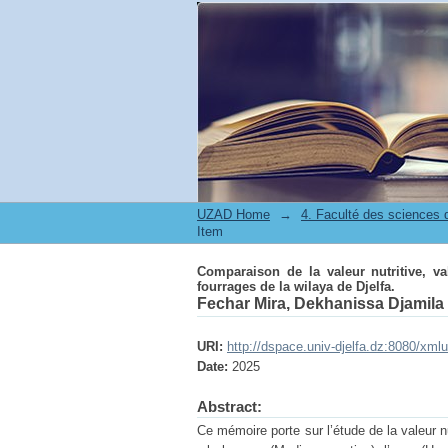
Comparaison de la valeur nutritive, vale
UZAD Home
→
Item
Comparaison de la valeur nutritive, v
fourrages de la wilaya de Djelfa.
Fechar Mira, Dekhanissa Djamila
URI:
http://dspace.univ-djelfa.dz:8080/xml
Date:
2025
Abstract:
Ce mémoire porte sur l’étude de la valeur nu