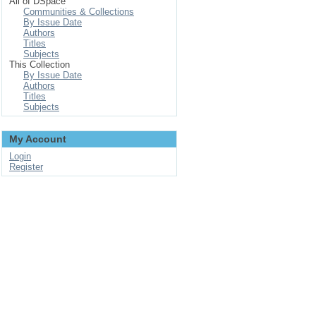
All of DSpace
Communities & Collections
By Issue Date
Authors
Titles
Subjects
This Collection
By Issue Date
Authors
Titles
Subjects
My Account
Login
Register