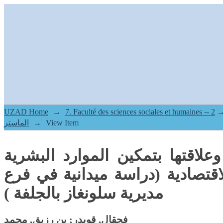
كين الموارد البشرية في المؤسسات
ية في فرع مديرية سلونغاز بالجلفة
UZAD Home
→
2.[FSSH] Mémoires de master II -- مذكرات
الماستر
→
View Item
وعلاقتها بتمكين الموارد البشرية
تصادية (دراسة ميدانية في فرع
مديرية سلونغاز بالجلفة )
بن رزيق, محمد
;
فجقال, قويدر