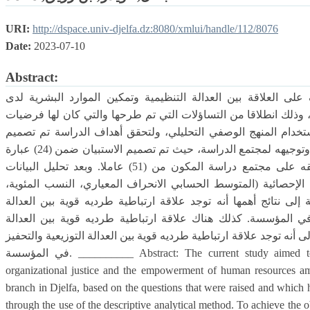
URI:
http://dspace.univ-djelfa.dz:8080/xmlui/handle/112/8076
Date:
2023-07-10
Abstract:
لى العلاقة بين العدالة التنظيمية وتمكين الموارد البشرية لدى
 وذلك انطلاقا من التساؤلات التي تم طرحها والتي كان لها فرضيات
خدام المنهج الوصفي التحليلي، ولتحقق أهداف الدراسة تم تصميم
وتطوير استبيان لغرض جمع البيانات وتوجيهه لمجتمع الدراسة، حيث تم تصميم الاستبيان ضمن (24) عبارة
توزعت على ثلاث محاور ، تم تطبيقه على مجتمع دراسة المكون من (51) عاملا. وبعد تحليل البيانات
الإحصائية (المتوسط الحسابي الانحراف المعياري، النسب المئوية
 إلى نتائج أهمها أنه توجد علاقة ارتباطية طرديه قوية بين العدالة
في المؤسسة. كذلك هناك علاقة ارتباطية طرديه قوية بين العدالة
ى أنه توجد علاقة ارتباطية طرديه قوية بين العدالة التوزيعية والتحفيز
في المؤسسة. __________ Abstract: The current study aimed to identify the relationship between
organizational justice and the empowerment of human resources a
branch in Djelfa, based on the questions that were raised and which 
through the use of the descriptive analytical method. To achieve the ob