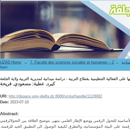
ا على الفعالية التنظيمية بقطاع التربية - دراسة ميدانية لمديرية التربية ولاية الجلفة
UZAD Home
→
→
7. Faculté de
Item
ا على الفعالية التنظيمية بقطاع التربية - دراسة ميدانية لمديرية التربية ولاية الجلفة
مسعودي, فريحة
;
كيرد, عطية
URI:
http://dspace.univ-djelfa.dz:8080/xmlui/handle/112/8082
Date:
2023-07-10
Abstract:
أساسية للتحول الرقمي ووضع الإطار العلمي ينتهي بتوضيح العلاقة بين التحولالرقمي
قمنة على البيئة المؤسساتية، والتطرق لكيفية الوصول الى التطبيق الجيد للرقمنة