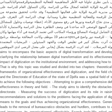
بين نظري تناولنا فيه الأطر المفاهيمية للفعالية التنظيميةوللرقمنةوالبابالميداني
ة التربية للولاية الجلفة كمجال مكاني للدراسة. وكان التساؤل العام للدراسة على
في مديرية التربية للولاية على فعاليتها التنظيمية؟ وقد جاءت لتحقيق مجموعة من
ل للرقمنة وللفعالية التنظيمية نظريا وميدانيا، تهدف الدراسة الى التعرف على
س مدى نجاح الرقمنة ودورها في رفع مستوى الأداء، إعطاء توصيات وحلول للمشاكل
على المنهج الوصفي لأنه ساعدنا في وصف الظاهرة محل الدراسة والاستمارة كأداة
 الشامل لرؤساء المصالح ورؤساء المكاتب التي تعتمد الرقمنة في أداء مهامها وكان
عددهم 19 موظف وكانت المعالجة بواسطة برنامجspssوخلصت الدراسة لمجموعة من النتائج أهمها : - للرقمنة دور واضح في
 أثرت بشكل كبير في تقليص الوقت والجهد المبذولين. - البرمجيات المعتمدة
ساهمت في سهولة المرسلات. - لقد اثرت الرقمنة بشكل إيجابي على معدل الرضى لدى الموظفين. __
aims to encompass the basic aspects of digital transformation and develop
clarifying the relationship between digital transformation and its effectivenes
impact of digitization on the institutional environment, and addressing how to 
That is why this topic was studied and divided into two chapters: theoretica
frameworks of organizational effectiveness and digitization, and the field ch
and the Directorate of Education of the state of Djelfa was a spatial field of
to achieve the following objectives: - Attempting to give a comprehensive defi
effectiveness in theory and field. - The study aims to identify the obstacles 
directorate. - Measuring the success of digitization and its role in rais
recommendations and solutions to the problems facing the application of digi
means to the goals and thus achieving organizational effectiveness. Genera
leads to the removal of bureaucratico obstacles and hurdlers, contribues to 
and improuves its organisationnel effectivités Search tools:We relied o