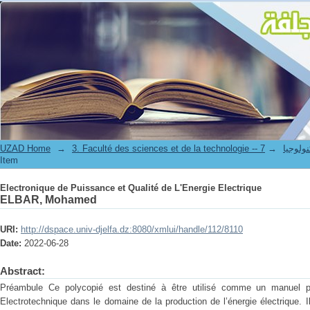
Electronique de Puissance et Qualité de L'Energie Electrique
UZAD Home
→
→
3. Faculté des science
Item
Electronique de Puissance et Qualité de L'Energie Electrique
ELBAR, Mohamed
URI:
http://dspace.univ-djelfa.dz:8080/xmlui/handle/112/8110
Date:
2022-06-28
Abstract:
Préambule Ce polycopié est destiné à être utilisé comme un manuel p
Electrotechnique dans le domaine de la production de l’énergie électrique. I