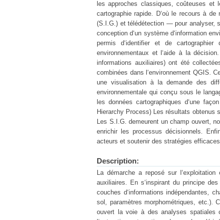
les approches classiques, coûteuses et l
cartographie rapide. D‘où le recours à de
(S.I.G.) et télédétection — pour analyser, s
conception d‘un système d‘information env
permis d‘identifier et de cartographie
environnementaux et l‘aide à la décision
informations auxiliaires) ont été collecté
combinées dans l‘environnement QGIS. Cet
une visualisation à la demande des diff
environnementale qui conçu sous le langa
les données cartographiques d‘une façon 
Hierarchy Process) Les résultats obtenus so
Les S.I.G. demeurent un champ ouvert, not
enrichir les processus décisionnels. Enfi
acteurs et soutenir des stratégies efficace
Description:
La démarche a reposé sur l‘exploitation 
auxiliaires. En s‘inspirant du principe d
couches d‘informations indépendantes, ch
sol, paramètres morphométriques, etc.). Ce
ouvert la voie à des analyses spatiales 