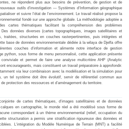
entes, ne répondent plus aux besoins de prévention, de gestion et de
 nouveaux outils d‘investigation — Systèmes d‘Information géographique
patialiser et suivre l‘état de l‘environnement. Le travail réalisé propose la
ironnemental fondé sur une approche globale. La méthodologie adoptée a
r des cartes thématiques facilitant la compréhension des problèmes
. Des données diverses (cartes topographiques, images satellitaires et
es, traitées, structurées en couches rasterpertinentes, puis intégrées et
te base de données environnementale dédiée à la wilaya de Djelfa offre
érentes couches d‘information et alimente notre interface de gestion
ge python, sous forme de menu personnalisé, cette application présente
conviviale et permet de faire une analyse multicritère AHP (Analytic
nt encourageants, mais constituent un travail préparatoire à approfondir.
amment via leur combinaison avec la modélisation et la simulation pour
n, un tel système doit être évolutif, servir de référentiel commun aux
s de protection des ressources et d‘aménagement du territoire.
conjointe de cartes thématiques, d‘images satellitaires et de données
es calques en cartographie, le monde réel a été modélisé sous forme de
acune correspondant à un thème environnemental (relief, occupation du
tte structuration a permis une stratification rigoureuse des données et
ciblées. L‘intégration du Modèle Numérique de Terrain (MNT) a facilité