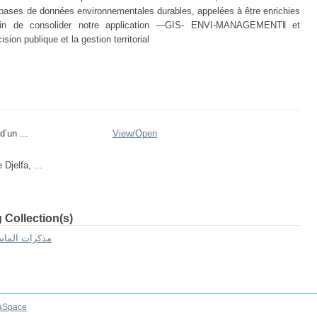
 bases de données environnementales durables, appelées à être enrichies
fin de consolider notre application ―GIS- ENVI-MANAGEMENT‖ et
sion publique et la gestion territorial
d’un ...
View/
Open
 Djelfa, ...
 Collection(s)
 Mémoires de master II -- مذكرات الماستر
aSpace