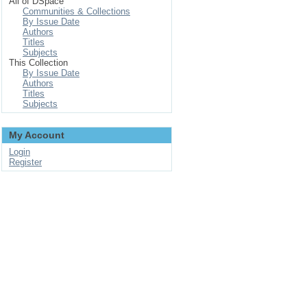
All of DSpace
Communities & Collections
By Issue Date
Authors
Titles
Subjects
This Collection
By Issue Date
Authors
Titles
Subjects
My Account
Login
Register