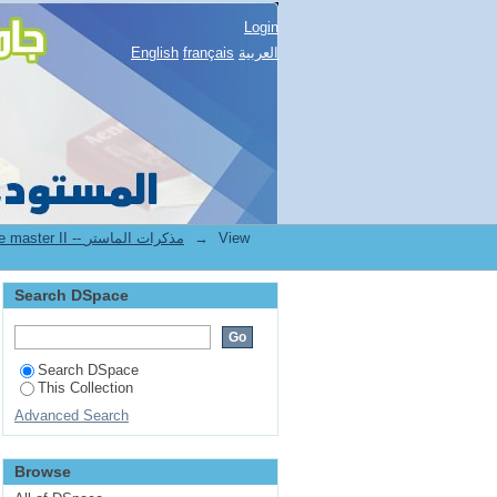
Login
English
français
العربية
2.[FSNV] Mémoires de master II -- مذكرات الماستر
→
View
Search DSpace
Search DSpace
This Collection
Advanced Search
Browse