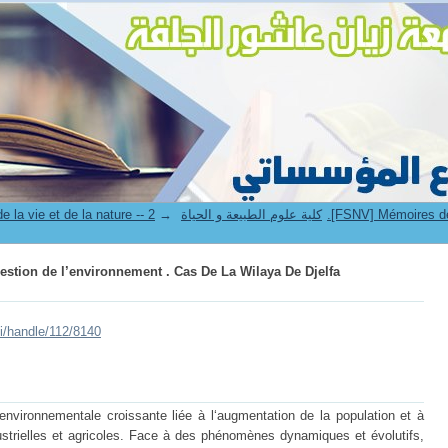
gestion de l’environnement . Cas De La Wilaya De Djelfa
→
4. Faculté des sciences de la vie et de la nature -- كلية علوم الطبيعة و الحياة
gestion de l’environnement . Cas De La Wilaya De Djelfa
ui/handle/112/8140
environnementale croissante liée à l‘augmentation de la population et à
ndustrielles et agricoles. Face à des phénomènes dynamiques et évolutifs,