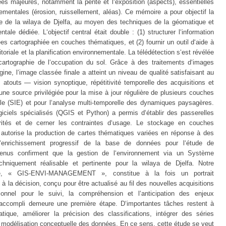
es majeures, notamment la pente et l‘exposition (aspects), essentielles
mentales (érosion, ruissellement, aléas). Ce mémoire a pour objectif la
lle de la wilaya de Djelfa, au moyen des techniques de la géomatique et
tale dédiée. L‘objectif central était double : (1) structurer l‘information
 cartographiée en couches thématiques, et (2) fournir un outil d‘aide à
ritoriale et la planification environnementale. La télédétection s‘est révélée
cartographie de l‘occupation du sol. Grâce à des traitements d‘images
e, l‘image classée finale a atteint un niveau de qualité satisfaisant au
atouts — vision synoptique, répétitivité temporelle des acquisitions et
ne source privilégiée pour la mise à jour régulière de plusieurs couches
e (SIE) et pour l‘analyse multi-temporelle des dynamiques paysagères.
ogiciels spécialisés (QGIS et Python) a permis d‘établir des passerelles
rités et de cerner les contraintes d‘usage. Le stockage en couches
l autorise la production de cartes thématiques variées en réponse à des
 l‘enrichissement progressif de la base de données pour l‘étude de
tenus confirment que la gestion de l‘environnement via un Système
chniquement réalisable et pertinente pour la wilaya de Djelfa. Notre
pée, « GIS-ENVI-MANAGEMENT », constitue à la fois un portrait
de à la décision, conçu pour être actualisé au fil des nouvelles acquisitions
onnel pour le suivi, la compréhension et l‘anticipation des enjeux
 accompli demeure une première étape. D‘importantes tâches restent à
tique, améliorer la précision des classifications, intégrer des séries
e modélisation conceptuelle des données. En ce sens, cette étude se veut