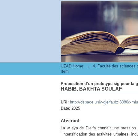
Proposition d’un prototype sig pour la 
UZAD Home
→
Item
Proposition d’un prototype sig pour la 
HABIB, BAKHTA SOULAF
URI:
http://dspace.univ-djelfa.dz:8080/xml
Date:
2025
Abstract:
La wilaya de Djelfa connaît une pression 
l‘intensification des activités urbaines, i