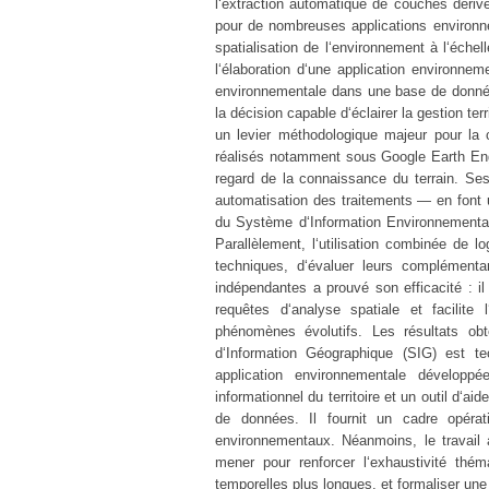
l‘extraction automatique de couches dérivé
pour de nombreuses applications environne
spatialisation de l‘environnement à l‘éche
l‘élaboration d‘une application environnemen
environnementale dans une base de données
la décision capable d‘éclairer la gestion ter
un levier méthodologique majeur pour la 
réalisés notamment sous Google Earth Engin
regard de la connaissance du terrain. Ses 
automatisation des traitements — en font u
du Système d‘Information Environnemental
Parallèlement, l‘utilisation combinée de l
techniques, d‘évaluer leurs complémenta
indépendantes a prouvé son efficacité : i
requêtes d‘analyse spatiale et facilite
phénomènes évolutifs. Les résultats ob
d‘Information Géographique (SIG) est te
application environnementale dévelop
informationnel du territoire et un outil d‘ai
de données. Il fournit un cadre opérati
environnementaux. Néanmoins, le travail
mener pour renforcer l‘exhaustivité théma
temporelles plus longues, et formaliser un