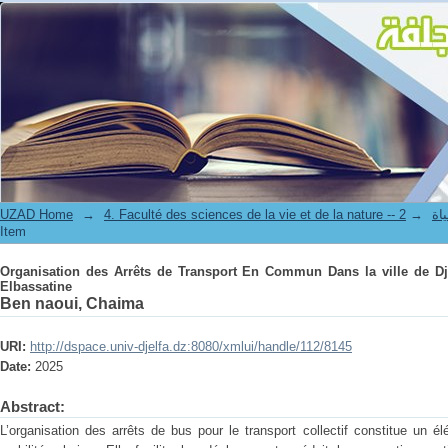
Organisation des Arrêts de Transport En Commun Dans la ville de Djelfa C
UZAD Home
→
→
4. Facul
Item
Organisation des Arrêts de Transport En Commun Dans la ville de Djel
Elbassatine
Ben naoui, Chaima
URI:
http://dspace.univ-djelfa.dz:8080/xmlui/handle/112/8145
Date:
2025
Abstract:
L’organisation des arrêts de bus pour le transport collectif constitue un él