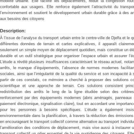
mobilité urbaine. Elle facilite les déplacements, réduit la congestion rout
confortable aux usagers. Elle renforce également l’attractivité du transpo
l’environnement et soutient le développement urbain durable grâce à des ar
aux besoins des citoyens
Description:
À l’issue de l’analyse du transport urbain entre le centre-ville de Djelfa et le 
différentes données de terrain et cartes explicatives, il apparaît claireme
seulement un simple moyen de déplacement quotidien, mais constitue un élém
durable et un outil stratégique pour organiser l’espace urbain et assurer l’éq
L’étude a révélé plusieurs insuffisances caractérisant le réseau actuel, nota
arrêts, le manque d’équipements, l’absence de normes modernes facilitant
sociales, ainsi que l’irrégularité de la qualité du service et son incapacité à 
partir de ces constats, ce mémoire a cherché à proposer des solutions c
scientifique et une approche de terrain. Ces solutions consistent princ
redistribution des arrêts le long de la ligne étudiée selon des critères
renforcement par des équipements modernes (abris aménagés, panneaux n
paiement électronique, signalisation claire), tout en accordant une importance
pour les personnes à besoins spécifiques. L’étude a également insist
environnementale dans la planification, à travers la réduction des émissions 
en encourageant le transport collectif comme alternative au transport individue
l’amélioration des conditions de déplacement, mais vise aussi à instaurer u
transport collectif un pilier essentiel de la vie quotidienne des citoyens. El