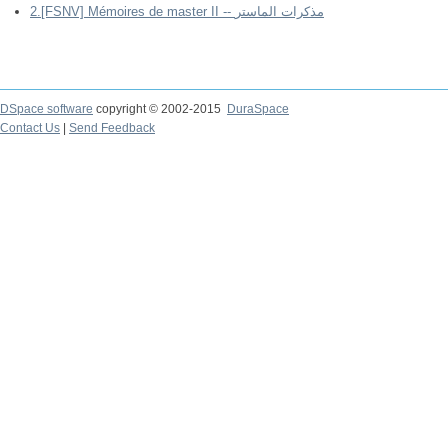
2.[FSNV] Mémoires de master II -- مذكرات الماستر
DSpace software
copyright © 2002-2015
DuraSpace
Contact Us
|
Send Feedback