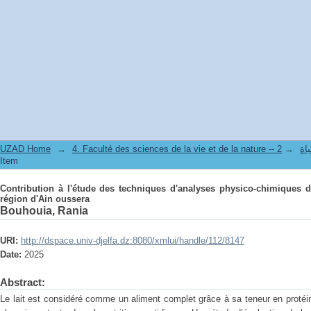
Contribution à l'étude des techniques d'analyses physico-chimiques des 
UZAD Home
→
→
4. Facul
Item
Contribution à l'étude des techniques d'analyses physico-chimiques de
région d'Ain oussera
Bouhouia, Rania
URI:
http://dspace.univ-djelfa.dz:8080/xmlui/handle/112/8147
Date:
2025
Abstract:
Le lait est considéré comme un aliment complet grâce à sa teneur en protéine