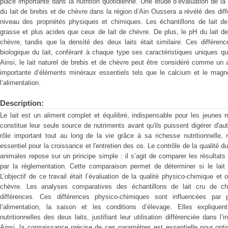
place importante dans la nutrition quotidienne. Une étude d’évaluation de la
du lait de brebis et de chèvre dans la région d’Ain Oussera a révélé des dif
niveau des propriétés physiques et chimiques. Les échantillons de lait de
grasse et plus acides que ceux de lait de chèvre. De plus, le pH du lait de b
chèvre, tandis que la densité des deux laits était similaire. Ces différence
biologique du lait, conférant à chaque type ses caractéristiques uniques qui
Ainsi, le lait naturel de brebis et de chèvre peut être considéré comme un
importante d’éléments minéraux essentiels tels que le calcium et le magn
l’alimentation.
Description:
Le lait est un aliment complet et équilibré, indispensable pour les jeunes
constitue leur seule source de nutriments avant qu'ils puissent digérer d'au
rôle important tout au long de la vie grâce à sa richesse nutritionnelle,
essentiel pour la croissance et l'entretien des os. Le contrôle de la qualité 
animales repose sur un principe simple : il s’agit de comparer les résultat
par la réglementation. Cette comparaison permet de déterminer si le lait 
L’objectif de ce travail était l’évaluation de la qualité physico-chimique et 
chèvre. Les analyses comparatives des échantillons de lait cru de chè
différences. Ces différences physico-chimiques sont influencées par p
l’alimentation, la saison et les conditions d’élevage. Elles expliquent
nutritionnelles des deux laits, justifiant leur utilisation différenciée dans l’i
Ainsi, la connaissance précise de ces paramètres est essentielle pour optimi