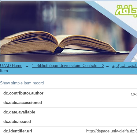
A propos de l’influence des hétérogénéités matérielles et géométriques
UZAD Home
→
→
1. Bibliothèque Universitaire Centrale 
Item
Show simple item record
dc.contributor.author
dc.date.accessioned
dc.date.available
dc.date.issued
dc.identifier.uri
http://dspace.univ-djelfa.dz