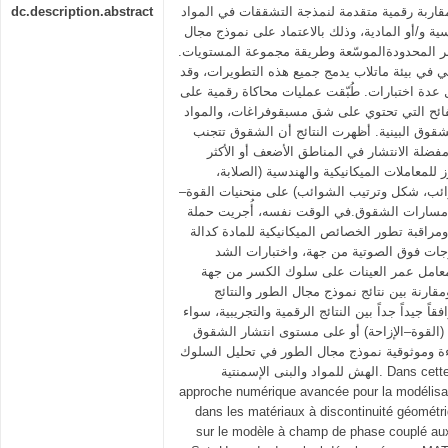
dc.description.abstract
قاربة رقمية متقدمة لنمذجة التشققات في المواد
ة و/أو المادية، وذلك بالاعتماد على نموذج مجال
صر المحدودةالموسّعة وطريقة مجموعة المستويات
ي في بيئة ماتلاب يدمج جميع هذه التطويرات، وقد
عدة اختبارات. طُبّقت عمليات محاكاة رقمية على
ائح التي تحتوي على شق مسبقوفراغات، والمواد
شقوق البينية. أظهرت النتائج أن الشقوق تتجنب
 مفضلة الانتشار في المناطق الأضعف أو الأكثر
ارز للمعاملات الميكانيكية والهندسية (الصلابة
شوائب، شكل وترتيب الشوائب) على منحنيات القوة
ذا مسارات الشقوق.في الوقت نفسه، أُجريت حملة
مراقبة تطور الخصائص الميكانيكية للمادة كدالة
جات فوق الصوتية من جهة، واختبارات الشد
 معامل عمر العينات على سلوك الكسر من جهة
مقارنة بين نتائج نموذج مجال الطور والنتائج
اً جيداً جداً بين النتائج الرقمية والتجريبية، سواء
(القوة–الإزاحة) أو على مستوى انتشار الشقوق
(ة وموثوقية نموذج مجال الطور في تحليل السلوك
الهش للمواد والبنى الإسمنتية. Dans cette étude, nous adoptons une
approche numérique avancée pour la modélisatio
dans les matériaux à discontinuité géométri
sur le modèle à champ de phase couplé a