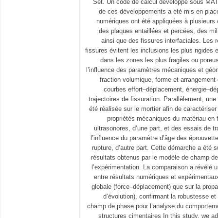
Set. Un code de calcul développé sous MAT
de ces développements a été mis en place
numériques ont été appliquées à plusieurs c
des plaques entaillées et percées, des mi
ainsi que des fissures interfaciales. Les 
fissures évitent les inclusions les plus rigides
dans les zones les plus fragiles ou poreu
l’influence des paramètres mécaniques et géomé
fraction volumique, forme et arrangement 
courbes effort–déplacement, énergie–dép
trajectoires de fissuration. Parallèlement, u
été réalisée sur le mortier afin de caractériser
propriétés mécaniques du matériau en f
ultrasonores, d’une part, et des essais de tr
l’influence du paramètre d’âge des éprouvett
rupture, d’autre part. Cette démarche a été s
résultats obtenus par le modèle de champ d
l’expérimentation. La comparaison a révélé 
entre résultats numériques et expérimentaux
globale (force–déplacement) que sur la prop
d’évolution), confirmant la robustesse e
champ de phase pour l’analyse du comportemen
structures cimentaires In this study, we 