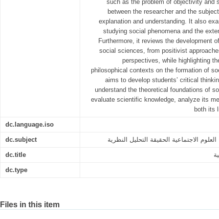
such as the problem of objectivity and su
between the researcher and the subject 
explanation and understanding. It also ex
studying social phenomena and the extent o
Furthermore, it reviews the development of
social sciences, from positivist approaches
perspectives, while highlighting th
philosophical contexts on the formation of s
aims to develop students’ critical thinki
understand the theoretical foundations of s
evaluate scientific knowledge, analyze its m
both its 
dc.language.iso
dc.subject
العلوم الاجتماعية الحقيقة التحليل النظرية
dc.title
ة
dc.type
Files in this item