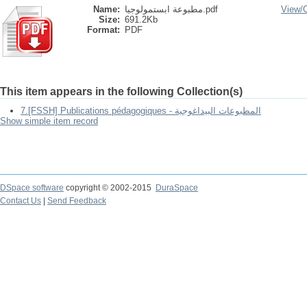
Name:
مطبوعة ابستمولوجيا.pdf
View/
Size:
691.2Kb
Format:
PDF
This item appears in the following Collection(s)
7.[FSSH] Publications pédagogiques - المطبوعات البيداغوجية
Show simple item record
DSpace software
copyright © 2002-2015
DuraSpace
Contact Us
|
Send Feedback