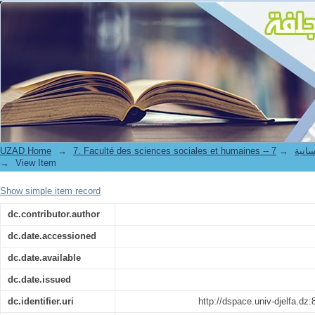
ابستومولوجيا العلوم الاجتماعية
UZAD Home
→
→
7. Faculté de
→
View Item
Show simple item record
dc.contributor.author
dc.date.accessioned
dc.date.available
dc.date.issued
dc.identifier.uri
http://dspace.univ-djelfa.dz