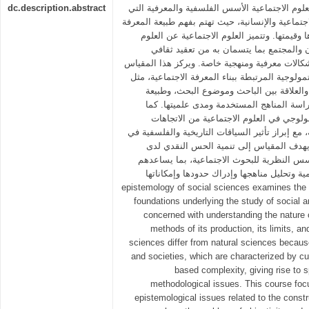
dc.description.abstract
علوم الاجتماعية الأسس الفلسفية والمعرفية التي
جتماعية والإنسانية، حيث تهتم بفهم طبيعة المعرفة
ا وقيمتها. وتتميز العلوم الاجتماعية عن العلوم
ن والمجتمع بما يتسمان به من تعقيد ثقافي
كالات معرفية ومنهجية خاصة. ويركز هذا المقياس
مولوجية المرتبطة ببناء المعرفة الاجتماعية، مثل
 والعلاقة بين الباحث وموضوع البحث، وطبيعة
راسة المناهج المستخدمة ومدى علميتها. كما
لوجي في العلوم الاجتماعية من الاتجاهات
، مع إبراز تأثير السياقات التاريخية والفلسفية في
ويهدف المقياس إلى تنمية الحس النقدي لدى
سس النظرية للبحوث الاجتماعية، بما يساعدهم
علمية وتحليل مناهجها وإدراك حدودها وإمكاناتها
epistemology of social sciences examines the 
foundations underlying the study of social
concerned with understanding the nature o
methods of its production, its limits, and
sciences differ from natural sciences becau
and societies, which are characterized by cult
based complexity, giving rise to 
methodological issues. This course foc
epistemological issues related to the const