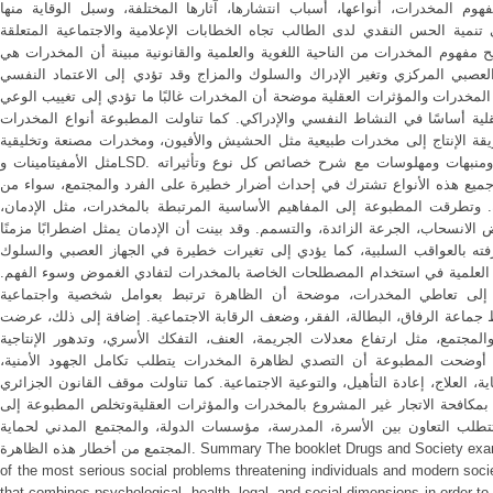
م المخدرات، أنواعها، أسباب انتشارها، آثارها المختلفة، وسبل الوقاية منها
تنمية الحس النقدي لدى الطالب تجاه الخطابات الإعلامية والاجتماعية المتعلقة
مفهوم المخدرات من الناحية اللغوية والعلمية والقانونية مبينة أن المخدرات هي
العصبي المركزي وتغير الإدراك والسلوك والمزاج وقد تؤدي إلى الاعتماد النفسي
مخدرات والمؤثرات العقلية موضحة أن المخدرات غالبًا ما تؤدي إلى تغييب الوعي
عقلية أساسًا في النشاط النفسي والإدراكي. كما تناولت المطبوعة أنواع المخدرات
يقة الإنتاج إلى مخدرات طبيعية مثل الحشيش والأفيون، ومخدرات مصنعة وتخليقية
مثل الأمفيتامينات وLSD. كذلك صنفتها حسب تأثيرها إلى مهدئات ومنبهات ومهلوسات مع شرح خصائص كل نوع وتأثيراته
جميع هذه الأنواع تشترك في إحداث أضرار خطيرة على الفرد والمجتمع، سواء من
عية. وتطرقت المطبوعة إلى المفاهيم الأساسية المرتبطة بالمخدرات، مثل الإدمان
الانسحاب، الجرعة الزائدة، والتسمم. وقد بينت أن الإدمان يمثل اضطرابًا مزمنًا
فته بالعواقب السلبية، كما يؤدي إلى تغيرات خطيرة في الجهاز العصبي والسلوك
ة العلمية في استخدام المصطلحات الخاصة بالمخدرات لتفادي الغموض وسوء الفهم
 إلى تعاطي المخدرات، موضحة أن الظاهرة ترتبط بعوامل شخصية واجتماعية
 جماعة الرفاق، البطالة، الفقر، وضعف الرقابة الاجتماعية. إضافة إلى ذلك، عرضت
المجتمع، مثل ارتفاع معدلات الجريمة، العنف، التفكك الأسري، وتدهور الإنتاجية
فحة أوضحت المطبوعة أن التصدي لظاهرة المخدرات يتطلب تكامل الجهود الأمنية
ية، العلاج، إعادة التأهيل، والتوعية الاجتماعية. كما تناولت موقف القانون الجزائري
 بمكافحة الاتجار غير المشروع بالمخدرات والمؤثرات العقليةوتخلص المطبوعة إلى
طلب التعاون بين الأسرة، المدرسة، مؤسسات الدولة، والمجتمع المدني لحماية
المجتمع من أخطار هذه الظاهرة. Summary The booklet Drugs and Society examines the phenomenon of drugs as one
of the most serious social problems threatening individuals and modern socie
that combines psychological, health, legal, and social dimensions in order t