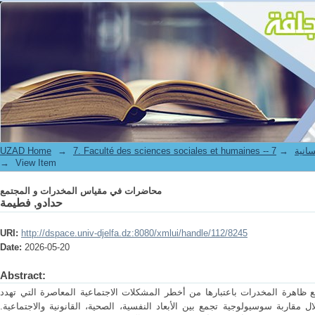
محاضرات في مقياس المخدرات و المجتمع
UZAD Home
→
→
7. Faculté de
→
View Item
محاضرات في مقياس المخدرات و المجتمع
حدادو, فطيمة
URI:
http://dspace.univ-djelfa.dz:8080/xmlui/handle/112/8245
Date:
2026-05-20
Abstract:
ظاهرة المخدرات باعتبارها من أخطر المشكلات الاجتماعية المعاصرة التي تهدد
ل مقاربة سوسيولوجية تجمع بين الأبعاد النفسية، الصحية، القانونية والاجتماعية