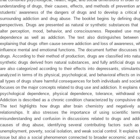
understanding of drugs, their causes, effects, and methods of prevention a
students’ awareness of the dangers of drugs and to develop a critical u
surrounding addiction and drug abuse. The booklet begins by defining drugs
perspectives. Drugs are presented as natural or synthetic substances that
alter perception, mood, behavior, and consciousness. Repeated use may
dependence as well as addiction. The text also distinguishes between
explaining that drugs often cause severe addiction and loss of awareness, 
influence mental and emotional functions. The document further discusses t
drugs. According to their method of production, drugs are classified into na
synthetic drugs derived from natural substances, and fully artificial dru
are also categorized according to their effects into depressants, stimulan
analyzed in terms of its physical, psychological, and behavioral effects on 
all types of drugs share harmful consequences for both individuals and societ
focuses on the major concepts related to drug use and addiction. It explains
psychological dependence, physical dependence, tolerance, withdrawal s
Addiction is described as a chronic condition characterized by compulsive 
The text highlights how drugs alter brain chemistry and negatively af
relationships. It also stresses the importance of using scientific term
misunderstanding and confusion in discussions related to drugs and addi
causes of drug abuse, identifying several contributing factors such as 
unemployment, poverty, social isolation, and weak social control. It explains 
issue but also a social phenomenon connected to broader economic and cult