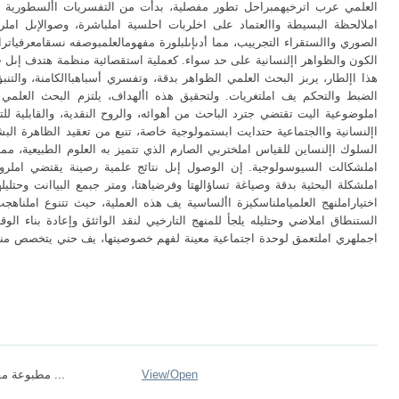
العلمي عرب اترخيهمبراحل تطور مفصلية، بدأت من التفسريات األسطورية وام
املالحظة البسيطة واالعتماد على اخلربات احلسية املباشرة، وصوالإىل املرح
الصوري واالستقراء التجرييب، مما أدىإىلبلورة مفهومالعلمبوصفه نسقامعرفياترا
الكون والظواهر اإلنسانية على حد سواء. كعملية استقصائية منظمة هتدف إىل 
هذا اإلطار، يربز البحث العلمي الظواهر بدقة، وتفسري أسباهباالكامنة، والتنب
الضبط والتحكم يف املتغريات. ولتحقيق هذه األهداف، يلتزم البحث العلم
املوضوعية اليت تقتضي جترد الباحث من أهوائه، والروح النقدية، والقابلية للت
اإلنسانية واالجتماعية حتدايت ابستمولوجية خاصة، تنبع من تعقيد الظاهرة ال
السلوك اإلنساين للقياس املختربي الصارم الذي تتميز به العلوم الطبيعية، مما
املشكالت السيوسولوجية. إن الوصول إىل نتائج علمية رصينة يقتضي املرو
املشكلة البحثية بدقة وصياغة تساؤالهتا وفرضياهتا، ومتر جبمع البياانت وحتليله
اختياراملنهج العلمياملناسكيزة األساسية يف هذه العملية، حيث تتنوع املناه
الستنطاق املاضي وحتليله يلجأ للمنهج التارخيي لنقد الواثئق وإعادة بناء الوقا
اجملهري املتعمق لوحدة اجتماعية معينة لفهم خصوصيتها، يف حني يتخصص من
Open
View/
مطبوعة مقياس منهجية ...