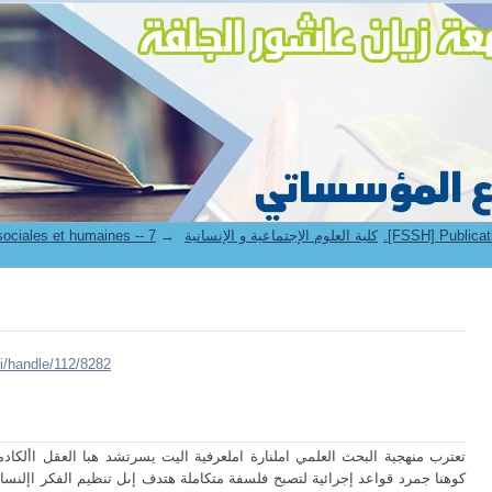
7. Faculté des sciences sociales et humaines -- كلية العلوم الإجتماعية و الإنسانية
→
ui/handle/112/8282
تعترب منهجية البحث العلمي املنارة املعرفية اليت يسرتشد هبا العقل األكا
كوهنا جمرد قواعد إجرائية لتصبح فلسفة متكاملة هتدف إىل تنظيم الفكر اإلنساي