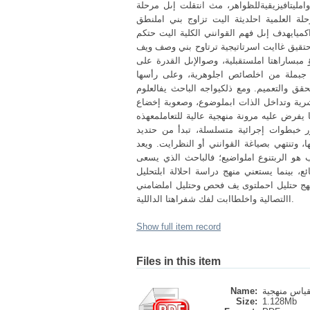
ليتافيزيقيةللظواهر، مث انتقلت إىل مرحلة
لة العلمية احلديثة اليت تزاوج بني املنطق
كميايهدف إىل فهم القوانني الكلية اليت حتكم
حتقيق غاايت اسرتاتيجية ترتاوح بني وصف ويف
ؤ مبساراهتا املستقبلية، وصوالإىل القدرة على
ي جبملة من اخلصائص اجلوهرية، وعلى رأسها
حقق والتعميم. ومع ذلكيواجه الباحث يفالعلوم
بشرية وتداخل الذات ابملوضوع، وصعوبة إخضاع
 يفرض عليه مرونة منهجية عالية للتعاملمعهذه
ر خبطوات إجرائية متسلسلة، تبدأ من حتديد
ا، وتنتهي بصياغة القوانني أو النظرايت. ويعد
جب هو الربتنوع املواضيع؛ فالباحث الذي يسعى
ئع، بينما يستعني منهج دراسة احلالة ابلتحليل
هج حتليل احملتوى يف فحص وحتليل املضامني
االتصالية واخلطاابت لفك شفراهتا الداللية.
Show full item record
Files in this item
Name:
Size:
1.128Mb