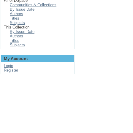
All of DSpace
Communities & Collections
By Issue Date
Authors
Titles
Subjects
This Collection
By Issue Date
Authors
Titles
Subjects
My Account
Login
Register