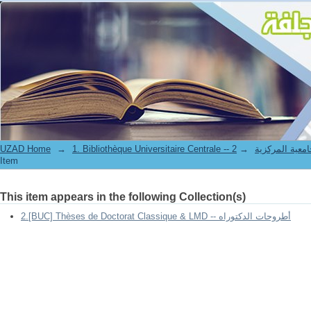
دور حوكمة الميزانية العامة للدولة في ترشيد الإنفاق العام في الجزائر في ظل تقلبات أسعار النفط للفترة (2000-2023) // The role of state budget governance in
rationalizing public spending in Algeria amid oil price fluctuations for 
UZAD Home
→
→
1. Bibliothèque Universitaire Centrale 
Item
This item appears in the following Collection(s)
2.[BUC] Thèses de Doctorat Classique & LMD -- أطروحات الدكتوراه