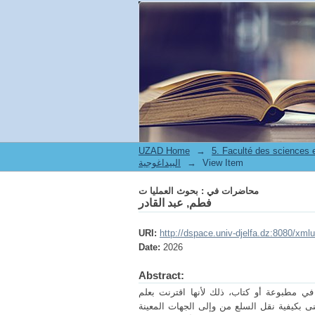
محاضرات في : بحوث العمليا ت
UZAD Home
→
5. Faculté des sciences
View Item
→
البيداغوجية
محاضرات في : بحوث العمليا ت
فطم, عبد القادر
URI:
http://dspace.univ-djelfa.dz:8080/xml
Date:
2026
Abstract:
ي مطبوعة أو كتاب، ذلك لأنها اقترنت بعلم
نى بكيفية نقل السلع من وإلى الجهات المعينة