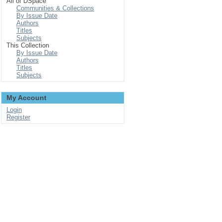
All of DSpace
Communities & Collections
By Issue Date
Authors
Titles
Subjects
This Collection
By Issue Date
Authors
Titles
Subjects
My Account
Login
Register