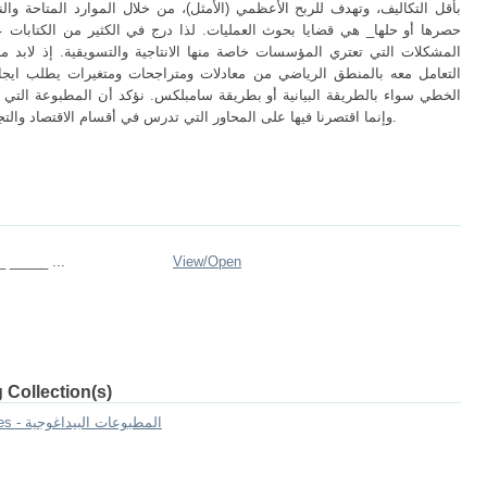
بأقل التكاليف، وتهدف للربح الأعظمي (الأمثل)، من خلال الموارد المتاحة و
حصرها أو حلها_ هي قضايا بحوث العمليات. لذا درج في الكثير من الكتابات 
المشكلات التي تعتري المؤسسات خاصة منها الانتاجية والتسويقية. إذ لابد
التعامل معه بالمنطق الرياضي من معادلات ومتراجحات ومتغيرات يطلب ايجاده
الخطي سواء بالطريقة البيانية أو بطريقة سامبلكس. نؤكد أن المطبوعة التي ب
وإنما اقتصرنا فيها على المحاور التي تدرس في أقسام الاقتصاد والتجارة والتسيير بنظام ل م د وخلال سداسي واحد.
 _____ ...
View/
Open
 Collection(s)
7.[FSECEG] Publications pédagogiques - المطبوعات البيداغوجية