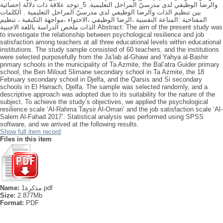
والرضا الوظيفي لدى مدرسيّ المراحل التعليمية. 5_توجد علاقة ذات دلالة إحصائية
بين تنظيم الذات والرضا الوظيفي لدى مدرسيّ المراحل التعليمية . الكلمات
المفتاحية :المناعة النفسية ،الرضا الوظيفي ،الاحتواء ،مواجهة التكيفية ، تنظيم
الذات ملخص الدراسة باللغة الاجنبية Abstract: The aim of the present study was
to investigate the relationship between psychological resilience and job
satisfaction among teachers at all three educational levels within educational
institutions. The study sample consisted of 60 teachers, and the institutions
were selected purposefully from the Ja’lab al-Ghawi and Yahya al-Bashir
primary schools in the municipality of Ta Azmite, the Bal’atra Guider primary
school, the Ben Miloud Slimane secondary school in Ta Azmite, the 18
February secondary school in Djelfa, and the Qarsis and Si secondary
schools in El Harrach, Djelfa. The sample was selected randomly, and a
descriptive approach was adopted due to its suitability for the nature of the
subject. To achieve the study’s objectives, we applied the psychological
resilience scale ‘Al-Rahma Taysir Al-Omari’ and the job satisfaction scale ‘Al-
Salem Al-Fahad 2017’. Statistical analysis was performed using SPSS
software, and we arrived at the following results.
Show full item record
Files in this item
Name:
مذكرة1.pdf
Size:
2.877Mb
Format:
PDF