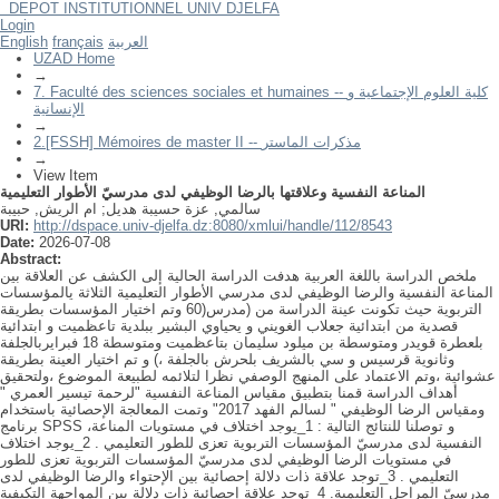
DEPOT INSTITUTIONNEL UNIV DJELFA
المناعة النفسية وعلاقتها بالرضا الوظيفي لدى مدرسيّ الأطوار التعليمية
Login
English
français
العربية
UZAD Home
→
7. Faculté des sciences sociales et humaines -- كلية العلوم الإجتماعية و
الإنسانية
→
2.[FSSH] Mémoires de master II -- مذكرات الماستر
→
View Item
المناعة النفسية وعلاقتها بالرضا الوظيفي لدى مدرسيّ الأطوار التعليمية
ام الريش, حبيبة
;
سالمي, عزة حسيبة هديل
URI:
http://dspace.univ-djelfa.dz:8080/xmlui/handle/112/8543
Date:
2026-07-08
Abstract:
ملخص الدراسة باللغة العربية هدفت الدراسة الحالية إلى الكشف عن العلاقة بين
المناعة النفسية والرضا الوظيفي لدى مدرسي الأطوار التعليمية الثلاثة يالمؤسسات
التربوية حيث تكونت عينة الدراسة من (مدرس(60 وتم اختيار المؤسسات بطريقة
قصدية من ابتدائية جعلاب الغويني و يحياوي البشير ببلدية تاعظميت و ابتدائية
بلعطرة قويدر ومتوسطة بن ميلود سليمان بتاعظميت ومتوسطة 18 فبرايربالجلفة
وثانوية قرسيس و سي بالشريف بلحرش بالجلفة ،) و تم اختيار العينة بطريقة
عشوائية ،وتم الاعتماد على المنهج الوصفي نظرا لتلائمه لطبيعة الموضوع ،ولتحقيق
أهداف الدراسة قمنا بتطبيق مقياس المناعة النفسية "لرحمة تيسير العمري "
ومقياس الرضا الوظيفي " لسالم الفهد 2017" وتمت المعالجة الإحصائية باستخدام
برنامج SPSS ،و توصلنا للنتائج التالية : 1_يوجد اختلاف في مستويات المناعة
النفسية لدى مدرسيّ المؤسسات التربوية تعزى للطور التعليمي . 2_يوجد اختلاف
في مستويات الرضا الوظيفي لدى مدرسيّ المؤسسات التربوية تعزى للطور
التعليمي . 3_توجد علاقة ذات دلالة إحصائية بين الإحتواء والرضا الوظيفي لدى
مدرسيّ المراحل التعليمية. 4_توجد علاقة إحصائية ذات دلالة بين المواجهة التكيفية