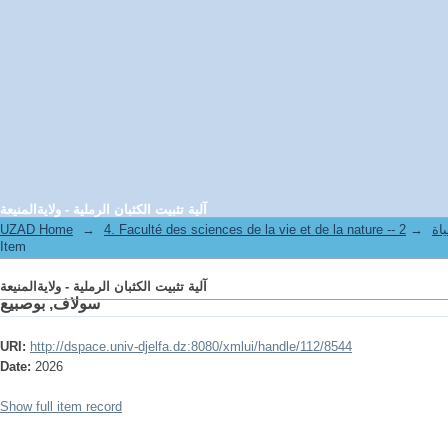
آلية تثبيت الكثبان الرملية - ولايةالمنيعة
UZAD Home
→
→
4. Facul
Item
آلية تثبيت الكثبان الرملية - ولايةالمنيعة
سولاف, بوصبيع
URI:
http://dspace.univ-djelfa.dz:8080/xmlui/handle/112/8544
Date:
2026
Show full item record