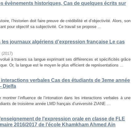
des évènements historiques, Cas de quelques écrits sur
ire, l’historien doit faire preuve de crédibilité et d’objectivité. Alors, son
nt pour objectif sa subjectivité. Ce travail se propose ...
s les journaux algériens d’expression française Le cas
f
(
2017
)
volué à travers sa langue exprimant ses différences et spécificités grâce
que. Or, la langue est le moyen le plus efficient de représentations ...
es interactions verbales Cas des étudiants de 3eme année
 Djelfa
e montrer l’influence de l’intonation dans les interactions verbales à une
diants de troisième année LMD français d’université ZIANE ...
enseignement de l’expression orale en classe de FLE
rimaire 2016/2017 de l’école Khamkham Ahmed Ain