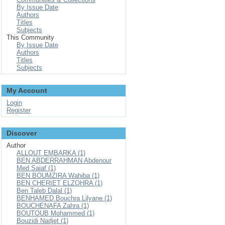
By Issue Date
Authors
Titles
Subjects
This Community
By Issue Date
Authors
Titles
Subjects
My Account
Login
Register
Discover
Author
ALLOUT EMBARKA (1)
BEN ABDERRAHMAN Abdenour
Med Saiaf (1)
BEN BOUMZIRA Wahiba (1)
BEN CHERIET ELZOHRA (1)
Ben Taleb Dalal (1)
BENHAMED Bouchra Lilyane (1)
BOUCHENAFA Zahra (1)
BOUTOUB Mohammed (1)
Bouzidi Nadjet (1)