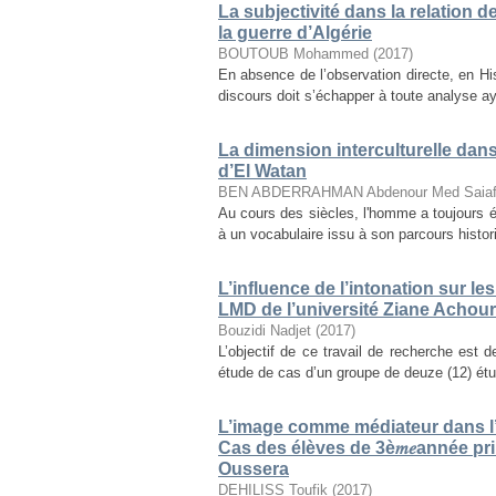
La subjectivité dans la relation 
la guerre d’Algérie
BOUTOUB Mohammed
(
2017
)
En absence de l’observation directe, en Histo
discours doit s’échapper à toute analyse aya
La dimension interculturelle dan
d’El Watan
BEN ABDERRAHMAN Abdenour Med Saia
Au cours des siècles, l'homme a toujours é
à un vocabulaire issu à son parcours histori
L’influence de l’intonation sur l
LMD de l’université Ziane Achour-
Bouzidi Nadjet
(
2017
)
L’objectif de ce travail de recherche est d
étude de cas d’un groupe de deuze (12) étu
L’image comme médiateur dans l’
Cas des élèves de 3è𝑚𝑒année p
Oussera
DEHILISS Toufik
(
2017
)