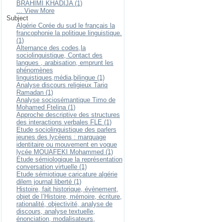
BRAHIMI KHADIJA (1)
... View More
Subject
Algérie Corée du sud le français la
francophonie la politique linguistique.
(1)
Alternance des codes,la
sociolinguistique, Contact des
langues , arabisation, emprunt les
phénomènes
linguistiques,média,bilingue (1)
Analyse discours religieux Tariq
Ramadan (1)
Analyse sociosémantique Timo de
Mohamed Ftelina (1)
Approche descriptive des structures
des interactions verbales FLE (1)
Etude sociolinguistique des parlers
jeunes des lycéens : marquage
identitaire ou mouvement en vogue
lycée MOUAFEKI Mohammed (1)
Etude sémiologique la représentation
conversation virtuelle (1)
Etude sémiotique caricature algérie
dilem journal liberté (1)
Histoire, fait historique, évènement,
objet de l’Histoire, mémoire, écriture,
rationalité, objectivité, analyse de
discours, analyse textuelle,
énonciation, modalisateurs,