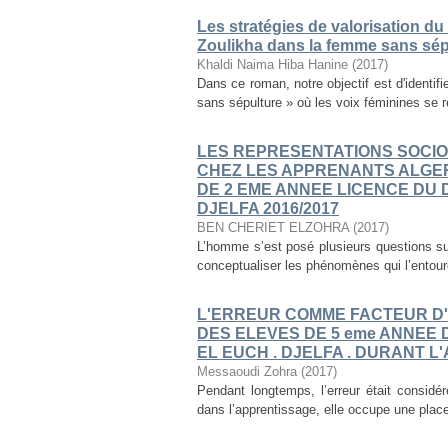
Les stratégies de valorisation du
Zoulikha dans la femme sans sép
Khaldi Naima Hiba Hanine
(
2017
)
Dans ce roman, notre objectif est d'identif
sans sépulture » où les voix féminines se re
LES REPRESENTATIONS SOCI
CHEZ LES APPRENANTS ALGER
DE 2 EME ANNEE LICENCE DU
DJELFA 2016/2017
BEN CHERIET ELZOHRA
(
2017
)
L’homme s’est posé plusieurs questions su
conceptualiser les phénomènes qui l’entoure
L'ERREUR COMME FACTEUR D'
DES ELEVES DE 5 eme ANNEE 
EL EUCH . DJELFA . DURANT L
Messaoudi Zohra
(
2017
)
Pendant longtemps, l’erreur était considér
dans l’apprentissage, elle occupe une plac