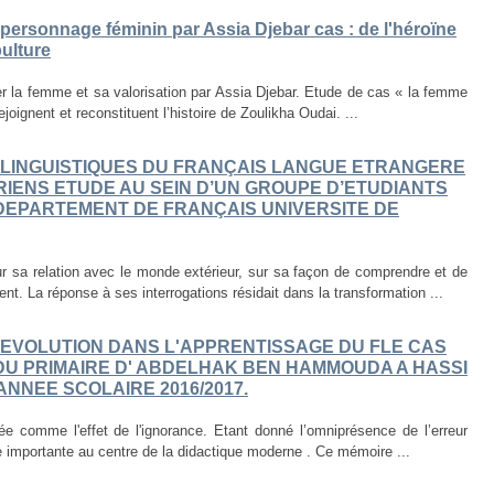
 personnage féminin par Assia Djebar cas : de l'héroïne
ulture
ier la femme et sa valorisation par Assia Djebar. Etude de cas « la femme
joignent et reconstituent l’histoire de Zoulikha Oudai. ...
OLINGUISTIQUES DU FRANÇAIS LANGUE ETRANGERE
IENS ETUDE AU SEIN D’UN GROUPE D’ETUDIANTS
 DEPARTEMENT DE FRANÇAIS UNIVERSITE DE
r sa relation avec le monde extérieur, sur sa façon de comprendre et de
nt. La réponse à ses interrogations résidait dans la transformation ...
EVOLUTION DANS L'APPRENTISSAGE DU FLE CAS
DU PRIMAIRE D' ABDELHAK BEN HAMMOUDA A HASSI
'ANNEE SCOLAIRE 2016/2017.
ée comme l'effet de l'ignorance. Etant donné l’omniprésence de l’erreur
e importante au centre de la didactique moderne . Ce mémoire ...