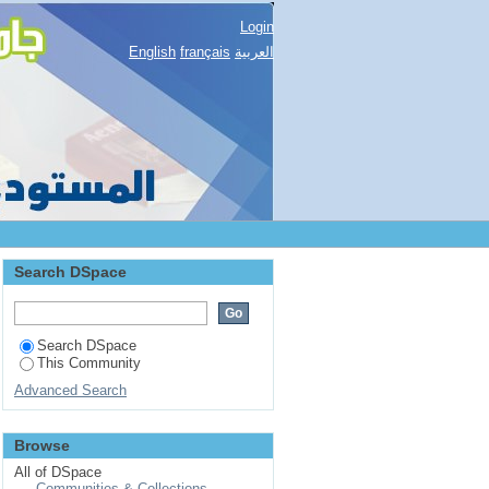
Login
English
français
العربية
Search DSpace
Search DSpace
This Community
Advanced Search
Browse
All of DSpace
Communities & Collections