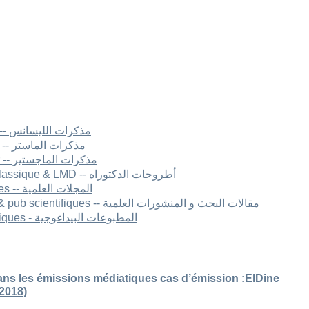
1.[FLLA] Mémoires de Licence -- مذكرات الليسانس
2.[FLLA] Mémoires de master II -- مذكرات الماستر
3.[FLLA] Mémoires de Magister -- مذكرات الماجستير
4.[FLLA] Thèses de Doctorat Classique & LMD -- أطروحات الدكتوراه
5.[FLLA] Les revues scientifiques -- المجلات العلمية
6.[FLLA] Articles de recherche & pub scientifiques -- مقالات البحث و المنشورات العلمية
7.[FLLA] Publications pédagogiques - المطبوعات البيداغوجية
ns les émissions médiatiques cas d’émission :ElDine
2018)