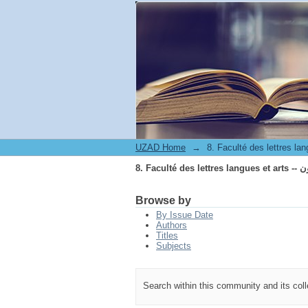
8. Fa
UZAD Home
→
8. Fa
Browse by
By Issue Date
Authors
Titles
Subjects
Search within this community and its col