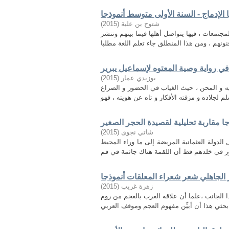
 الإدماج - السنة الأولى متوسط أنموذجا
)
2015
(
شتوح بن علیة
جتمعات ، فيها يتواصل أهلها فيما بينهم وتنشر
 رواية وصية المعتوه لإسماعيل يبرير
)
2015
(
بوزيدي عمار
ه و المحن ، حيث الغياب في الحضور و الصراع
ذجا مقاربة تحليلية لقصيدة الحجر الصغير
)
2015
(
شاتي نجوى
لدولة العثمانية المريضة إلى ما وراء المحيط
الجاهلي شعر شعراء المعلقات أنموذجا
)
2015
(
زهرة غريب
لجانب ،علما أن علاقة العرب بالعجم من روم