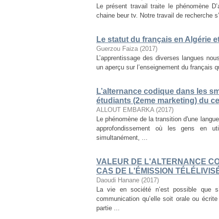
Le présent travail traite le phénomène D
chaine beur tv. Notre travail de recherche s’
Le statut du français en Algérie 
Guerzou Faiza
(
2017
)
L’apprentissage des diverses langues nous
un aperçu sur l’enseignement du français qui
L’alternance codique dans les s
étudiants (2eme marketing) du ce
ALLOUT EMBARKA
(
2017
)
Le phénomène de la transition d'une langu
approfondissement où les gens en uti
simultanément, ...
VALEUR DE L'ALTERNANCE CO
CAS DE L'ÉMISSION TÉLÉLIVIS
Daoudi Hanane
(
2017
)
La vie en société n’est possible que 
communication qu’elle soit orale ou écrit
partie ...