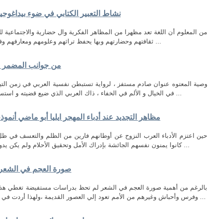
نشاط التعبیر الكتابي في ضوء بیداغوجیا
من المعلوم أن اللغة تعد مظهرا من المظاهر الفكرية وال حضارية والاجتماعية للم
ثقافتهم وحضارتهم وبها يحفظ تراثهم وعلومهم ومعارفهم وفنونهم ، ومن هذا المنطلق جاء تعلم اللغة مطلبا ...
من جوانب المضمر في
وصية المعتوه عنوان صادم مستفز ، لرواية تستبطن نفسية العربي في زمن التي
في الخيال و الألم في الخفاء ، ذاك العربي الذي ضيع قضيته و استسلم لجلاده و مزقته الأفكار و تاه عن هويته ، فهو ...
مظاهر التجديد عند أدباء المهجر ايليا أبو ماضي أنمو
حين اعتزم الأدباء العرب النزوح عن أوطانهم فارين من الظلم والتعسف في ظل ا
كانوا يمنون نفسهم الجائشة بإدراك الأمل وتحقيق الأحلام ولم يكن يدور في خلدهم قط أن اللقمة هناك جاثمة في فم ...
صورة العجم في الشعر 
بالرغم من أهمية صورة العجم في الشعر لم تحظ بدراسات مستفيضة تغطي هذا ا
وفرس وأحباش وغيرهم من الأمم تعود إلي العصور القديمة ،ولهذا أردت في بحثي هذا أن أبيِّن مفهوم العجم وموقف العربي ...