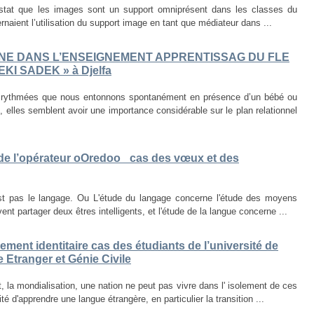
nstat que les images sont un support omniprésent dans les classes du
naient l’utilisation du support image en tant que médiateur dans ...
INE DANS L’ENSEIGNEMENT APPRENTISSAG DU FLE
EKI SADEK » à Djelfa
 rythmées que nous entonnons spontanément en présence d’un bébé ou
 elles semblent avoir une importance considérable sur le plan relationnel
de l’opérateur oOredoo _cas des vœux et des
 pas le langage. Ou L'étude du langage concerne l'étude des moyens
t partager deux êtres intelligents, et l'étude de la langue concerne ...
ment identitaire cas des étudiants de l’université de
e Etranger et Génie Civile
 la mondialisation, une nation ne peut pas vivre dans l' isolement de ces
 d'apprendre une langue étrangère, en particulier la transition ...