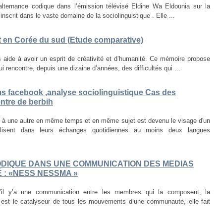
’alternance codique dans l’émission télévisé Eldine Wa Eldounia sur la
inscrit dans le vaste domaine de la sociolinguistique . Elle ...
et en Corée du sud (Etude comparative)
 aide à avoir un esprit de créativité et d’humanité. Ce mémoire propose
 rencontre, depuis une dizaine d’années, des difficultés qui ...
ms facebook ,analyse sociolinguistique Cas des
ntre de berbih
e à une autre en même temps et en même sujet est devenu le visage d'un
lisent dans leurs échanges quotidiennes au moins deux langues
DIQUE DANS UNE COMMUNICATION DES MEDIAS
É : «NESS NESSMA »
s’il y’a une communication entre les membres qui la composent, la
e est le catalyseur de tous les mouvements d’une communauté, elle fait