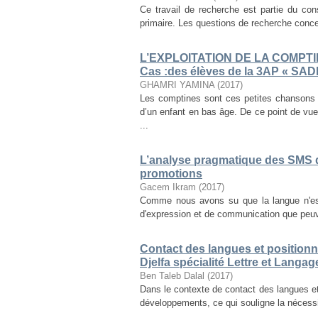
Ce travail de recherche est partie du co
primaire. Les questions de recherche concer
L’EXPLOITATION DE LA COMPT
Cas :des élèves de la 3AP « SAD
GHAMRI YAMINA
(
2017
)
Les comptines sont ces petites chansons
d’un enfant en bas âge. De ce point de vue,
...
L’analyse pragmatique des SMS 
promotions
Gacem Ikram
(
2017
)
Comme nous avons su que la langue n'est
d'expression et de communication que peuven
Contact des langues et positionne
Djelfa spécialité Lettre et Langag
Ben Taleb Dalal
(
2017
)
Dans le contexte de contact des langues et,
développements, ce qui souligne la nécessité