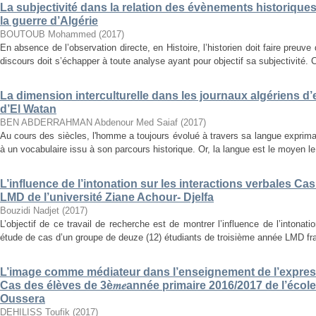
La subjectivité dans la relation des évènements historiques
la guerre d’Algérie
BOUTOUB Mohammed
(
2017
)
En absence de l’observation directe, en Histoire, l’historien doit faire preuve d
discours doit s’échapper à toute analyse ayant pour objectif sa subjectivité. C
La dimension interculturelle dans les journaux algériens d
d’El Watan
BEN ABDERRAHMAN Abdenour Med Saiaf
(
2017
)
Au cours des siècles, l'homme a toujours évolué à travers sa langue expriman
à un vocabulaire issu à son parcours historique. Or, la langue est le moyen le 
L’influence de l’intonation sur les interactions verbales C
LMD de l’université Ziane Achour- Djelfa
Bouzidi Nadjet
(
2017
)
L’objectif de ce travail de recherche est de montrer l’influence de l’intonat
étude de cas d’un groupe de deuze (12) étudiants de troisième année LMD fra
L’image comme médiateur dans l’enseignement de l’expres
Cas des élèves de 3è𝑚𝑒année primaire 2016/2017 de l’é
Oussera
DEHILISS Toufik
(
2017
)