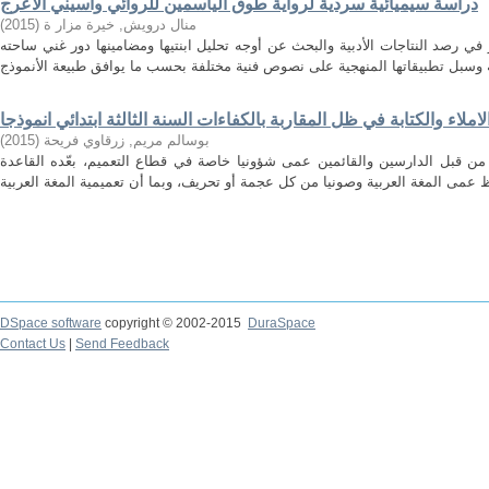
دراسة سيميائية سردية لرواية طوق الياسمين للروائي واسيني الأعرج
)
2015
(
منال درويش, خيرة مزار ة
ي رصد النتاجات الأدبية والبحث عن أوجه تحليل ابنتيها ومضامينها دور غني ساحته
ملاء والكتابة في ظل المقاربة بالكفاءات السنة الثالثة ابتدائي انموذجا
)
2015
(
بوسالم مريم, زرقاوي فريحة
، من قبل الدارسين والقائمين عمى شؤونيا خاصة في قطاع التعميم، بعّده القاعدة
DSpace software
copyright © 2002-2015
DuraSpace
Contact Us
|
Send Feedback