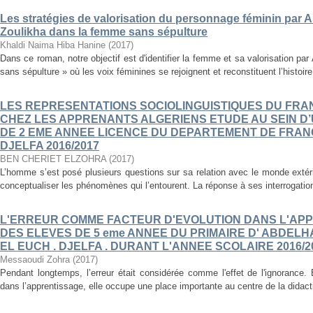
Les stratégies de valorisation du personnage féminin par As
Zoulikha dans la femme sans sépulture
Khaldi Naima Hiba Hanine
(
2017
)
Dans ce roman, notre objectif est d'identifier la femme et sa valorisation p
sans sépulture » où les voix féminines se rejoignent et reconstituent l’histoire
LES REPRESENTATIONS SOCIOLINGUISTIQUES DU FR
CHEZ LES APPRENANTS ALGERIENS ETUDE AU SEIN D
DE 2 EME ANNEE LICENCE DU DEPARTEMENT DE FRANÇ
DJELFA 2016/2017
BEN CHERIET ELZOHRA
(
2017
)
L’homme s’est posé plusieurs questions sur sa relation avec le monde extér
conceptualiser les phénomènes qui l’entourent. La réponse à ses interrogations
L'ERREUR COMME FACTEUR D'EVOLUTION DANS L'APP
DES ELEVES DE 5 eme ANNEE DU PRIMAIRE D' ABDEL
EL EUCH . DJELFA . DURANT L'ANNEE SCOLAIRE 2016/2
Messaoudi Zohra
(
2017
)
Pendant longtemps, l’erreur était considérée comme l'effet de l'ignorance.
dans l’apprentissage, elle occupe une place importante au centre de la didac