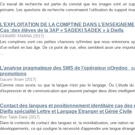
Ce travail de recherche est partie du constat que les images sont un su
primaire. Les questions de recherche concernaient l’utilisation du support im
L’EXPLOITATION DE LA COMPTINE DANS L’ENSEIGNEM
Cas :des élèves de la 3AP « SADEKI SADEK » à Djelfa
GHAMRI YAMINA
(
2017
)
Les comptines sont ces petites chansons rythmées que nous entonnons s
d’un enfant en bas âge. De ce point de vue, elles semblent avoir une importa
...
L’analyse pragmatique des SMS de l’opérateur oOredoo _c
promotions
Gacem Ikram
(
2017
)
Comme nous avons su que la langue n'est pas le langage. Ou L'étude du
d'expression et de communication que peuvent partager deux êtres intelligents
Contact des langues et positionnement identitaire cas des é
Djelfa spécialité Lettre et Langage Etranger et Génie Civile
Ben Taleb Dalal
(
2017
)
Dans le contexte de contact des langues et, la mondialisation, une nation ne
développements, ce qui souligne la nécessité d'apprendre une langue étrangère, 