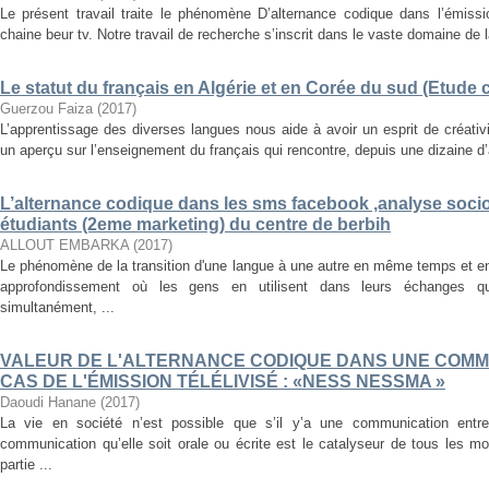
Le présent travail traite le phénomène D’alternance codique dans l’émissi
chaine beur tv. Notre travail de recherche s’inscrit dans le vaste domaine de la
Le statut du français en Algérie et en Corée du sud (Etude
Guerzou Faiza
(
2017
)
L’apprentissage des diverses langues nous aide à avoir un esprit de créati
un aperçu sur l’enseignement du français qui rencontre, depuis une dizaine d’a
L’alternance codique dans les sms facebook ,analyse soci
étudiants (2eme marketing) du centre de berbih
ALLOUT EMBARKA
(
2017
)
Le phénomène de la transition d'une langue à une autre en même temps et e
approfondissement où les gens en utilisent dans leurs échanges q
simultanément, ...
VALEUR DE L'ALTERNANCE CODIQUE DANS UNE COMM
CAS DE L'ÉMISSION TÉLÉLIVISÉ : «NESS NESSMA »
Daoudi Hanane
(
2017
)
La vie en société n’est possible que s’il y’a une communication ent
communication qu’elle soit orale ou écrite est le catalyseur de tous les 
partie ...