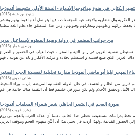
عبیر الكتابي في ضوء بیداغوجیا الإدماج - السنة الأولى متوسط أنموذجا
)
2015
(
شتوح بن علیة
 الفكرية وال حضارية والاجتماعية للمجتمعات ، فيها يتواصل أهلها فيما بينهم وتنشر
من جوانب المضمر في رواية وصية المعتوه لإسماعيل يبرير
)
2015
(
بوزيدي عمار
 تستبطن نفسية العربي في زمن التيه و المحن ، حيث الغياب في الحضور و الصراع
باء المهجر ايليا أبو ماضي أنموذجا مقاربة تحليلية لقصيدة الحجر الصغير
)
2015
(
شاتي نجوى
هم فارين من الظلم والتعسف في ظل الدولة العثمانية المريضة إلى ما وراء المحيط
صورة العجم في الشعر الجاهلي شعر شعراء المعلقات أنموذجا
)
2015
(
زهرة غريب
م تحظ بدراسات مستفيضة تغطي هذا الجانب ،علما أن علاقة العرب بالعجم من روم