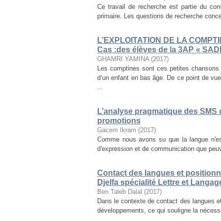
Ce travail de recherche est partie du co
primaire. Les questions de recherche concer
L’EXPLOITATION DE LA COMPT
Cas :des élèves de la 3AP « SAD
GHAMRI YAMINA
(
2017
)
Les comptines sont ces petites chansons
d’un enfant en bas âge. De ce point de vue,
...
L’analyse pragmatique des SMS 
promotions
Gacem Ikram
(
2017
)
Comme nous avons su que la langue n'est
d'expression et de communication que peuven
Contact des langues et positionne
Djelfa spécialité Lettre et Langag
Ben Taleb Dalal
(
2017
)
Dans le contexte de contact des langues et,
développements, ce qui souligne la nécessité