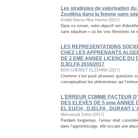
Les stratégies de valorisation du
Zoulikha dans la femme sans sép
Khaldi Naima Hiba Hanine
(
2017
)
Dans ce roman, notre objectif est d'identif
sans sépulture » où les voix féminines se re
LES REPRESENTATIONS SOCI
CHEZ LES APPRENANTS ALGER
DE 2 EME ANNEE LICENCE DU
DJELFA 2016/2017
BEN CHERIET ELZOHRA
(
2017
)
L’homme s’est posé plusieurs questions su
conceptualiser les phénomènes qui l’entoure
L'ERREUR COMME FACTEUR D'
DES ELEVES DE 5 eme ANNEE 
EL EUCH . DJELFA . DURANT L
Messaoudi Zohra
(
2017
)
Pendant longtemps, l’erreur était considér
dans l’apprentissage, elle occupe une plac