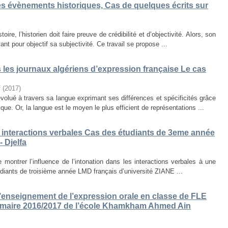
des évènements historiques, Cas de quelques écrits sur
ire, l’historien doit faire preuve de crédibilité et d’objectivité. Alors, son
nt pour objectif sa subjectivité. Ce travail se propose ...
s les journaux algériens d’expression française Le cas
f
(
2017
)
volué à travers sa langue exprimant ses différences et spécificités grâce
que. Or, la langue est le moyen le plus efficient de représentations ...
es interactions verbales Cas des étudiants de 3eme année
 Djelfa
e montrer l’influence de l’intonation dans les interactions verbales à une
diants de troisième année LMD français d’université ZIANE ...
enseignement de l’expression orale en classe de FLE
rimaire 2016/2017 de l’école Khamkham Ahmed Ain