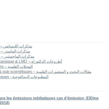
1.[FLLA] Mémoires de Licence -- مذكرات الليسانس
2.[FLLA] Mémoires de master II -- مذكرات الماستر
3.[FLLA] Mémoires de Magister -- مذكرات الماجستير
4.[FLLA] Thèses de Doctorat Classique & LMD -- أطروحات الدكتوراه
5.[FLLA] Les revues scientifiques -- المجلات العلمية
6.[FLLA] Articles de recherche & pub scientifiques -- مقالات البحث و المنشورات العلمية
7.[FLLA] Publications pédagogiques - المطبوعات البيداغوجية
ns les émissions médiatiques cas d’émission :ElDine
2018)