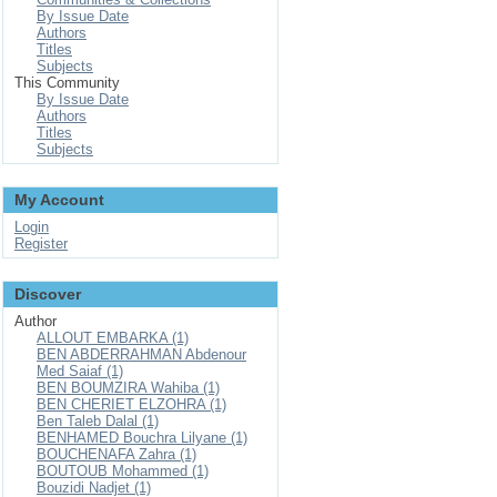
By Issue Date
Authors
Titles
Subjects
This Community
By Issue Date
Authors
Titles
Subjects
My Account
Login
Register
Discover
Author
ALLOUT EMBARKA (1)
BEN ABDERRAHMAN Abdenour
Med Saiaf (1)
BEN BOUMZIRA Wahiba (1)
BEN CHERIET ELZOHRA (1)
Ben Taleb Dalal (1)
BENHAMED Bouchra Lilyane (1)
BOUCHENAFA Zahra (1)
BOUTOUB Mohammed (1)
Bouzidi Nadjet (1)