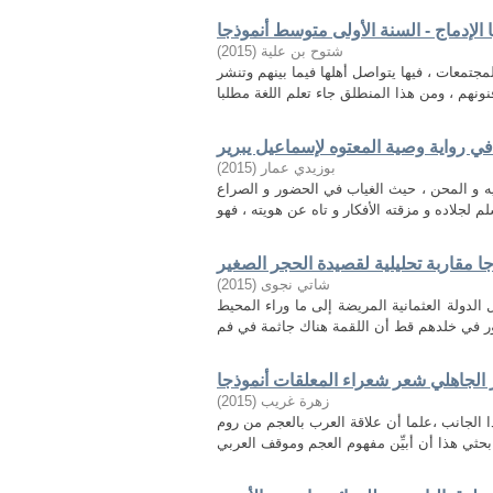
 الإدماج - السنة الأولى متوسط أنموذجا
)
2015
(
شتوح بن علیة
جتمعات ، فيها يتواصل أهلها فيما بينهم وتنشر
 رواية وصية المعتوه لإسماعيل يبرير
)
2015
(
بوزيدي عمار
ه و المحن ، حيث الغياب في الحضور و الصراع
ذجا مقاربة تحليلية لقصيدة الحجر الصغير
)
2015
(
شاتي نجوى
لدولة العثمانية المريضة إلى ما وراء المحيط
الجاهلي شعر شعراء المعلقات أنموذجا
)
2015
(
زهرة غريب
لجانب ،علما أن علاقة العرب بالعجم من روم