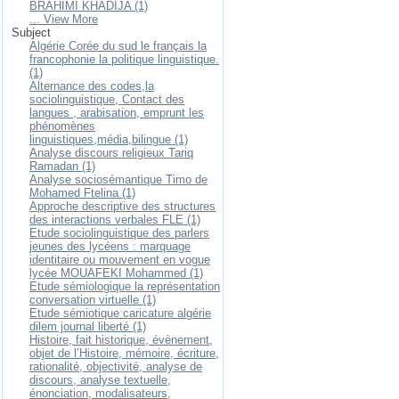
BRAHIMI KHADIJA (1)
... View More
Subject
Algérie Corée du sud le français la
francophonie la politique linguistique.
(1)
Alternance des codes,la
sociolinguistique, Contact des
langues , arabisation, emprunt les
phénomènes
linguistiques,média,bilingue (1)
Analyse discours religieux Tariq
Ramadan (1)
Analyse sociosémantique Timo de
Mohamed Ftelina (1)
Approche descriptive des structures
des interactions verbales FLE (1)
Etude sociolinguistique des parlers
jeunes des lycéens : marquage
identitaire ou mouvement en vogue
lycée MOUAFEKI Mohammed (1)
Etude sémiologique la représentation
conversation virtuelle (1)
Etude sémiotique caricature algérie
dilem journal liberté (1)
Histoire, fait historique, évènement,
objet de l’Histoire, mémoire, écriture,
rationalité, objectivité, analyse de
discours, analyse textuelle,
énonciation, modalisateurs,