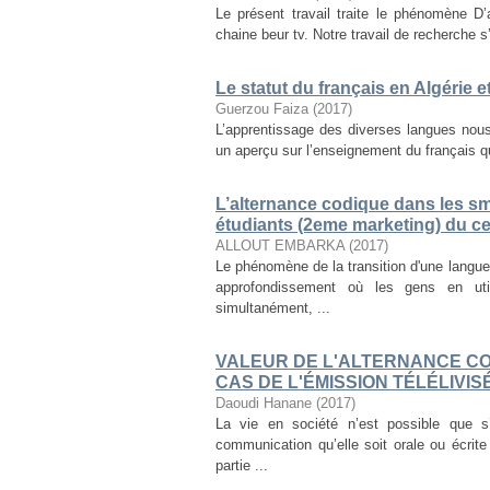
Le présent travail traite le phénomène D
chaine beur tv. Notre travail de recherche s’
Le statut du français en Algérie 
Guerzou Faiza
(
2017
)
L’apprentissage des diverses langues nous
un aperçu sur l’enseignement du français qui
L’alternance codique dans les s
étudiants (2eme marketing) du ce
ALLOUT EMBARKA
(
2017
)
Le phénomène de la transition d'une langu
approfondissement où les gens en uti
simultanément, ...
VALEUR DE L'ALTERNANCE CO
CAS DE L'ÉMISSION TÉLÉLIVIS
Daoudi Hanane
(
2017
)
La vie en société n’est possible que 
communication qu’elle soit orale ou écrit
partie ...