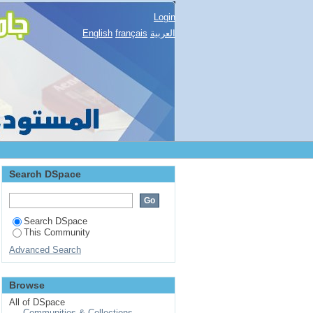
Login
English
français
العربية
Search DSpace
Search DSpace
This Community
Advanced Search
Browse
All of DSpace
Communities & Collections