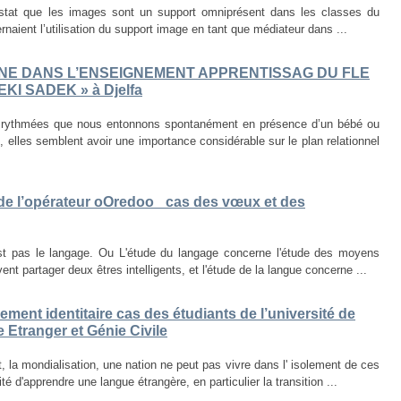
nstat que les images sont un support omniprésent dans les classes du
naient l’utilisation du support image en tant que médiateur dans ...
INE DANS L’ENSEIGNEMENT APPRENTISSAG DU FLE
EKI SADEK » à Djelfa
 rythmées que nous entonnons spontanément en présence d’un bébé ou
 elles semblent avoir une importance considérable sur le plan relationnel
de l’opérateur oOredoo _cas des vœux et des
 pas le langage. Ou L'étude du langage concerne l'étude des moyens
t partager deux êtres intelligents, et l'étude de la langue concerne ...
ment identitaire cas des étudiants de l’université de
e Etranger et Génie Civile
 la mondialisation, une nation ne peut pas vivre dans l' isolement de ces
 d'apprendre une langue étrangère, en particulier la transition ...