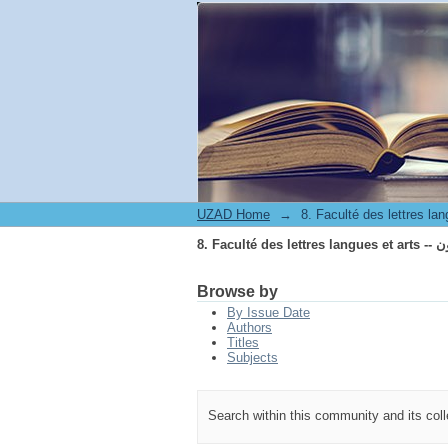
8. Fa
UZAD Home
→
8. Fa
Browse by
By Issue Date
Authors
Titles
Subjects
Search within this community and its col