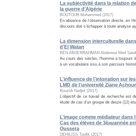
La subjectivité dans la relation 
la guerre d’Algérie
BOUTOUB Mohammed
(
2017
)
En absence de l’observation directe, en Histo
discours doit s’échapper à toute analyse aya
La dimension interculturelle dan
d’El Watan
BEN ABDERRAHMAN Abdenour Med Saia
Au cours des siècles, l'homme a toujours é
à un vocabulaire issu à son parcours histori
L’influence de l’intonation sur l
LMD de l’université Ziane Achour-
Bouzidi Nadjet
(
2017
)
L’objectif de ce travail de recherche est d
étude de cas d’un groupe de deuze (12) étu
L’image comme médiateur dans l’
Cas des élèves de 3è𝑚𝑒année p
Oussera
DEHILISS Toufik
(
2017
)