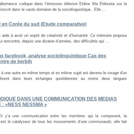
’alternance codique dans l’émission télévisé Eldine Wa Eldounia sur la
inscrit dans le vaste domaine de la sociolinguistique . Elle ...
et en Corée du sud (Etude comparative)
 aide à avoir un esprit de créativité et d’humanité. Ce mémoire propose
 rencontre, depuis une dizaine d’années, des difficultés qui ...
ms facebook ,analyse sociolinguistique Cas des
ntre de berbih
e à une autre en même temps et en même sujet est devenu le visage d'un
lisent dans leurs échanges quotidiennes au moins deux langues
DIQUE DANS UNE COMMUNICATION DES MEDIAS
É : «NESS NESSMA »
s’il y’a une communication entre les membres qui la composent, la
e est le catalyseur de tous les mouvements d’une communauté, elle fait