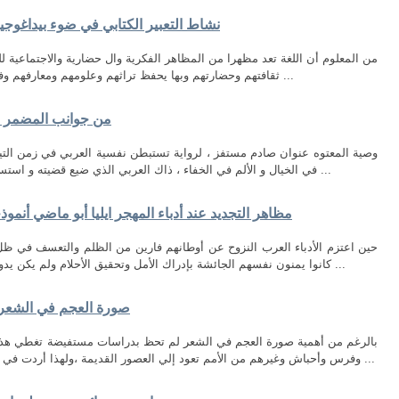
نشاط التعبیر الكتابي في ضوء بیداغوجیا
من المعلوم أن اللغة تعد مظهرا من المظاهر الفكرية وال حضارية والاجتماعية للم
ثقافتهم وحضارتهم وبها يحفظ تراثهم وعلومهم ومعارفهم وفنونهم ، ومن هذا المنطلق جاء تعلم اللغة مطلبا ...
من جوانب المضمر في
وصية المعتوه عنوان صادم مستفز ، لرواية تستبطن نفسية العربي في زمن التي
في الخيال و الألم في الخفاء ، ذاك العربي الذي ضيع قضيته و استسلم لجلاده و مزقته الأفكار و تاه عن هويته ، فهو ...
مظاهر التجديد عند أدباء المهجر ايليا أبو ماضي أنمو
حين اعتزم الأدباء العرب النزوح عن أوطانهم فارين من الظلم والتعسف في ظل ا
كانوا يمنون نفسهم الجائشة بإدراك الأمل وتحقيق الأحلام ولم يكن يدور في خلدهم قط أن اللقمة هناك جاثمة في فم ...
صورة العجم في الشعر 
بالرغم من أهمية صورة العجم في الشعر لم تحظ بدراسات مستفيضة تغطي هذا ا
وفرس وأحباش وغيرهم من الأمم تعود إلي العصور القديمة ،ولهذا أردت في بحثي هذا أن أبيِّن مفهوم العجم وموقف العربي ...