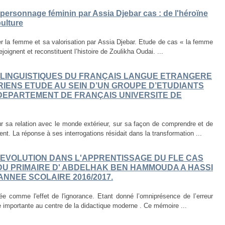
 personnage féminin par Assia Djebar cas : de l'héroïne
ulture
ier la femme et sa valorisation par Assia Djebar. Etude de cas « la femme
joignent et reconstituent l’histoire de Zoulikha Oudai. ...
OLINGUISTIQUES DU FRANÇAIS LANGUE ETRANGERE
IENS ETUDE AU SEIN D’UN GROUPE D’ETUDIANTS
 DEPARTEMENT DE FRANÇAIS UNIVERSITE DE
r sa relation avec le monde extérieur, sur sa façon de comprendre et de
nt. La réponse à ses interrogations résidait dans la transformation ...
EVOLUTION DANS L'APPRENTISSAGE DU FLE CAS
DU PRIMAIRE D' ABDELHAK BEN HAMMOUDA A HASSI
'ANNEE SCOLAIRE 2016/2017.
ée comme l'effet de l'ignorance. Etant donné l’omniprésence de l’erreur
e importante au centre de la didactique moderne . Ce mémoire ...