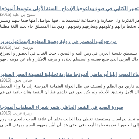
عبیر الكتابي في ضوء بیداغوجیا الإدماج - السنة الأولى متوسط أنموذجا
)
2015
(
شتوح بن علیة
 الفكرية وال حضارية والاجتماعية للمجتمعات ، فيها يتواصل أهلها فيما بينهم وتنشر
من جوانب المضمر في رواية وصية المعتوه لإسماعيل يبرير
)
2015
(
بوزيدي عمار
 تستبطن نفسية العربي في زمن التيه و المحن ، حيث الغياب في الحضور و الصراع
باء المهجر ايليا أبو ماضي أنموذجا مقاربة تحليلية لقصيدة الحجر الصغير
)
2015
(
شاتي نجوى
هم فارين من الظلم والتعسف في ظل الدولة العثمانية المريضة إلى ما وراء المحيط
صورة العجم في الشعر الجاهلي شعر شعراء المعلقات أنموذجا
)
2015
(
زهرة غريب
م تحظ بدراسات مستفيضة تغطي هذا الجانب ،علما أن علاقة العرب بالعجم من روم