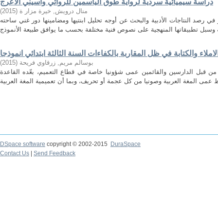
دراسة سيميائية سردية لرواية طوق الياسمين للروائي واسيني الأعرج
)
2015
(
منال درويش, خيرة مزار ة
ي رصد النتاجات الأدبية والبحث عن أوجه تحليل ابنتيها ومضامينها دور غني ساحته
ملاء والكتابة في ظل المقاربة بالكفاءات السنة الثالثة ابتدائي انموذجا
)
2015
(
بوسالم مريم, زرقاوي فريحة
، من قبل الدارسين والقائمين عمى شؤونيا خاصة في قطاع التعميم، بعّده القاعدة
DSpace software
copyright © 2002-2015
DuraSpace
Contact Us
|
Send Feedback