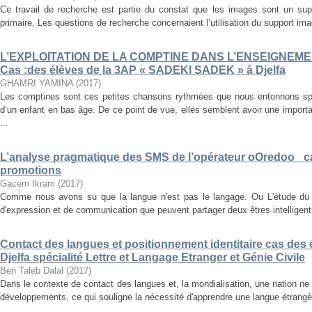
Ce travail de recherche est partie du constat que les images sont un su
primaire. Les questions de recherche concernaient l’utilisation du support im
L’EXPLOITATION DE LA COMPTINE DANS L’ENSEIGNEM
Cas :des élèves de la 3AP « SADEKI SADEK » à Djelfa
GHAMRI YAMINA
(
2017
)
Les comptines sont ces petites chansons rythmées que nous entonnons s
d’un enfant en bas âge. De ce point de vue, elles semblent avoir une importa
...
L’analyse pragmatique des SMS de l’opérateur oOredoo _c
promotions
Gacem Ikram
(
2017
)
Comme nous avons su que la langue n'est pas le langage. Ou L'étude du
d'expression et de communication que peuvent partager deux êtres intelligents
Contact des langues et positionnement identitaire cas des é
Djelfa spécialité Lettre et Langage Etranger et Génie Civile
Ben Taleb Dalal
(
2017
)
Dans le contexte de contact des langues et, la mondialisation, une nation ne
développements, ce qui souligne la nécessité d'apprendre une langue étrangère, 