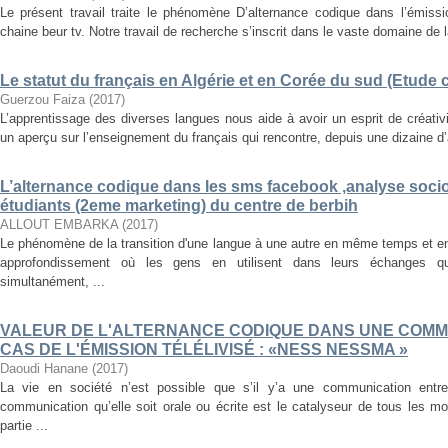
Le présent travail traite le phénomène D’alternance codique dans l’émissi
chaine beur tv. Notre travail de recherche s’inscrit dans le vaste domaine de la
Le statut du français en Algérie et en Corée du sud (Etude
Guerzou Faiza
(
2017
)
L’apprentissage des diverses langues nous aide à avoir un esprit de créati
un aperçu sur l’enseignement du français qui rencontre, depuis une dizaine d’a
L’alternance codique dans les sms facebook ,analyse soci
étudiants (2eme marketing) du centre de berbih
ALLOUT EMBARKA
(
2017
)
Le phénomène de la transition d'une langue à une autre en même temps et e
approfondissement où les gens en utilisent dans leurs échanges q
simultanément, ...
VALEUR DE L'ALTERNANCE CODIQUE DANS UNE COMM
CAS DE L'ÉMISSION TÉLÉLIVISÉ : «NESS NESSMA »
Daoudi Hanane
(
2017
)
La vie en société n’est possible que s’il y’a une communication ent
communication qu’elle soit orale ou écrite est le catalyseur de tous les 
partie ...