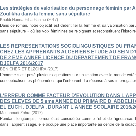
Les stratégies de valorisation du personnage féminin par As
Zoulikha dans la femme sans sépulture
Khaldi Naima Hiba Hanine
(
2017
)
Dans ce roman, notre objectif est d'identifier la femme et sa valorisation p
sans sépulture » où les voix féminines se rejoignent et reconstituent l’histoire
LES REPRESENTATIONS SOCIOLINGUISTIQUES DU FR
CHEZ LES APPRENANTS ALGERIENS ETUDE AU SEIN D
DE 2 EME ANNEE LICENCE DU DEPARTEMENT DE FRANÇ
DJELFA 2016/2017
BEN CHERIET ELZOHRA
(
2017
)
L’homme s’est posé plusieurs questions sur sa relation avec le monde extér
conceptualiser les phénomènes qui l’entourent. La réponse à ses interrogations
L'ERREUR COMME FACTEUR D'EVOLUTION DANS L'APP
DES ELEVES DE 5 eme ANNEE DU PRIMAIRE D' ABDEL
EL EUCH . DJELFA . DURANT L'ANNEE SCOLAIRE 2016/2
Messaoudi Zohra
(
2017
)
Pendant longtemps, l’erreur était considérée comme l'effet de l'ignorance.
dans l’apprentissage, elle occupe une place importante au centre de la didac