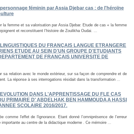
 personnage féminin par Assia Djebar cas : de l'héroïne
ulture
ier la femme et sa valorisation par Assia Djebar. Etude de cas « la femme
joignent et reconstituent l’histoire de Zoulikha Oudai. ...
OLINGUISTIQUES DU FRANÇAIS LANGUE ETRANGERE
IENS ETUDE AU SEIN D’UN GROUPE D’ETUDIANTS
 DEPARTEMENT DE FRANÇAIS UNIVERSITE DE
r sa relation avec le monde extérieur, sur sa façon de comprendre et de
nt. La réponse à ses interrogations résidait dans la transformation ...
EVOLUTION DANS L'APPRENTISSAGE DU FLE CAS
DU PRIMAIRE D' ABDELHAK BEN HAMMOUDA A HASSI
'ANNEE SCOLAIRE 2016/2017.
ée comme l'effet de l'ignorance. Etant donné l’omniprésence de l’erreur
e importante au centre de la didactique moderne . Ce mémoire ...