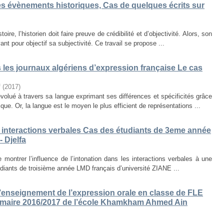
des évènements historiques, Cas de quelques écrits sur
ire, l’historien doit faire preuve de crédibilité et d’objectivité. Alors, son
nt pour objectif sa subjectivité. Ce travail se propose ...
s les journaux algériens d’expression française Le cas
f
(
2017
)
volué à travers sa langue exprimant ses différences et spécificités grâce
que. Or, la langue est le moyen le plus efficient de représentations ...
es interactions verbales Cas des étudiants de 3eme année
 Djelfa
e montrer l’influence de l’intonation dans les interactions verbales à une
diants de troisième année LMD français d’université ZIANE ...
enseignement de l’expression orale en classe de FLE
rimaire 2016/2017 de l’école Khamkham Ahmed Ain