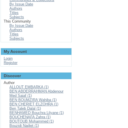
By Issue Date
Authors
Titles
Subjects
This Community
By Issue Date
Authors
Titles
Subjects
My Account
Login
Register
Discover
Author
ALLOUT EMBARKA (1)
BEN ABDERRAHMAN Abdenour
Med Saiaf (1)
BEN BOUMZIRA Wahiba (1)
BEN CHERIET ELZOHRA (1)
Ben Taleb Dalal (1)
BENHAMED Bouchra Lilyane (1)
BOUCHENAFA Zahra (1)
BOUTOUB Mohammed (1)
Bouzidi Nadjet (1)