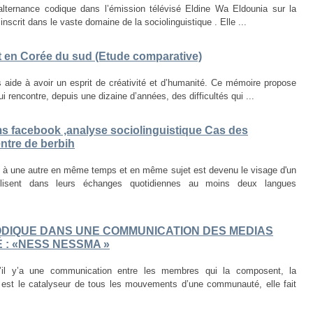
’alternance codique dans l’émission télévisé Eldine Wa Eldounia sur la
inscrit dans le vaste domaine de la sociolinguistique . Elle ...
et en Corée du sud (Etude comparative)
 aide à avoir un esprit de créativité et d’humanité. Ce mémoire propose
 rencontre, depuis une dizaine d’années, des difficultés qui ...
ms facebook ,analyse sociolinguistique Cas des
ntre de berbih
e à une autre en même temps et en même sujet est devenu le visage d'un
lisent dans leurs échanges quotidiennes au moins deux langues
DIQUE DANS UNE COMMUNICATION DES MEDIAS
É : «NESS NESSMA »
s’il y’a une communication entre les membres qui la composent, la
e est le catalyseur de tous les mouvements d’une communauté, elle fait