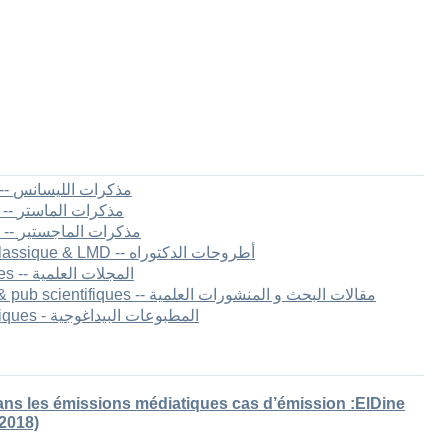
1.[FLLA] Mémoires de Licence -- مذكرات الليسانس
2.[FLLA] Mémoires de master II -- مذكرات الماستر
3.[FLLA] Mémoires de Magister -- مذكرات الماجستير
4.[FLLA] Thèses de Doctorat Classique & LMD -- أطروحات الدكتوراه
5.[FLLA] Les revues scientifiques -- المجلات العلمية
6.[FLLA] Articles de recherche & pub scientifiques -- مقالات البحث و المنشورات العلمية
7.[FLLA] Publications pédagogiques - المطبوعات البيداغوجية
ns les émissions médiatiques cas d’émission :ElDine
2018)