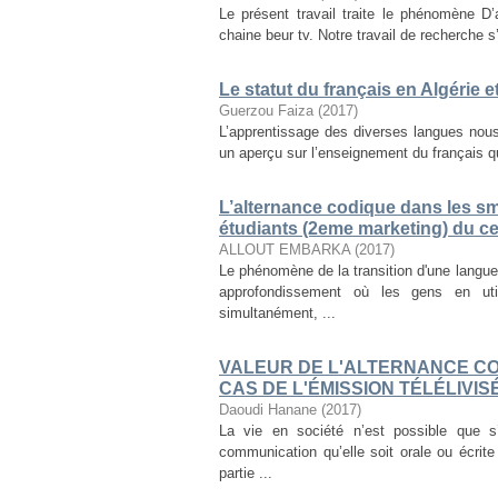
Le présent travail traite le phénomène D
chaine beur tv. Notre travail de recherche s’
Le statut du français en Algérie 
Guerzou Faiza
(
2017
)
L’apprentissage des diverses langues nous
un aperçu sur l’enseignement du français qui
L’alternance codique dans les s
étudiants (2eme marketing) du ce
ALLOUT EMBARKA
(
2017
)
Le phénomène de la transition d'une langu
approfondissement où les gens en uti
simultanément, ...
VALEUR DE L'ALTERNANCE CO
CAS DE L'ÉMISSION TÉLÉLIVIS
Daoudi Hanane
(
2017
)
La vie en société n’est possible que 
communication qu’elle soit orale ou écrit
partie ...