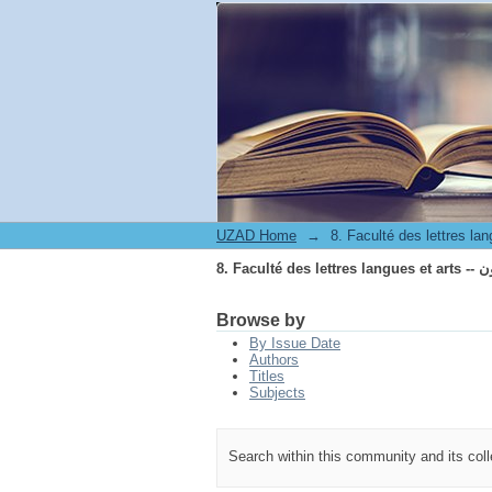
8. Fa
UZAD Home
→
8. Fa
Browse by
By Issue Date
Authors
Titles
Subjects
Search within this community and its col