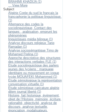
BRAHIMI KHADIJA (1)
... View More
Subject
Algérie Corée du sud le français la
francophonie la politique linguistique.
(1)
Alternance des codes,la
sociolinguistique, Contact des
langues , arabisation, emprunt les
phénomènes
linguistiques,média,bilingue (1)
Analyse discours religieux Tariq
Ramadan (1)
Analyse sociosémantique Timo de
Mohamed Ftelina (1)
Approche descriptive des structures
des interactions verbales FLE (1)
Etude sociolinguistique des parlers
jeunes des lycéens : marquage
identitaire ou mouvement en vogue
lycée MOUAFEKI Mohammed (1)
Etude sémiologique la représentation
conversation virtuelle (1)
Etude sémiotique caricature algérie
dilem journal liberté (1)
Histoire, fait historique, évènement,
objet de l’Histoire, mémoire, écriture,
rationalité, objectivité, analyse de
discours, analyse textuelle,
énonciation, modalisateurs,