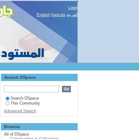
Login
English
français
العربية
Search DSpace
Search DSpace
This Community
Advanced Search
Browse
All of DSpace
Communities & Collections