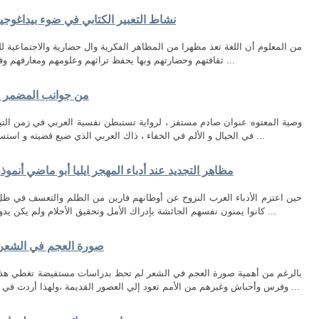
نشاط التعبیر الكتابي في ضوء بیداغوجیا
من المعلوم أن اللغة تعد مظهرا من المظاهر الفكرية وال حضارية والاجتماعية للم
ثقافتهم وحضارتهم وبها يحفظ تراثهم وعلومهم ومعارفهم وفنونهم ، ومن هذا المنطلق جاء تعلم اللغة مطلبا ...
من جوانب المضمر في
وصية المعتوه عنوان صادم مستفز ، لرواية تستبطن نفسية العربي في زمن التي
في الخيال و الألم في الخفاء ، ذاك العربي الذي ضيع قضيته و استسلم لجلاده و مزقته الأفكار و تاه عن هويته ، فهو ...
مظاهر التجديد عند أدباء المهجر ايليا أبو ماضي أنمو
حين اعتزم الأدباء العرب النزوح عن أوطانهم فارين من الظلم والتعسف في ظل ا
كانوا يمنون نفسهم الجائشة بإدراك الأمل وتحقيق الأحلام ولم يكن يدور في خلدهم قط أن اللقمة هناك جاثمة في فم ...
صورة العجم في الشعر 
بالرغم من أهمية صورة العجم في الشعر لم تحظ بدراسات مستفيضة تغطي هذا ا
وفرس وأحباش وغيرهم من الأمم تعود إلي العصور القديمة ،ولهذا أردت في بحثي هذا أن أبيِّن مفهوم العجم وموقف العربي ...