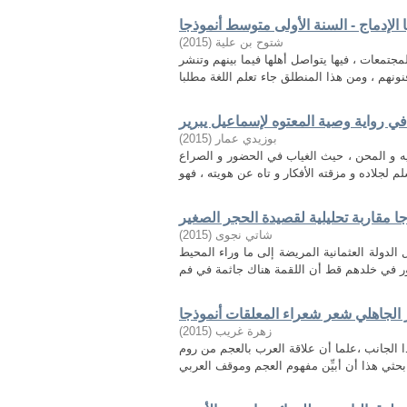
 الإدماج - السنة الأولى متوسط أنموذجا
)
2015
(
شتوح بن علیة
جتمعات ، فيها يتواصل أهلها فيما بينهم وتنشر
 رواية وصية المعتوه لإسماعيل يبرير
)
2015
(
بوزيدي عمار
ه و المحن ، حيث الغياب في الحضور و الصراع
ذجا مقاربة تحليلية لقصيدة الحجر الصغير
)
2015
(
شاتي نجوى
لدولة العثمانية المريضة إلى ما وراء المحيط
الجاهلي شعر شعراء المعلقات أنموذجا
)
2015
(
زهرة غريب
لجانب ،علما أن علاقة العرب بالعجم من روم