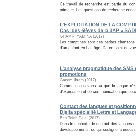
Ce travail de recherche est partie du co
primaire. Les questions de recherche concer
L’EXPLOITATION DE LA COMPT
Cas :des élèves de la 3AP « SAD
GHAMRI YAMINA
(
2017
)
Les comptines sont ces petites chansons
d’un enfant en bas âge. De ce point de vue,
...
L’analyse pragmatique des SMS 
promotions
Gacem Ikram
(
2017
)
Comme nous avons su que la langue n'est
d'expression et de communication que peuven
Contact des langues et positionne
Djelfa spécialité Lettre et Langag
Ben Taleb Dalal
(
2017
)
Dans le contexte de contact des langues et,
développements, ce qui souligne la nécessité