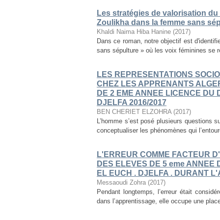
Les stratégies de valorisation du
Zoulikha dans la femme sans sép
Khaldi Naima Hiba Hanine
(
2017
)
Dans ce roman, notre objectif est d'identif
sans sépulture » où les voix féminines se re
LES REPRESENTATIONS SOCI
CHEZ LES APPRENANTS ALGER
DE 2 EME ANNEE LICENCE DU
DJELFA 2016/2017
BEN CHERIET ELZOHRA
(
2017
)
L’homme s’est posé plusieurs questions su
conceptualiser les phénomènes qui l’entoure
L'ERREUR COMME FACTEUR D'
DES ELEVES DE 5 eme ANNEE 
EL EUCH . DJELFA . DURANT L
Messaoudi Zohra
(
2017
)
Pendant longtemps, l’erreur était considér
dans l’apprentissage, elle occupe une plac