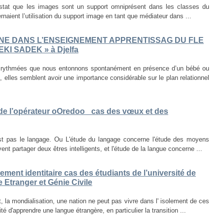
nstat que les images sont un support omniprésent dans les classes du
naient l’utilisation du support image en tant que médiateur dans ...
INE DANS L’ENSEIGNEMENT APPRENTISSAG DU FLE
EKI SADEK » à Djelfa
 rythmées que nous entonnons spontanément en présence d’un bébé ou
 elles semblent avoir une importance considérable sur le plan relationnel
de l’opérateur oOredoo _cas des vœux et des
 pas le langage. Ou L'étude du langage concerne l'étude des moyens
t partager deux êtres intelligents, et l'étude de la langue concerne ...
ment identitaire cas des étudiants de l’université de
e Etranger et Génie Civile
 la mondialisation, une nation ne peut pas vivre dans l' isolement de ces
 d'apprendre une langue étrangère, en particulier la transition ...