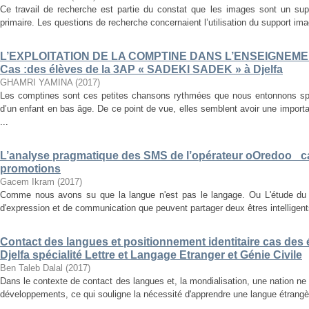
Ce travail de recherche est partie du constat que les images sont un su
primaire. Les questions de recherche concernaient l’utilisation du support im
L’EXPLOITATION DE LA COMPTINE DANS L’ENSEIGNEM
Cas :des élèves de la 3AP « SADEKI SADEK » à Djelfa
GHAMRI YAMINA
(
2017
)
Les comptines sont ces petites chansons rythmées que nous entonnons s
d’un enfant en bas âge. De ce point de vue, elles semblent avoir une importa
...
L’analyse pragmatique des SMS de l’opérateur oOredoo _c
promotions
Gacem Ikram
(
2017
)
Comme nous avons su que la langue n'est pas le langage. Ou L'étude du
d'expression et de communication que peuvent partager deux êtres intelligents
Contact des langues et positionnement identitaire cas des é
Djelfa spécialité Lettre et Langage Etranger et Génie Civile
Ben Taleb Dalal
(
2017
)
Dans le contexte de contact des langues et, la mondialisation, une nation ne
développements, ce qui souligne la nécessité d'apprendre une langue étrangère, 