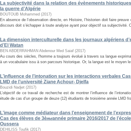
La subjectivité dans la relation des évènements historiques
la guerre d’Algérie
BOUTOUB Mohammed
(
2017
)
En absence de l’observation directe, en Histoire, l’historien doit faire preuve d
discours doit s’échapper à toute analyse ayant pour objectif sa subjectivité. C
La dimension interculturelle dans les journaux algériens d
d’El Watan
BEN ABDERRAHMAN Abdenour Med Saiaf
(
2017
)
Au cours des siècles, l'homme a toujours évolué à travers sa langue expriman
à un vocabulaire issu à son parcours historique. Or, la langue est le moyen le 
L’influence de l’intonation sur les interactions verbales C
LMD de l’université Ziane Achour- Djelfa
Bouzidi Nadjet
(
2017
)
L’objectif de ce travail de recherche est de montrer l’influence de l’intonat
étude de cas d’un groupe de deuze (12) étudiants de troisième année LMD fra
L’image comme médiateur dans l’enseignement de l’expres
Cas des élèves de 3è𝑚𝑒année primaire 2016/2017 de l’é
Oussera
DEHILISS Toufik
(
2017
)