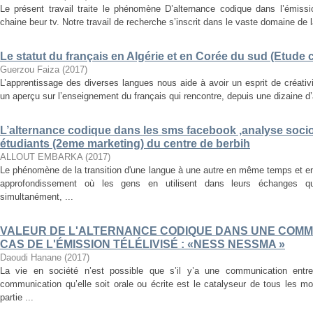
Le présent travail traite le phénomène D’alternance codique dans l’émissi
chaine beur tv. Notre travail de recherche s’inscrit dans le vaste domaine de la
Le statut du français en Algérie et en Corée du sud (Etude
Guerzou Faiza
(
2017
)
L’apprentissage des diverses langues nous aide à avoir un esprit de créati
un aperçu sur l’enseignement du français qui rencontre, depuis une dizaine d’a
L’alternance codique dans les sms facebook ,analyse soci
étudiants (2eme marketing) du centre de berbih
ALLOUT EMBARKA
(
2017
)
Le phénomène de la transition d'une langue à une autre en même temps et e
approfondissement où les gens en utilisent dans leurs échanges q
simultanément, ...
VALEUR DE L'ALTERNANCE CODIQUE DANS UNE COMM
CAS DE L'ÉMISSION TÉLÉLIVISÉ : «NESS NESSMA »
Daoudi Hanane
(
2017
)
La vie en société n’est possible que s’il y’a une communication ent
communication qu’elle soit orale ou écrite est le catalyseur de tous les 
partie ...