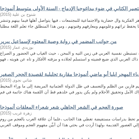
عبیر الكتابي في ضوء بیداغوجیا الإدماج - السنة الأولى متوسط أنموذجا
)
2015
(
شتوح بن علیة
 الفكرية وال حضارية والاجتماعية للمجتمعات ، فيها يتواصل أهلها فيما بينهم وتنشر
من جوانب المضمر في رواية وصية المعتوه لإسماعيل يبرير
)
2015
(
بوزيدي عمار
 تستبطن نفسية العربي في زمن التيه و المحن ، حيث الغياب في الحضور و الصراع
باء المهجر ايليا أبو ماضي أنموذجا مقاربة تحليلية لقصيدة الحجر الصغير
)
2015
(
شاتي نجوى
هم فارين من الظلم والتعسف في ظل الدولة العثمانية المريضة إلى ما وراء المحيط
صورة العجم في الشعر الجاهلي شعر شعراء المعلقات أنموذجا
)
2015
(
زهرة غريب
م تحظ بدراسات مستفيضة تغطي هذا الجانب ،علما أن علاقة العرب بالعجم من روم