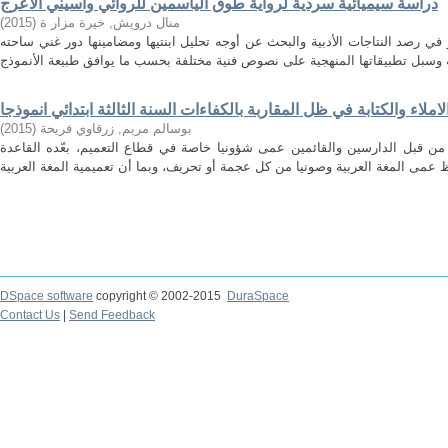
دراسة سيميائية سردية لرواية طوق الياسمين للروائي واسيني الأعرج
)
2015
(
منال درويش, خيرة مزار ة
ي رصد النتاجات الأدبية والبحث عن أوجه تحليل ابنتيها ومضامينها دور غني ساحته
ملاء والكتابة في ظل المقاربة بالكفاءات السنة الثالثة ابتدائي انموذجا
)
2015
(
بوسالم مريم, زرقاوي فريحة
، من قبل الدارسين والقائمين عمى شؤونيا خاصة في قطاع التعميم، بعّده القاعدة
DSpace software
copyright © 2002-2015
DuraSpace
Contact Us
|
Send Feedback