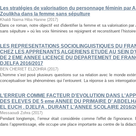
Les stratégies de valorisation du personnage féminin par As
Zoulikha dans la femme sans sépulture
Khaldi Naima Hiba Hanine
(
2017
)
Dans ce roman, notre objectif est d'identifier la femme et sa valorisation p
sans sépulture » où les voix féminines se rejoignent et reconstituent l’histoire
LES REPRESENTATIONS SOCIOLINGUISTIQUES DU FR
CHEZ LES APPRENANTS ALGERIENS ETUDE AU SEIN D
DE 2 EME ANNEE LICENCE DU DEPARTEMENT DE FRANÇ
DJELFA 2016/2017
BEN CHERIET ELZOHRA
(
2017
)
L’homme s’est posé plusieurs questions sur sa relation avec le monde extér
conceptualiser les phénomènes qui l’entourent. La réponse à ses interrogations
L'ERREUR COMME FACTEUR D'EVOLUTION DANS L'APP
DES ELEVES DE 5 eme ANNEE DU PRIMAIRE D' ABDEL
EL EUCH . DJELFA . DURANT L'ANNEE SCOLAIRE 2016/2
Messaoudi Zohra
(
2017
)
Pendant longtemps, l’erreur était considérée comme l'effet de l'ignorance.
dans l’apprentissage, elle occupe une place importante au centre de la didac