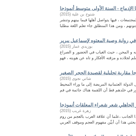
 الإدماج - السنة الأولى متوسط أنموذجا
)
2015
(
شتوح بن علیة
جتمعات ، فيها يتواصل أهلها فيما بينهم وتنشر
 رواية وصية المعتوه لإسماعيل يبرير
)
2015
(
بوزيدي عمار
ه و المحن ، حيث الغياب في الحضور و الصراع
ذجا مقاربة تحليلية لقصيدة الحجر الصغير
)
2015
(
شاتي نجوى
لدولة العثمانية المريضة إلى ما وراء المحيط
الجاهلي شعر شعراء المعلقات أنموذجا
)
2015
(
زهرة غريب
لجانب ،علما أن علاقة العرب بالعجم من روم