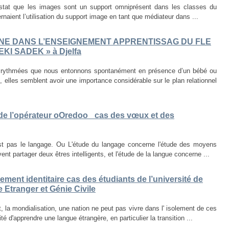
nstat que les images sont un support omniprésent dans les classes du
naient l’utilisation du support image en tant que médiateur dans ...
INE DANS L’ENSEIGNEMENT APPRENTISSAG DU FLE
EKI SADEK » à Djelfa
 rythmées que nous entonnons spontanément en présence d’un bébé ou
 elles semblent avoir une importance considérable sur le plan relationnel
de l’opérateur oOredoo _cas des vœux et des
 pas le langage. Ou L'étude du langage concerne l'étude des moyens
t partager deux êtres intelligents, et l'étude de la langue concerne ...
ment identitaire cas des étudiants de l’université de
e Etranger et Génie Civile
 la mondialisation, une nation ne peut pas vivre dans l' isolement de ces
 d'apprendre une langue étrangère, en particulier la transition ...