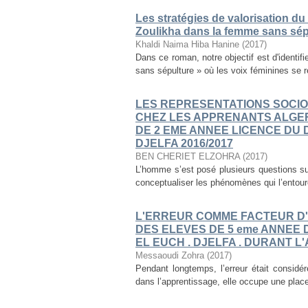
Les stratégies de valorisation du
Zoulikha dans la femme sans sép
Khaldi Naima Hiba Hanine
(
2017
)
Dans ce roman, notre objectif est d'identif
sans sépulture » où les voix féminines se re
LES REPRESENTATIONS SOCI
CHEZ LES APPRENANTS ALGER
DE 2 EME ANNEE LICENCE DU
DJELFA 2016/2017
BEN CHERIET ELZOHRA
(
2017
)
L’homme s’est posé plusieurs questions su
conceptualiser les phénomènes qui l’entoure
L'ERREUR COMME FACTEUR D'
DES ELEVES DE 5 eme ANNEE 
EL EUCH . DJELFA . DURANT L
Messaoudi Zohra
(
2017
)
Pendant longtemps, l’erreur était considér
dans l’apprentissage, elle occupe une plac