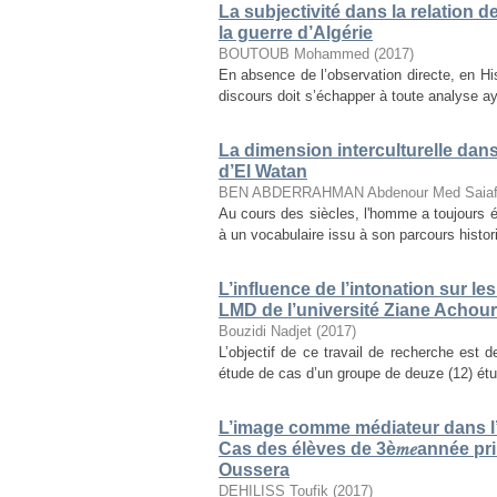
La subjectivité dans la relation 
la guerre d’Algérie
BOUTOUB Mohammed
(
2017
)
En absence de l’observation directe, en Histo
discours doit s’échapper à toute analyse aya
La dimension interculturelle dan
d’El Watan
BEN ABDERRAHMAN Abdenour Med Saia
Au cours des siècles, l'homme a toujours é
à un vocabulaire issu à son parcours histori
L’influence de l’intonation sur l
LMD de l’université Ziane Achour-
Bouzidi Nadjet
(
2017
)
L’objectif de ce travail de recherche est d
étude de cas d’un groupe de deuze (12) étu
L’image comme médiateur dans l’
Cas des élèves de 3è𝑚𝑒année p
Oussera
DEHILISS Toufik
(
2017
)