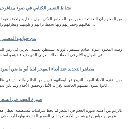
نشاط التعبیر الكتابي في ضوء بیداغوجیا
من المعلوم أن اللغة تعد مظهرا من المظاهر الفكرية وال حضارية والاجتماعية للم
ثقافتهم وحضارتهم وبها يحفظ تراثهم وعلومهم ومعارفهم وفنونهم ، ومن هذا المنطلق جاء تعلم اللغة مطلبا ...
من جوانب المضمر في
وصية المعتوه عنوان صادم مستفز ، لرواية تستبطن نفسية العربي في زمن التي
في الخيال و الألم في الخفاء ، ذاك العربي الذي ضيع قضيته و استسلم لجلاده و مزقته الأفكار و تاه عن هويته ، فهو ...
مظاهر التجديد عند أدباء المهجر ايليا أبو ماضي أنمو
حين اعتزم الأدباء العرب النزوح عن أوطانهم فارين من الظلم والتعسف في ظل ا
كانوا يمنون نفسهم الجائشة بإدراك الأمل وتحقيق الأحلام ولم يكن يدور في خلدهم قط أن اللقمة هناك جاثمة في فم ...
صورة العجم في الشعر 
بالرغم من أهمية صورة العجم في الشعر لم تحظ بدراسات مستفيضة تغطي هذا ا
وفرس وأحباش وغيرهم من الأمم تعود إلي العصور القديمة ،ولهذا أردت في بحثي هذا أن أبيِّن مفهوم العجم وموقف العربي ...