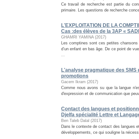
Ce travail de recherche est partie du co
primaire. Les questions de recherche concer
L’EXPLOITATION DE LA COMPT
Cas :des élèves de la 3AP « SAD
GHAMRI YAMINA
(
2017
)
Les comptines sont ces petites chansons
d’un enfant en bas âge. De ce point de vue,
...
L’analyse pragmatique des SMS 
promotions
Gacem Ikram
(
2017
)
Comme nous avons su que la langue n'est
d'expression et de communication que peuven
Contact des langues et positionne
Djelfa spécialité Lettre et Langag
Ben Taleb Dalal
(
2017
)
Dans le contexte de contact des langues et,
développements, ce qui souligne la nécessité