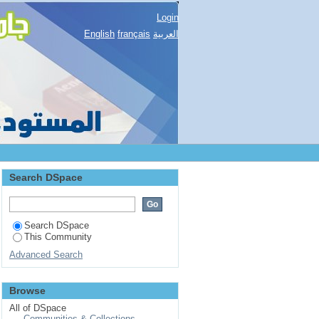
Login
English
français
العربية
Search DSpace
Search DSpace
This Community
Advanced Search
Browse
All of DSpace
Communities & Collections