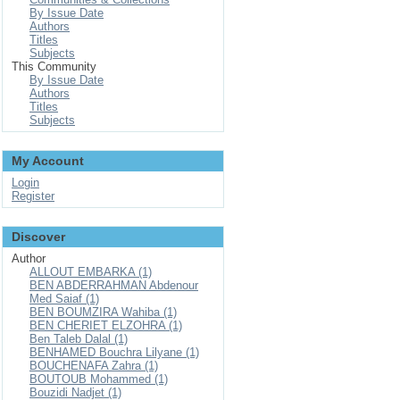
By Issue Date
Authors
Titles
Subjects
This Community
By Issue Date
Authors
Titles
Subjects
My Account
Login
Register
Discover
Author
ALLOUT EMBARKA (1)
BEN ABDERRAHMAN Abdenour
Med Saiaf (1)
BEN BOUMZIRA Wahiba (1)
BEN CHERIET ELZOHRA (1)
Ben Taleb Dalal (1)
BENHAMED Bouchra Lilyane (1)
BOUCHENAFA Zahra (1)
BOUTOUB Mohammed (1)
Bouzidi Nadjet (1)