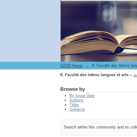
8. Fa
UZAD Home
→
8. Fa
Browse by
By Issue Date
Authors
Titles
Subjects
Search within this community and its col