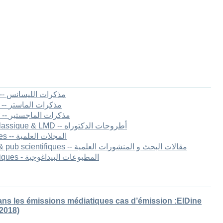
1.[FLLA] Mémoires de Licence -- مذكرات الليسانس
2.[FLLA] Mémoires de master II -- مذكرات الماستر
3.[FLLA] Mémoires de Magister -- مذكرات الماجستير
4.[FLLA] Thèses de Doctorat Classique & LMD -- أطروحات الدكتوراه
5.[FLLA] Les revues scientifiques -- المجلات العلمية
6.[FLLA] Articles de recherche & pub scientifiques -- مقالات البحث و المنشورات العلمية
7.[FLLA] Publications pédagogiques - المطبوعات البيداغوجية
ns les émissions médiatiques cas d’émission :ElDine
2018)