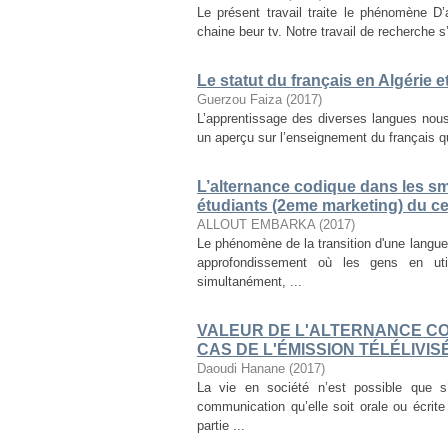
Le présent travail traite le phénomène D
chaine beur tv. Notre travail de recherche s’
Le statut du français en Algérie 
Guerzou Faiza
(
2017
)
L’apprentissage des diverses langues nous
un aperçu sur l’enseignement du français qui
L’alternance codique dans les s
étudiants (2eme marketing) du ce
ALLOUT EMBARKA
(
2017
)
Le phénomène de la transition d'une langu
approfondissement où les gens en uti
simultanément, ...
VALEUR DE L'ALTERNANCE CO
CAS DE L'ÉMISSION TÉLÉLIVIS
Daoudi Hanane
(
2017
)
La vie en société n’est possible que 
communication qu’elle soit orale ou écrit
partie ...