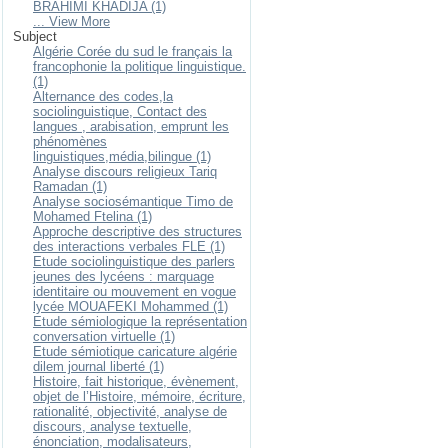
BRAHIMI KHADIJA (1)
... View More
Subject
Algérie Corée du sud le français la
francophonie la politique linguistique.
(1)
Alternance des codes,la
sociolinguistique, Contact des
langues , arabisation, emprunt les
phénomènes
linguistiques,média,bilingue (1)
Analyse discours religieux Tariq
Ramadan (1)
Analyse sociosémantique Timo de
Mohamed Ftelina (1)
Approche descriptive des structures
des interactions verbales FLE (1)
Etude sociolinguistique des parlers
jeunes des lycéens : marquage
identitaire ou mouvement en vogue
lycée MOUAFEKI Mohammed (1)
Etude sémiologique la représentation
conversation virtuelle (1)
Etude sémiotique caricature algérie
dilem journal liberté (1)
Histoire, fait historique, évènement,
objet de l’Histoire, mémoire, écriture,
rationalité, objectivité, analyse de
discours, analyse textuelle,
énonciation, modalisateurs,