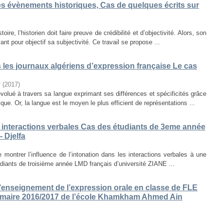
des évènements historiques, Cas de quelques écrits sur
ire, l’historien doit faire preuve de crédibilité et d’objectivité. Alors, son
nt pour objectif sa subjectivité. Ce travail se propose ...
s les journaux algériens d’expression française Le cas
f
(
2017
)
volué à travers sa langue exprimant ses différences et spécificités grâce
que. Or, la langue est le moyen le plus efficient de représentations ...
es interactions verbales Cas des étudiants de 3eme année
 Djelfa
e montrer l’influence de l’intonation dans les interactions verbales à une
diants de troisième année LMD français d’université ZIANE ...
enseignement de l’expression orale en classe de FLE
rimaire 2016/2017 de l’école Khamkham Ahmed Ain