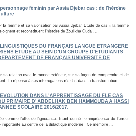
 personnage féminin par Assia Djebar cas : de l'héroïne
ulture
ier la femme et sa valorisation par Assia Djebar. Etude de cas « la femme
joignent et reconstituent l’histoire de Zoulikha Oudai. ...
OLINGUISTIQUES DU FRANÇAIS LANGUE ETRANGERE
IENS ETUDE AU SEIN D’UN GROUPE D’ETUDIANTS
 DEPARTEMENT DE FRANÇAIS UNIVERSITE DE
r sa relation avec le monde extérieur, sur sa façon de comprendre et de
nt. La réponse à ses interrogations résidait dans la transformation ...
EVOLUTION DANS L'APPRENTISSAGE DU FLE CAS
DU PRIMAIRE D' ABDELHAK BEN HAMMOUDA A HASSI
'ANNEE SCOLAIRE 2016/2017.
ée comme l'effet de l'ignorance. Etant donné l’omniprésence de l’erreur
e importante au centre de la didactique moderne . Ce mémoire ...