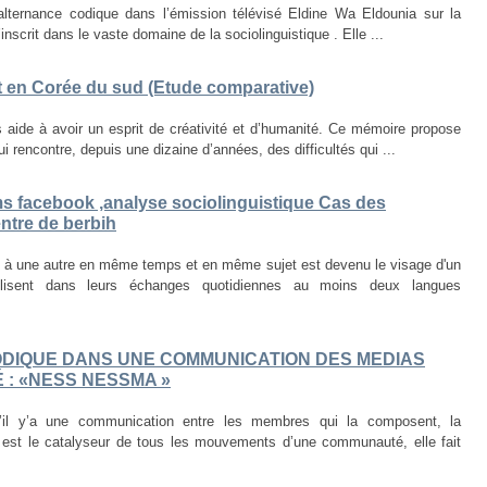
’alternance codique dans l’émission télévisé Eldine Wa Eldounia sur la
inscrit dans le vaste domaine de la sociolinguistique . Elle ...
et en Corée du sud (Etude comparative)
 aide à avoir un esprit de créativité et d’humanité. Ce mémoire propose
 rencontre, depuis une dizaine d’années, des difficultés qui ...
ms facebook ,analyse sociolinguistique Cas des
ntre de berbih
e à une autre en même temps et en même sujet est devenu le visage d'un
lisent dans leurs échanges quotidiennes au moins deux langues
DIQUE DANS UNE COMMUNICATION DES MEDIAS
É : «NESS NESSMA »
s’il y’a une communication entre les membres qui la composent, la
e est le catalyseur de tous les mouvements d’une communauté, elle fait