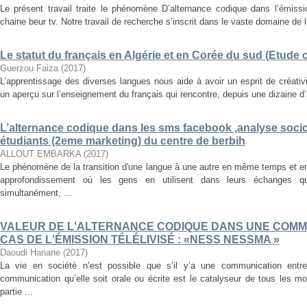
Le présent travail traite le phénomène D’alternance codique dans l’émissi
chaine beur tv. Notre travail de recherche s’inscrit dans le vaste domaine de la
Le statut du français en Algérie et en Corée du sud (Etude
Guerzou Faiza
(
2017
)
L’apprentissage des diverses langues nous aide à avoir un esprit de créati
un aperçu sur l’enseignement du français qui rencontre, depuis une dizaine d’a
L’alternance codique dans les sms facebook ,analyse soci
étudiants (2eme marketing) du centre de berbih
ALLOUT EMBARKA
(
2017
)
Le phénomène de la transition d'une langue à une autre en même temps et e
approfondissement où les gens en utilisent dans leurs échanges q
simultanément, ...
VALEUR DE L'ALTERNANCE CODIQUE DANS UNE COMM
CAS DE L'ÉMISSION TÉLÉLIVISÉ : «NESS NESSMA »
Daoudi Hanane
(
2017
)
La vie en société n’est possible que s’il y’a une communication ent
communication qu’elle soit orale ou écrite est le catalyseur de tous les 
partie ...