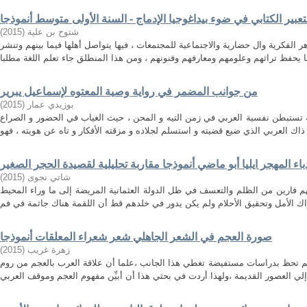
عبیر الكتابي في ضوء بیداغوجیا الإدماج - السنة الأولى متوسط أنموذجا
)
2015
(
شتوح بن علیة
 الفكرية وال حضارية والاجتماعية للمجتمعات ، فيها يتواصل أهلها فيما بينهم وتنشر
من جوانب المضمر في رواية وصية المعتوه لإسماعيل يبرير
)
2015
(
بوزيدي عمار
 تستبطن نفسية العربي في زمن التيه و المحن ، حيث الغياب في الحضور و الصراع
باء المهجر ايليا أبو ماضي أنموذجا مقاربة تحليلية لقصيدة الحجر الصغير
)
2015
(
شاتي نجوى
هم فارين من الظلم والتعسف في ظل الدولة العثمانية المريضة إلى ما وراء المحيط
صورة العجم في الشعر الجاهلي شعر شعراء المعلقات أنموذجا
)
2015
(
زهرة غريب
م تحظ بدراسات مستفيضة تغطي هذا الجانب ،علما أن علاقة العرب بالعجم من روم