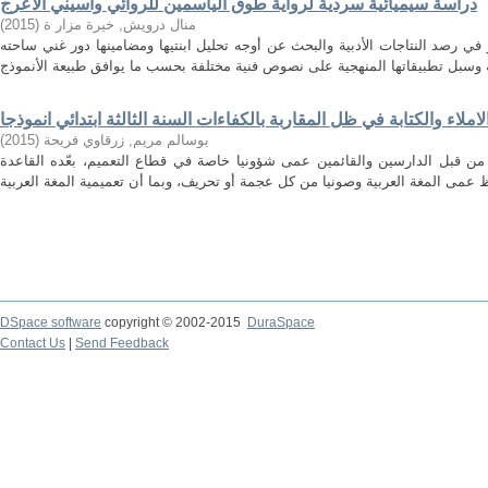
دراسة سيميائية سردية لرواية طوق الياسمين للروائي واسيني الأعرج
)
2015
(
منال درويش, خيرة مزار ة
ي رصد النتاجات الأدبية والبحث عن أوجه تحليل ابنتيها ومضامينها دور غني ساحته
ملاء والكتابة في ظل المقاربة بالكفاءات السنة الثالثة ابتدائي انموذجا
)
2015
(
بوسالم مريم, زرقاوي فريحة
، من قبل الدارسين والقائمين عمى شؤونيا خاصة في قطاع التعميم، بعّده القاعدة
DSpace software
copyright © 2002-2015
DuraSpace
Contact Us
|
Send Feedback