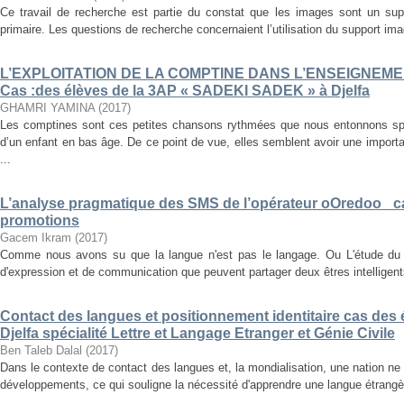
Ce travail de recherche est partie du constat que les images sont un su
primaire. Les questions de recherche concernaient l’utilisation du support im
L’EXPLOITATION DE LA COMPTINE DANS L’ENSEIGNEM
Cas :des élèves de la 3AP « SADEKI SADEK » à Djelfa
GHAMRI YAMINA
(
2017
)
Les comptines sont ces petites chansons rythmées que nous entonnons s
d’un enfant en bas âge. De ce point de vue, elles semblent avoir une importa
...
L’analyse pragmatique des SMS de l’opérateur oOredoo _c
promotions
Gacem Ikram
(
2017
)
Comme nous avons su que la langue n'est pas le langage. Ou L'étude du
d'expression et de communication que peuvent partager deux êtres intelligents
Contact des langues et positionnement identitaire cas des é
Djelfa spécialité Lettre et Langage Etranger et Génie Civile
Ben Taleb Dalal
(
2017
)
Dans le contexte de contact des langues et, la mondialisation, une nation ne
développements, ce qui souligne la nécessité d'apprendre une langue étrangère, 