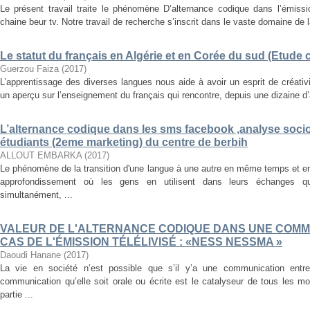
Le présent travail traite le phénomène D’alternance codique dans l’émissi
chaine beur tv. Notre travail de recherche s’inscrit dans le vaste domaine de la
Le statut du français en Algérie et en Corée du sud (Etude
Guerzou Faiza
(
2017
)
L’apprentissage des diverses langues nous aide à avoir un esprit de créati
un aperçu sur l’enseignement du français qui rencontre, depuis une dizaine d’a
L’alternance codique dans les sms facebook ,analyse soci
étudiants (2eme marketing) du centre de berbih
ALLOUT EMBARKA
(
2017
)
Le phénomène de la transition d'une langue à une autre en même temps et e
approfondissement où les gens en utilisent dans leurs échanges q
simultanément, ...
VALEUR DE L'ALTERNANCE CODIQUE DANS UNE COMM
CAS DE L'ÉMISSION TÉLÉLIVISÉ : «NESS NESSMA »
Daoudi Hanane
(
2017
)
La vie en société n’est possible que s’il y’a une communication ent
communication qu’elle soit orale ou écrite est le catalyseur de tous les 
partie ...