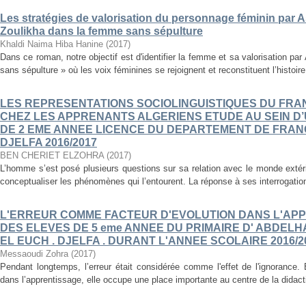
Les stratégies de valorisation du personnage féminin par As
Zoulikha dans la femme sans sépulture
Khaldi Naima Hiba Hanine
(
2017
)
Dans ce roman, notre objectif est d'identifier la femme et sa valorisation p
sans sépulture » où les voix féminines se rejoignent et reconstituent l’histoire
LES REPRESENTATIONS SOCIOLINGUISTIQUES DU FR
CHEZ LES APPRENANTS ALGERIENS ETUDE AU SEIN D
DE 2 EME ANNEE LICENCE DU DEPARTEMENT DE FRANÇ
DJELFA 2016/2017
BEN CHERIET ELZOHRA
(
2017
)
L’homme s’est posé plusieurs questions sur sa relation avec le monde extér
conceptualiser les phénomènes qui l’entourent. La réponse à ses interrogations
L'ERREUR COMME FACTEUR D'EVOLUTION DANS L'APP
DES ELEVES DE 5 eme ANNEE DU PRIMAIRE D' ABDEL
EL EUCH . DJELFA . DURANT L'ANNEE SCOLAIRE 2016/2
Messaoudi Zohra
(
2017
)
Pendant longtemps, l’erreur était considérée comme l'effet de l'ignorance.
dans l’apprentissage, elle occupe une place importante au centre de la didac