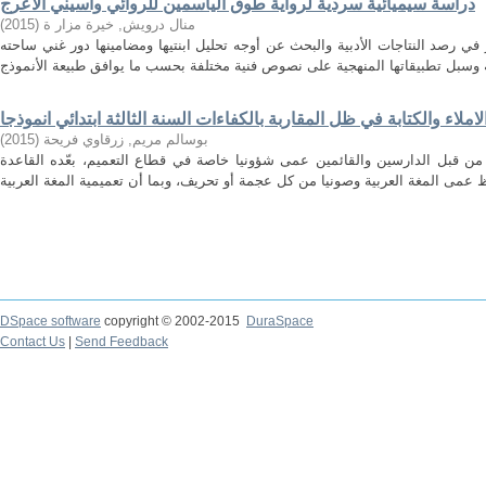
دراسة سيميائية سردية لرواية طوق الياسمين للروائي واسيني الأعرج
)
2015
(
منال درويش, خيرة مزار ة
ي رصد النتاجات الأدبية والبحث عن أوجه تحليل ابنتيها ومضامينها دور غني ساحته
ملاء والكتابة في ظل المقاربة بالكفاءات السنة الثالثة ابتدائي انموذجا
)
2015
(
بوسالم مريم, زرقاوي فريحة
، من قبل الدارسين والقائمين عمى شؤونيا خاصة في قطاع التعميم، بعّده القاعدة
DSpace software
copyright © 2002-2015
DuraSpace
Contact Us
|
Send Feedback