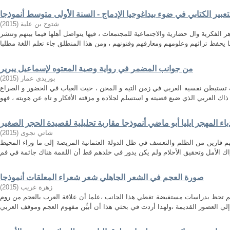
عبیر الكتابي في ضوء بیداغوجیا الإدماج - السنة الأولى متوسط أنموذجا
)
2015
(
شتوح بن علیة
 الفكرية وال حضارية والاجتماعية للمجتمعات ، فيها يتواصل أهلها فيما بينهم وتنشر
من جوانب المضمر في رواية وصية المعتوه لإسماعيل يبرير
)
2015
(
بوزيدي عمار
 تستبطن نفسية العربي في زمن التيه و المحن ، حيث الغياب في الحضور و الصراع
باء المهجر ايليا أبو ماضي أنموذجا مقاربة تحليلية لقصيدة الحجر الصغير
)
2015
(
شاتي نجوى
هم فارين من الظلم والتعسف في ظل الدولة العثمانية المريضة إلى ما وراء المحيط
صورة العجم في الشعر الجاهلي شعر شعراء المعلقات أنموذجا
)
2015
(
زهرة غريب
م تحظ بدراسات مستفيضة تغطي هذا الجانب ،علما أن علاقة العرب بالعجم من روم