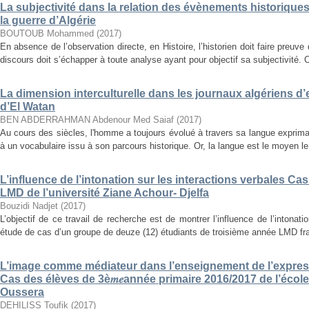
La subjectivité dans la relation des évènements historiques
la guerre d’Algérie
BOUTOUB Mohammed
(
2017
)
En absence de l’observation directe, en Histoire, l’historien doit faire preuve d
discours doit s’échapper à toute analyse ayant pour objectif sa subjectivité. C
La dimension interculturelle dans les journaux algériens d
d’El Watan
BEN ABDERRAHMAN Abdenour Med Saiaf
(
2017
)
Au cours des siècles, l'homme a toujours évolué à travers sa langue expriman
à un vocabulaire issu à son parcours historique. Or, la langue est le moyen le 
L’influence de l’intonation sur les interactions verbales C
LMD de l’université Ziane Achour- Djelfa
Bouzidi Nadjet
(
2017
)
L’objectif de ce travail de recherche est de montrer l’influence de l’intonat
étude de cas d’un groupe de deuze (12) étudiants de troisième année LMD fra
L’image comme médiateur dans l’enseignement de l’expres
Cas des élèves de 3è𝑚𝑒année primaire 2016/2017 de l’é
Oussera
DEHILISS Toufik
(
2017
)