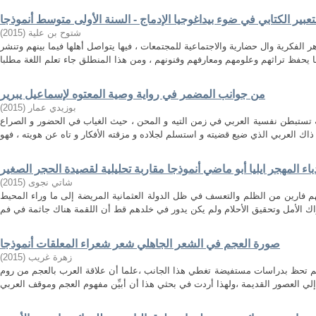
عبیر الكتابي في ضوء بیداغوجیا الإدماج - السنة الأولى متوسط أنموذجا
)
2015
(
شتوح بن علیة
 الفكرية وال حضارية والاجتماعية للمجتمعات ، فيها يتواصل أهلها فيما بينهم وتنشر
من جوانب المضمر في رواية وصية المعتوه لإسماعيل يبرير
)
2015
(
بوزيدي عمار
 تستبطن نفسية العربي في زمن التيه و المحن ، حيث الغياب في الحضور و الصراع
باء المهجر ايليا أبو ماضي أنموذجا مقاربة تحليلية لقصيدة الحجر الصغير
)
2015
(
شاتي نجوى
هم فارين من الظلم والتعسف في ظل الدولة العثمانية المريضة إلى ما وراء المحيط
صورة العجم في الشعر الجاهلي شعر شعراء المعلقات أنموذجا
)
2015
(
زهرة غريب
م تحظ بدراسات مستفيضة تغطي هذا الجانب ،علما أن علاقة العرب بالعجم من روم