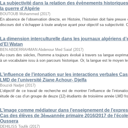
La subjectivité dans la relation des évènements historiques
la guerre d’Algérie
BOUTOUB Mohammed
(
2017
)
En absence de l’observation directe, en Histoire, l’historien doit faire preuve d
discours doit s’échapper à toute analyse ayant pour objectif sa subjectivité. C
La dimension interculturelle dans les journaux algériens d
d’El Watan
BEN ABDERRAHMAN Abdenour Med Saiaf
(
2017
)
Au cours des siècles, l'homme a toujours évolué à travers sa langue expriman
à un vocabulaire issu à son parcours historique. Or, la langue est le moyen le 
L’influence de l’intonation sur les interactions verbales C
LMD de l’université Ziane Achour- Djelfa
Bouzidi Nadjet
(
2017
)
L’objectif de ce travail de recherche est de montrer l’influence de l’intonat
étude de cas d’un groupe de deuze (12) étudiants de troisième année LMD fra
L’image comme médiateur dans l’enseignement de l’expres
Cas des élèves de 3è𝑚𝑒année primaire 2016/2017 de l’é
Oussera
DEHILISS Toufik
(
2017
)