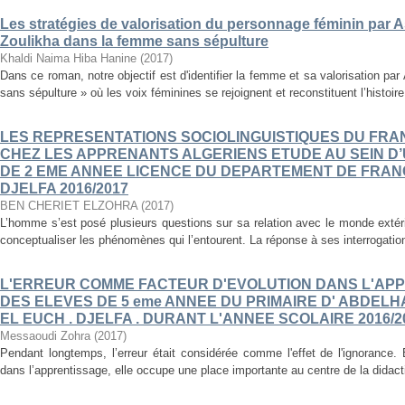
Les stratégies de valorisation du personnage féminin par As
Zoulikha dans la femme sans sépulture
Khaldi Naima Hiba Hanine
(
2017
)
Dans ce roman, notre objectif est d'identifier la femme et sa valorisation p
sans sépulture » où les voix féminines se rejoignent et reconstituent l’histoire
LES REPRESENTATIONS SOCIOLINGUISTIQUES DU FR
CHEZ LES APPRENANTS ALGERIENS ETUDE AU SEIN D
DE 2 EME ANNEE LICENCE DU DEPARTEMENT DE FRANÇ
DJELFA 2016/2017
BEN CHERIET ELZOHRA
(
2017
)
L’homme s’est posé plusieurs questions sur sa relation avec le monde extér
conceptualiser les phénomènes qui l’entourent. La réponse à ses interrogations
L'ERREUR COMME FACTEUR D'EVOLUTION DANS L'APP
DES ELEVES DE 5 eme ANNEE DU PRIMAIRE D' ABDEL
EL EUCH . DJELFA . DURANT L'ANNEE SCOLAIRE 2016/2
Messaoudi Zohra
(
2017
)
Pendant longtemps, l’erreur était considérée comme l'effet de l'ignorance.
dans l’apprentissage, elle occupe une place importante au centre de la didac