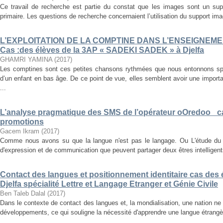
Ce travail de recherche est partie du constat que les images sont un su
primaire. Les questions de recherche concernaient l’utilisation du support im
L’EXPLOITATION DE LA COMPTINE DANS L’ENSEIGNEM
Cas :des élèves de la 3AP « SADEKI SADEK » à Djelfa
GHAMRI YAMINA
(
2017
)
Les comptines sont ces petites chansons rythmées que nous entonnons s
d’un enfant en bas âge. De ce point de vue, elles semblent avoir une importa
...
L’analyse pragmatique des SMS de l’opérateur oOredoo _c
promotions
Gacem Ikram
(
2017
)
Comme nous avons su que la langue n'est pas le langage. Ou L'étude du
d'expression et de communication que peuvent partager deux êtres intelligents
Contact des langues et positionnement identitaire cas des é
Djelfa spécialité Lettre et Langage Etranger et Génie Civile
Ben Taleb Dalal
(
2017
)
Dans le contexte de contact des langues et, la mondialisation, une nation ne
développements, ce qui souligne la nécessité d'apprendre une langue étrangère, 