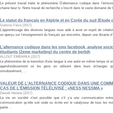
Le présent travail traite le phénomène D’alternance codique dans l’émissi
chaine beur tv. Notre travail de recherche s’inscrit dans le vaste domaine de la
Le statut du français en Algérie et en Corée du sud (Etude
Guerzou Faiza
(
2017
)
L’apprentissage des diverses langues nous aide à avoir un esprit de créati
un aperçu sur l’enseignement du français qui rencontre, depuis une dizaine d’a
L’alternance codique dans les sms facebook ,analyse soci
étudiants (2eme marketing) du centre de berbih
ALLOUT EMBARKA
(
2017
)
Le phénomène de la transition d'une langue à une autre en même temps et e
approfondissement où les gens en utilisent dans leurs échanges q
simultanément, ...
VALEUR DE L'ALTERNANCE CODIQUE DANS UNE COMM
CAS DE L'ÉMISSION TÉLÉLIVISÉ : «NESS NESSMA »
Daoudi Hanane
(
2017
)
La vie en société n’est possible que s’il y’a une communication ent
communication qu’elle soit orale ou écrite est le catalyseur de tous les 
partie ...