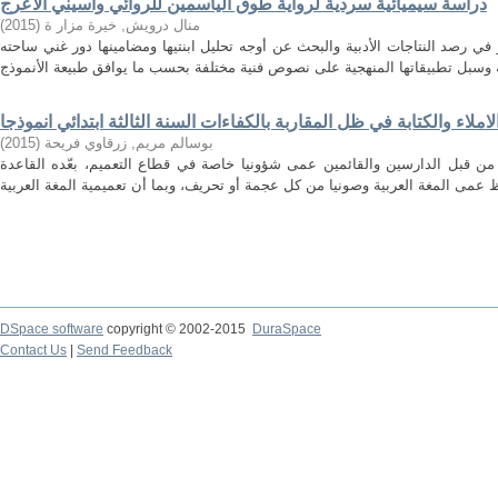
دراسة سيميائية سردية لرواية طوق الياسمين للروائي واسيني الأعرج
)
2015
(
منال درويش, خيرة مزار ة
ي رصد النتاجات الأدبية والبحث عن أوجه تحليل ابنتيها ومضامينها دور غني ساحته
ملاء والكتابة في ظل المقاربة بالكفاءات السنة الثالثة ابتدائي انموذجا
)
2015
(
بوسالم مريم, زرقاوي فريحة
، من قبل الدارسين والقائمين عمى شؤونيا خاصة في قطاع التعميم، بعّده القاعدة
DSpace software
copyright © 2002-2015
DuraSpace
Contact Us
|
Send Feedback