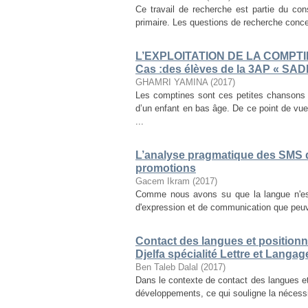
Ce travail de recherche est partie du co
primaire. Les questions de recherche concer
L’EXPLOITATION DE LA COMPT
Cas :des élèves de la 3AP « SAD
GHAMRI YAMINA
(
2017
)
Les comptines sont ces petites chansons
d’un enfant en bas âge. De ce point de vue,
...
L’analyse pragmatique des SMS 
promotions
Gacem Ikram
(
2017
)
Comme nous avons su que la langue n'est
d'expression et de communication que peuven
Contact des langues et positionne
Djelfa spécialité Lettre et Langag
Ben Taleb Dalal
(
2017
)
Dans le contexte de contact des langues et,
développements, ce qui souligne la nécessité