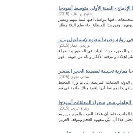
 الإدماج - السنة الأولى متوسط أنموذجا
)
2015
(
شتوح بن علیة
جتمعات ، فيها يتواصل أهلها فيما بينهم وتنشر
 رواية وصية المعتوه لإسماعيل يبرير
)
2015
(
بوزيدي عمار
ه و المحن ، حيث الغياب في الحضور و الصراع
ذجا مقاربة تحليلية لقصيدة الحجر الصغير
)
2015
(
شاتي نجوى
لدولة العثمانية المريضة إلى ما وراء المحيط
الجاهلي شعر شعراء المعلقات أنموذجا
)
2015
(
زهرة غريب
لجانب ،علما أن علاقة العرب بالعجم من روم