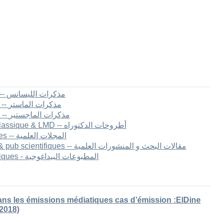
1.[FLLA] Mémoires de Licence -- مذكرات الليسانس
2.[FLLA] Mémoires de master II -- مذكرات الماستر
3.[FLLA] Mémoires de Magister -- مذكرات الماجستير
4.[FLLA] Thèses de Doctorat Classique & LMD -- أطروحات الدكتوراه
5.[FLLA] Les revues scientifiques -- المجلات العلمية
6.[FLLA] Articles de recherche & pub scientifiques -- مقالات البحث و المنشورات العلمية
7.[FLLA] Publications pédagogiques - المطبوعات البيداغوجية
ns les émissions médiatiques cas d’émission :ElDine
2018)