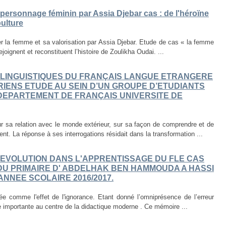
 personnage féminin par Assia Djebar cas : de l'héroïne
ulture
ier la femme et sa valorisation par Assia Djebar. Etude de cas « la femme
joignent et reconstituent l’histoire de Zoulikha Oudai. ...
OLINGUISTIQUES DU FRANÇAIS LANGUE ETRANGERE
IENS ETUDE AU SEIN D’UN GROUPE D’ETUDIANTS
 DEPARTEMENT DE FRANÇAIS UNIVERSITE DE
r sa relation avec le monde extérieur, sur sa façon de comprendre et de
nt. La réponse à ses interrogations résidait dans la transformation ...
EVOLUTION DANS L'APPRENTISSAGE DU FLE CAS
DU PRIMAIRE D' ABDELHAK BEN HAMMOUDA A HASSI
'ANNEE SCOLAIRE 2016/2017.
ée comme l'effet de l'ignorance. Etant donné l’omniprésence de l’erreur
e importante au centre de la didactique moderne . Ce mémoire ...