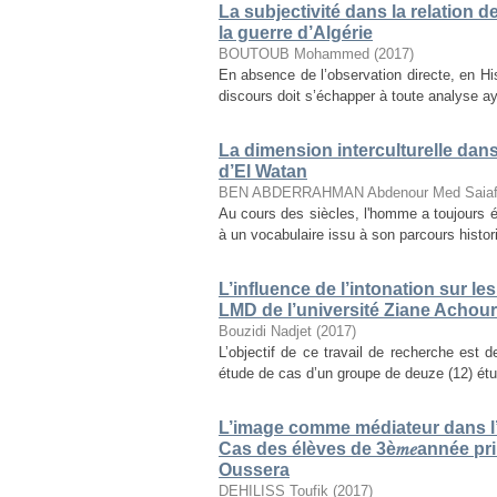
La subjectivité dans la relation 
la guerre d’Algérie
BOUTOUB Mohammed
(
2017
)
En absence de l’observation directe, en Histo
discours doit s’échapper à toute analyse aya
La dimension interculturelle dan
d’El Watan
BEN ABDERRAHMAN Abdenour Med Saia
Au cours des siècles, l'homme a toujours é
à un vocabulaire issu à son parcours histori
L’influence de l’intonation sur l
LMD de l’université Ziane Achour-
Bouzidi Nadjet
(
2017
)
L’objectif de ce travail de recherche est d
étude de cas d’un groupe de deuze (12) étu
L’image comme médiateur dans l’
Cas des élèves de 3è𝑚𝑒année p
Oussera
DEHILISS Toufik
(
2017
)