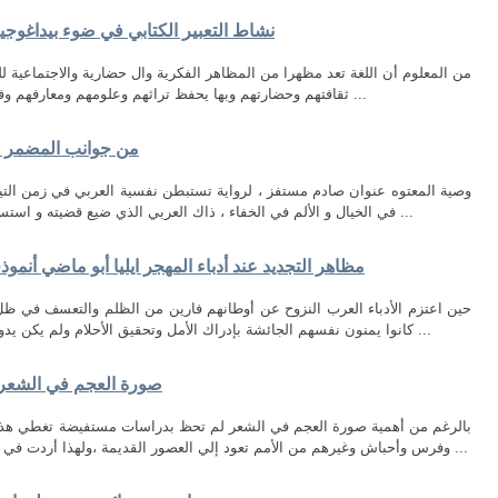
نشاط التعبیر الكتابي في ضوء بیداغوجیا
من المعلوم أن اللغة تعد مظهرا من المظاهر الفكرية وال حضارية والاجتماعية للم
ثقافتهم وحضارتهم وبها يحفظ تراثهم وعلومهم ومعارفهم وفنونهم ، ومن هذا المنطلق جاء تعلم اللغة مطلبا ...
من جوانب المضمر في
وصية المعتوه عنوان صادم مستفز ، لرواية تستبطن نفسية العربي في زمن التي
في الخيال و الألم في الخفاء ، ذاك العربي الذي ضيع قضيته و استسلم لجلاده و مزقته الأفكار و تاه عن هويته ، فهو ...
مظاهر التجديد عند أدباء المهجر ايليا أبو ماضي أنمو
حين اعتزم الأدباء العرب النزوح عن أوطانهم فارين من الظلم والتعسف في ظل ا
كانوا يمنون نفسهم الجائشة بإدراك الأمل وتحقيق الأحلام ولم يكن يدور في خلدهم قط أن اللقمة هناك جاثمة في فم ...
صورة العجم في الشعر 
بالرغم من أهمية صورة العجم في الشعر لم تحظ بدراسات مستفيضة تغطي هذا ا
وفرس وأحباش وغيرهم من الأمم تعود إلي العصور القديمة ،ولهذا أردت في بحثي هذا أن أبيِّن مفهوم العجم وموقف العربي ...