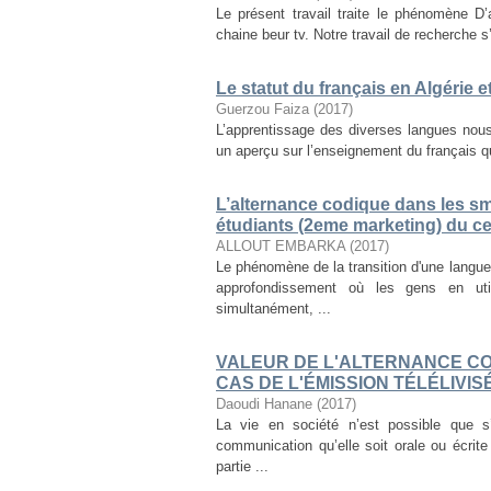
Le présent travail traite le phénomène D
chaine beur tv. Notre travail de recherche s’
Le statut du français en Algérie 
Guerzou Faiza
(
2017
)
L’apprentissage des diverses langues nous
un aperçu sur l’enseignement du français qui
L’alternance codique dans les s
étudiants (2eme marketing) du ce
ALLOUT EMBARKA
(
2017
)
Le phénomène de la transition d'une langu
approfondissement où les gens en uti
simultanément, ...
VALEUR DE L'ALTERNANCE CO
CAS DE L'ÉMISSION TÉLÉLIVIS
Daoudi Hanane
(
2017
)
La vie en société n’est possible que 
communication qu’elle soit orale ou écrit
partie ...