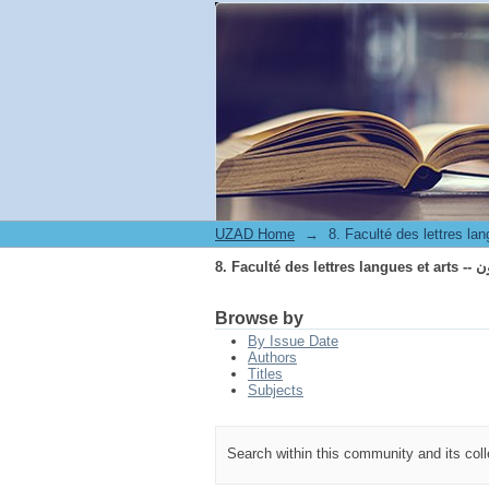
8. Fa
UZAD Home
→
8. Fa
Browse by
By Issue Date
Authors
Titles
Subjects
Search within this community and its col