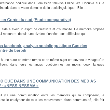
’alternance codique dans l’émission télévisé Eldine Wa Eldounia sur la
inscrit dans le vaste domaine de la sociolinguistique . Elle ...
et en Corée du sud (Etude comparative)
 aide à avoir un esprit de créativité et d’humanité. Ce mémoire propose
 rencontre, depuis une dizaine d’années, des difficultés qui ...
ms facebook ,analyse sociolinguistique Cas des
ntre de berbih
e à une autre en même temps et en même sujet est devenu le visage d'un
lisent dans leurs échanges quotidiennes au moins deux langues
DIQUE DANS UNE COMMUNICATION DES MEDIAS
É : «NESS NESSMA »
s’il y’a une communication entre les membres qui la composent, la
e est le catalyseur de tous les mouvements d’une communauté, elle fait