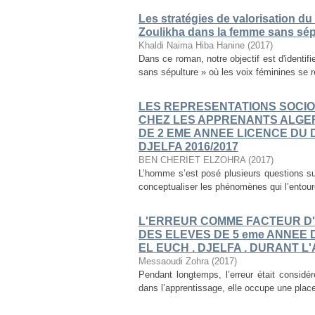
Les stratégies de valorisation du
Zoulikha dans la femme sans sép
Khaldi Naima Hiba Hanine
(
2017
)
Dans ce roman, notre objectif est d'identif
sans sépulture » où les voix féminines se re
LES REPRESENTATIONS SOCI
CHEZ LES APPRENANTS ALGER
DE 2 EME ANNEE LICENCE DU
DJELFA 2016/2017
BEN CHERIET ELZOHRA
(
2017
)
L’homme s’est posé plusieurs questions su
conceptualiser les phénomènes qui l’entoure
L'ERREUR COMME FACTEUR D'
DES ELEVES DE 5 eme ANNEE 
EL EUCH . DJELFA . DURANT L
Messaoudi Zohra
(
2017
)
Pendant longtemps, l’erreur était considér
dans l’apprentissage, elle occupe une plac