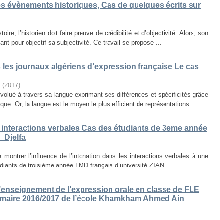
des évènements historiques, Cas de quelques écrits sur
ire, l’historien doit faire preuve de crédibilité et d’objectivité. Alors, son
nt pour objectif sa subjectivité. Ce travail se propose ...
s les journaux algériens d’expression française Le cas
f
(
2017
)
volué à travers sa langue exprimant ses différences et spécificités grâce
que. Or, la langue est le moyen le plus efficient de représentations ...
es interactions verbales Cas des étudiants de 3eme année
 Djelfa
e montrer l’influence de l’intonation dans les interactions verbales à une
diants de troisième année LMD français d’université ZIANE ...
enseignement de l’expression orale en classe de FLE
rimaire 2016/2017 de l’école Khamkham Ahmed Ain