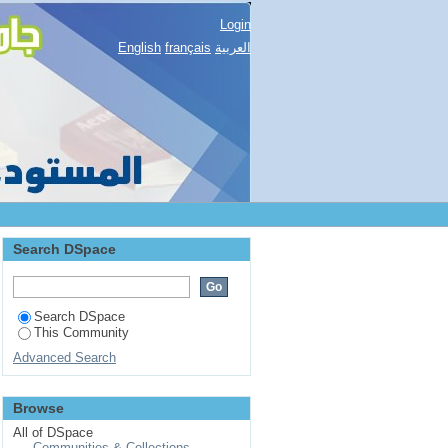
Login
English
français
العربية
Search DSpace
Search DSpace
This Community
Advanced Search
Browse
All of DSpace
Communities & Collections