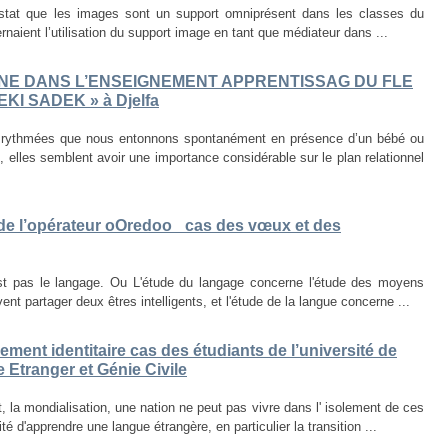
nstat que les images sont un support omniprésent dans les classes du
naient l’utilisation du support image en tant que médiateur dans ...
INE DANS L’ENSEIGNEMENT APPRENTISSAG DU FLE
EKI SADEK » à Djelfa
 rythmées que nous entonnons spontanément en présence d’un bébé ou
 elles semblent avoir une importance considérable sur le plan relationnel
de l’opérateur oOredoo _cas des vœux et des
 pas le langage. Ou L'étude du langage concerne l'étude des moyens
t partager deux êtres intelligents, et l'étude de la langue concerne ...
ment identitaire cas des étudiants de l’université de
e Etranger et Génie Civile
 la mondialisation, une nation ne peut pas vivre dans l' isolement de ces
 d'apprendre une langue étrangère, en particulier la transition ...