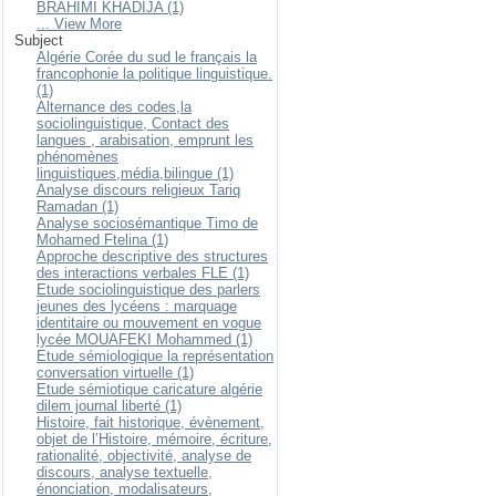
BRAHIMI KHADIJA (1)
... View More
Subject
Algérie Corée du sud le français la
francophonie la politique linguistique.
(1)
Alternance des codes,la
sociolinguistique, Contact des
langues , arabisation, emprunt les
phénomènes
linguistiques,média,bilingue (1)
Analyse discours religieux Tariq
Ramadan (1)
Analyse sociosémantique Timo de
Mohamed Ftelina (1)
Approche descriptive des structures
des interactions verbales FLE (1)
Etude sociolinguistique des parlers
jeunes des lycéens : marquage
identitaire ou mouvement en vogue
lycée MOUAFEKI Mohammed (1)
Etude sémiologique la représentation
conversation virtuelle (1)
Etude sémiotique caricature algérie
dilem journal liberté (1)
Histoire, fait historique, évènement,
objet de l’Histoire, mémoire, écriture,
rationalité, objectivité, analyse de
discours, analyse textuelle,
énonciation, modalisateurs,