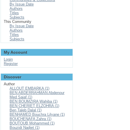
By Issue Date
Authors
Titles
Subjects
This Community
By Issue Date
Authors
Titles
Subjects
My Account
Login
Register
Discover
Author
ALLOUT EMBARKA (1)
BEN ABDERRAHMAN Abdenour
Med Saiaf (1)
BEN BOUMZIRA Wahiba (1)
BEN CHERIET ELZOHRA (1)
Ben Taleb Dalal (1)
BENHAMED Bouchra Lilyane (1)
BOUCHENAFA Zahra (1)
BOUTOUB Mohammed (1)
Bouzidi Nadjet (1)