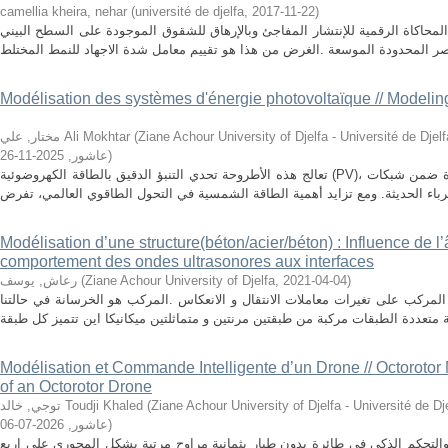
camellia kheira, nehar
(
université de djelfa
,
2017-11-22
)
المحاكاة الرقمية للإنتشار المفاجئ وبالإرهاق للشقوق الموجودة على السطح البيني
Modélisation des systèmes d'énergie photovoltaïque // Modelin
مختار, علي Ali Mokhtar
(
Ziane Achour University of Djelfa - Université de Djelfa - Ziane Acho
2025-11-26
,
عاشور
)
تعالج هذه الأطروحة تحدي التنبؤ الدقيق بالطاقة الكهروضوئية (PV)، وهو عنصر حاسم في دمج الطاقة المتجددة ضمن شبكات
Modélisation d’une structure(béton/acier/béton) : Influence de l
comportement des ondes ultrasonores aux interfaces
رعاش, يوسف
(
Ziane Achour University of Djelfa
,
2021-04-04
)
لمركب على تغيرات معاملات الانتقال و الانعكاس .المركب هو الخرسانة في حالتنا
Modélisation et Commande Intelligente d’un Drone // Octorotor 
of an Octorotor Drone
توجي, خالد Toudji Khaled
(
Ziane Achour University of Djelfa - Université de Djelfa - Ziane A
2026-07-06
,
عاشور
)
ة والتحكم الذكي في طائرة بدون طيار بثمانية مراوح مرتبة بشكل المحوري على اربع