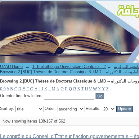
UZAD Home
→
→
1. Bibliothèque Universitaire Centrale 
Bro
0-9
A
B
C
D
E
F
G
H
I
J
K
L
M
N
O
P
Q
R
S
T
U
V
W
X
Y
Z
Or enter first few letters:
Sort by:
Order:
Results:
Now showing items 138-157 of 562
Le contrôle du Conseil d’État sur l’action gouvernementale – 