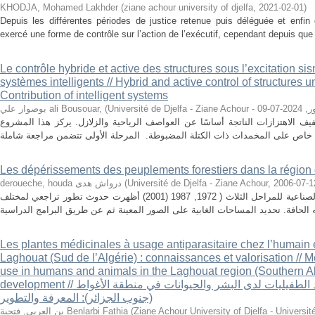
KHODJA, Mohamed Lakhder
(
ziane achour university of djelfa
,
2021-02-01
)
Depuis les différentes périodes de justice retenue puis déléguée et enfin
exercé une forme de contrôle sur l’action de l’exécutif, cependant depuis que l
Le contrôle hybride et active des structures sous l’excitation si
systèmes intelligents // Hybrid and active control of structures 
Contribution of intelligent systems
بوصوار علي ali Bousouar,
(
2024-07-09
,
Univ
ف الاهتزازات الناتجة أساسًا عن العواصف الرياحية والزلازل. يركز هذا ‏المشروع
Les dépérissements des peuplements forestiers dans la région 
deroueche, houda درواش هدى
(
Université de Djelfa - Ziane Achour
,
2006-07-1
تحليل الصور الملتقطة عن طريق الأقمار الصناعية للمراحل الثلاث ( 1972, 1987 (2001) أظهرت حدوث تطور تراجعي لمختلف
Les plantes médicinales à usage antiparasitaire chez l’humain e
Laghouat (Sud de l’Algérie) : connaissances et valorisation // Me
use in humans and animals in the Laghouat region (Southern A
development // النباتات الطبية المستخدمة ضد الطفيليات لدى البشر والحيوانات في منطقة الأغواط
(جنوب الجزائر): المعرفة والتطوير
بن العربي, فتحية Benlarbi Fathia
(
Ziane Achour University of Djelfa - Université de Djel