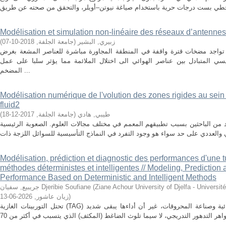
Modélisation et simulation non‐linéaire des réseaux d’antenne
)
2018-10-07
,
جامعة الجلفة
(
زبيري, البشير
تواجد مضخات قترة واقفة في المنطقة المجاورة مباشرة للعناصر المشعة بغرض
يسي المتبادل بين عناصر الهوائي الى اختلال الملائمة مما يؤثر سلبا على عمل
المضخم ...
Modélisation numérique de l'volution des zones rigides au sein
fluid2
)
2017-12-18
,
جامعة الجلفة
(
طيبي, هادي
 من الباحثين بسبب تطبيقهم المعمم في مختلف مجالات العلوم. الصعوبة الرئيسية
Modélisation, prédiction et diagnostic des performances d'une 
méthodes déterministes et intelligentes // Modeling, Prediction
Performance Based on Deterministic and Intelligent Methods
جريبيع, سفيان Djeribie Soufiane
(
Ziane Achour University of Djelfa - Université de Djel
2026-06-13
,
زيان عاشور
)
تحتل التوربينات الغازية (TAG) مكانة استراتيجية في إنتاج الطاقة الكهربائية وصناعة المحروقات، غير أن أداءها يبقى شديد