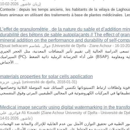
2026-02-10
,
زيان عاشور
)
Contexte : depuis les temps anciens, les habitants de la wilaya de Laghouat
leurs animaux en utilisant des traitements à base de plantes médicinales. Le
L’effet de granulométrie , de la nature du sable et d’addition mi
durabilité des bétons de sable autoplaçants // The effect of gra
mineral addition on the performance and durability of self-com
Djoual belkacem جوال, بلقاسم
(
2024-
تسعى الدراسة الحالية إلى تقييم تأثير المضافات المعدنية، مثل الحجر الجيري (FC)، ومسحوق الطوب (PB) ومسحوق
السيراميك (PC)، على أداء الخرسانة الرملية ذاتية الضغط (BSAP). ويهدف أيضًا إلى فحص الخواص الميكانيكية ومقاومة
الأحماض ...
materials properties for solar cells application
بلوش, عزيزة
(
université de djelfa
,
2018-01-31
)
قوية ولطاقات ارتباط اكسيتوناتها تكتسي السبائك شبه الموصلة الثلاثية وخصائصها
Medical image security using digital watermarking in the trans
قوادري, علي Ali Kouadri
(
Ziane Achour University of Djelfa - Université de Djelfa - Ziane Ac
2026-01-14
,
عاشور
)
 الطبية في تحقيق التوازن الأمثل بين عدم القابلية للإدراك والمتانة ضد الهجمات