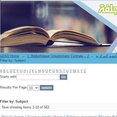
Filter by: Subject
UZAD Home
→
→
1. Bibliothèque Universitaire Centrale 
Filter by: Subject
A
B
C
D
E
F
G
H
I
J
K
L
M
N
O
P
Q
R
S
T
U
V
W
X
Y
Z
Starts with
Results Per Page:
Filter by: Subject
Now showing items 1-10 of 562
*Social change * Science and the Qur'an * Religious movement *Maurice Bu