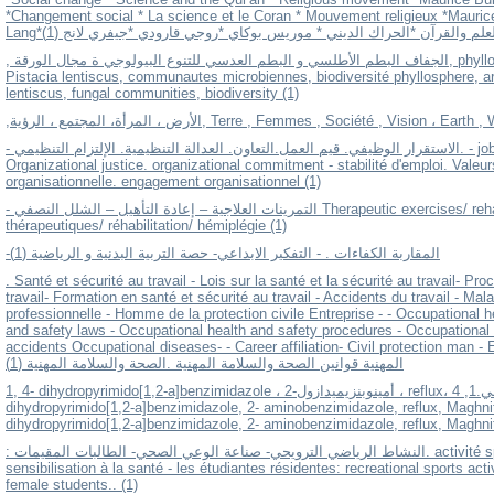
*Changement social * La science et le Coran * Mouvement religieux *Mauric
Lang*لعلم والقرآن *الحراك الديني * موريس بوكاي *روجي قارودي *جيفري لانج (1
, الجفاف البطم الأطلسي و البطم العدسي للتنوع البيولوجي ة مجال الورقة, phyllosphere, aridité, Pistacia atlantica,
Pistacia lentiscus, communautes microbiennes, biodiversité phyllosphere, arid
lentiscus, fungal communities, biodiversity (1)
,الأرض ، المرأة، المجتمع ، الرؤية, Terre , Femmes , Société , Visi
- الاستقرار الوظيفي. قيم العمل.التعاون. العدالة التنظيمية. الإلتزام التنظيمي. - job stability. Work values. cooperation.
Organizational justice. organizational commitment - stabilité d'emploi. Valeur
organisationnelle. engagement organisationnel (1)
- التمرينات العلاجية – إعادة التأهيل – الشلل النصفي Therapeutic exercises/ rehabilitation/ paraplegia exercices
thérapeutiques/ réhabilitation/ hémiplégie (1)
-المقاربة الكفاءات . - التفكير الابداعي- حصة التربية البدنية و الرياضية (1)
. Santé et sécurité au travail - Lois sur la santé et la sécurité au travail- P
travail- Formation en santé et sécurité au travail - Accidents du travail - Mala
professionnelle - Homme de la protection civile Entreprise - - Occupational h
and safety laws - Occupational health and safety procedures - Occupational 
accidents Occupational diseases- - Career affiliation- Civil protection man - Enterprise  والسلامة
المهنية قوانين الصحة والسلامة المهنية .الصحة والسلامة المهنية (1)
1, 4- dihydropyrimido[1,2-a]benzimidazole ، 2-أمينوبنزيميدازول ، reflux، البنتونيت، النشاط المضاد للتحصي.1, 4-
dihydropyrimido[1,2-a]benzimidazole, 2- aminobenzimidazole, reflux, Maghnite-
dihydropyrimido[1,2-a]benzimidazole, 2- aminobenzimidazole, reflux, Maghnite-H
: النشاط الرياضي الترويحي- صناعة الوعي الصحي- الطالبات المقيمات. activité sportive récréative - industrie de
sensibilisation à la santé - les étudiantes résidentes: recreational sports act
female students.. (1)