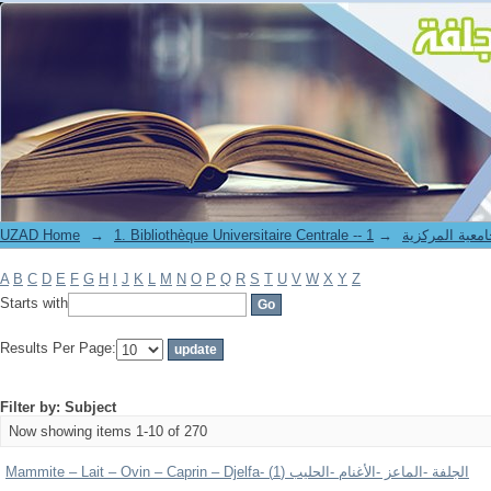
Filter by: Subject
UZAD Home
→
→
1. Bibliothèque Universitaire Centrale 
A
B
C
D
E
F
G
H
I
J
K
L
M
N
O
P
Q
R
S
T
U
V
W
X
Y
Z
Starts with
Results Per Page:
Filter by: Subject
Now showing items 1-10 of 270
Mammite – Lait – Ovin – Caprin – Djelfa- اﻟﺠﻠﻔﺔ -اﻟﻤﺎﻋﺰ -اﻷﻏﻨﺎم -اﻟﺤﻠﯿﺐ (1)