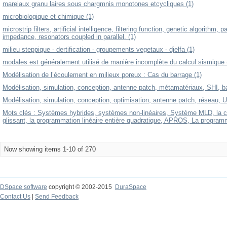
mareiaux granu laires sous chargmnis monotones etcycliques (1)
microbiologique et chimique (1)
microstrip filters, artificial intelligence, filtering function, genetic algorithm
impedance, resonators coupled in parallel. (1)
milieu steppique - dertification - groupements vegetaux - djelfa (1)
modales est généralement utilisé de manière incomplète du calcul sismique 
Modélisation de l’écoulement en milieux poreux : Cas du barrage (1)
Modélisation, simulation, conception, antenne patch, métamatériaux, SHI, 
Modélisation, simulation, conception, optimisation, antenne patch, réseau, 
Mots clés : Systèmes hybrides, systèmes non-linéaires, Système MLD, la 
glissant, la programmation linéaire entière quadratique, APROS, La programma
Now showing items 1-10 of 270
DSpace software
copyright © 2002-2015
DuraSpace
Contact Us
|
Send Feedback