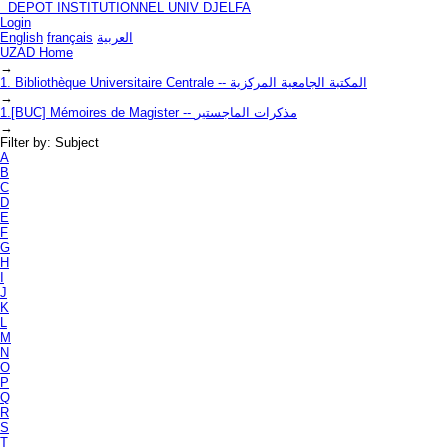
DEPOT INSTITUTIONNEL UNIV DJELFA
Filter by: Subject
Login
English
français
العربية
UZAD Home
→
1. Bibliothèque Universitaire Centrale -- المكتبة الجامعية المركزية
→
1.[BUC] Mémoires de Magister -- مذكرات الماجستير
→
Filter by: Subject
A
B
C
D
E
F
G
H
I
J
K
L
M
N
O
P
Q
R
S
T