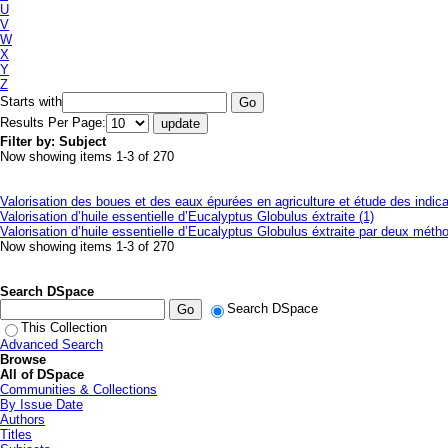
U
V
W
X
Y
Z
Starts with
Results Per Page:
Filter by: Subject
Now showing items 1-3 of 270
Valorisation des boues et des eaux épurées en agriculture et étude des indic
Valorisation d’huile essentielle d’Eucalyptus Globulus éxtraite (1)
Valorisation d’huile essentielle d’Eucalyptus Globulus éxtraite par deux métho
Now showing items 1-3 of 270
Search DSpace
Search DSpace
This Collection
Advanced Search
Browse
All of DSpace
Communities & Collections
By Issue Date
Authors
Titles