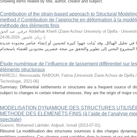
Showing items related by title, author, creator and subject.
Contribution of the strain-based approach to Structural Modeling
method // Contribution de l’approche en déformation à la modéli
méthode des éléments finis
خرفي, عبد الحق Abdelhak Kherfi
(
Ziane Achour University of Djelfa - Université de Dj
2024-06-24
,
- زيان عاشور
)
يًا في تحليل الهياكل. وقد بُذِلت جهودٌ كبيرة لتحسين أو إنشاء عناصر محدودة جديدة
Étude numérique de l’influence de tassement différentiel sur les 
éléments structuraux
HAREZLI, Messouada
;
RABOUH, Fatma
(
Université Ziane Achour de Djelfa 
Technologie
,
2021-06
)
Summary: Differential settlements in structures are a frequent source of dis
subject to changes in certain internal stresses, they are the origin of major cr
MODELISATION DYNAMIQUE DES STRUCTURES UTILISÉE
METHODE DES ELEMENETS FINIS (à l’aide de l’analyse moda
spectrale)
Guesmi, Mohamed Lakhder
;
Aidjouli, Ismail
(
2013-07-01
)
Résumé La modélisation des structures soumises à des charges dynamiqu
problème complexe. Ces charges sont variables dans le temps et qui ont des eff