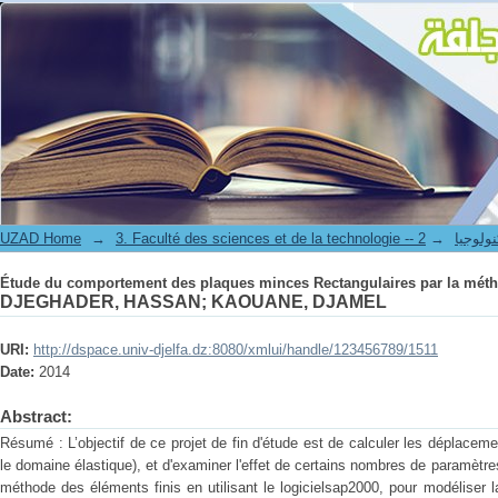
Étude du comportement des plaques minces Rectangulaires par la méth
UZAD Home
→
→
3. Faculté des science
Étude du comportement des plaques minces Rectangulaires par la méth
DJEGHADER, HASSAN
;
KAOUANE, DJAMEL
URI:
http://dspace.univ-djelfa.dz:8080/xmlui/handle/123456789/1511
Date:
2014
Abstract:
Résumé : L’objectif de ce projet de fin d'étude est de calculer les déplace
le domaine élastique), et d'examiner l'effet de certains nombres de paramètres
méthode des éléments finis en utilisant le logicielsap2000, pour modéliser l